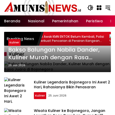
Langsung
ke
konten
Beranda
Nasional
Pemerintahan
Peristiwa
In
20 Awak KMN ENTOK Belum Kembali, Polisi
Diduga Belum Pe
Breaking News
Perkuat Pencarian di Perairan Kangean
Pengelolaan Lim
Kuliner
Lamongan
Polu Panyabunga
Bakso Balungan Nabila Dander,
Dipertanyakan
Kuliner
Kuliner Murah dengan Rasa
Juara di Bojonegoro
25 Juli 2026
Kuliner Legendaris Bojonegoro Ini Awet 2
Hari, Rahasianya Bikin Penasaran
Kuliner
25 Juni 2026
Wisata Kuliner ke Bojonegoro, Jangan