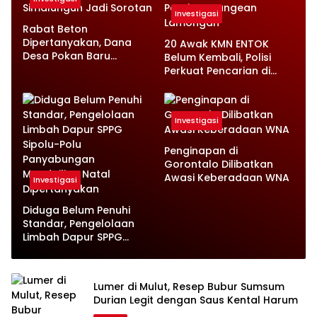
Investigasi
Rabat Beton
Dipertanyakan, Dana
20 Awak KMN ENTOK
Desa Pokan Baru
Belum Kembali, Polisi
Simalungun Jadi Sorotan
Perkuat Pencarian di
Perairan Kangean
Lamongan
Investigasi
Penginapan di
Gorontalo Dilibatkan
Awasi Keberadaan WNA
Investigasi
Diduga Belum Penuhi
Standar, Pengelolaan
Limbah Dapur SPPG
Sipolu-Polu
Panyabungan
Mandailing Natal
Lumer di Mulut, Resep Bubur Sumsum
Dipertanyakan
Durian Legit dengan Saus Kental Harum