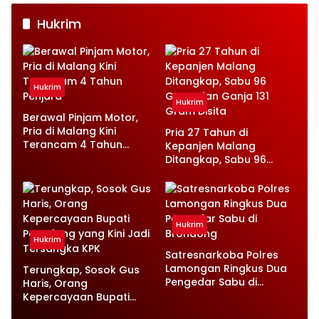
Hukrim
Hukrim
Hukrim
Berawal Pinjam Motor,
Pria di Malang Kini
Pria 27 Tahun di
Terancam 4 Tahun
Kepanjen Malang
Penjara
Ditangkap, Sabu 96
Gram dan Ganja 131
Gram Disita
Hukrim
Hukrim
Satresnarkoba Polres
Lamongan Ringkus Dua
Terungkap, Sosok Gus
Pengedar Sabu di
Haris, Orang
Brondong
Kepercayaan Bupati
Pemalang yang Kini Jadi