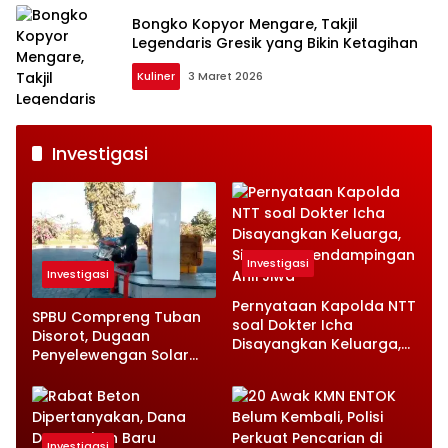
Bongko Kopyor Mengare, Takjil
Legendaris Gresik yang Bikin Ketagihan
Kuliner
3 Maret 2026
Investigasi
Investigasi
Investigasi
Pernyataan Kapolda NTT
SPBU Compreng Tuban
soal Dokter Icha
Disorot, Dugaan
Disayangkan Keluarga,
Penyelewengan Solar
Singgung Pendampingan
Subsidi Mencuat
Ahli Jiwa
Investigasi