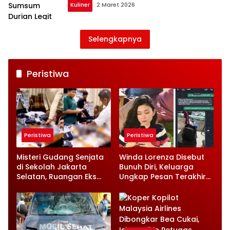
Kuliner
2 Maret 2026
Selengkapnya
Peristiwa
Peristiwa
Peristiwa
Misteri Gudang Senjata
Winda Lorenza Disebut
di Sekolah Jakarta
Bunuh Diri, Keluarga
Selatan, Ruangan Eks
Ungkap Pesan Terakhir
Ketua Yayasan Jadi
dan Rencana Jual
Sorotan
Rumah