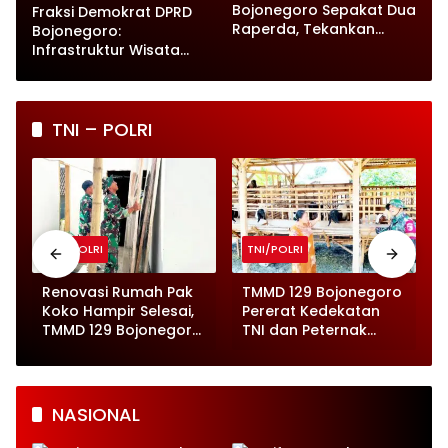
Bojonegoro Sepakat Dua
Fraksi Demokrat DPRD
Raperda, Tekankan
Bojonegoro:
Perlindungan Anak
Infrastruktur Wisata
hingga UMKM Harus Jadi
Prioritas
TNI – POLRI
TNI/POLRI
TNI/POLRI
o
Renovasi Rumah Pak
TMMD 129 Bojonegoro
Koko Hampir Selesai,
Pererat Kedekatan
,
TMMD 129 Bojonegoro
TNI dan Peternak
Tunjukkan Progres
Kambing di Kesongo
Pesat
NASIONAL