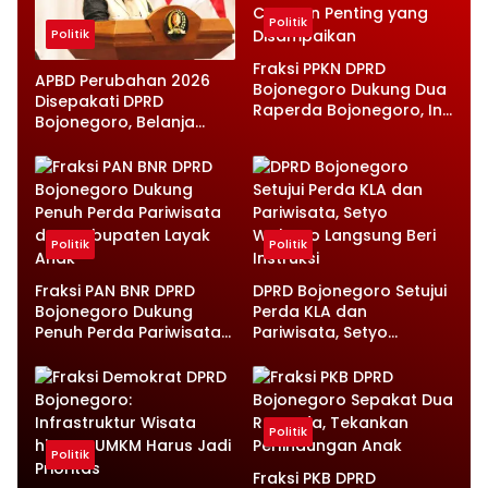
Politik
Politik
Fraksi PPKN DPRD
APBD Perubahan 2026
Bojonegoro Dukung Dua
Disepakati DPRD
Raperda Bojonegoro, Ini
Bojonegoro, Belanja
Catatan Penting yang
Daerah Turun Tapi
Disampaikan
Infrastruktur Diperkuat
Politik
Politik
Fraksi PAN BNR DPRD
DPRD Bojonegoro Setujui
Bojonegoro Dukung
Perda KLA dan
Penuh Perda Pariwisata
Pariwisata, Setyo
dan Kabupaten Layak
Wahono Langsung Beri
Anak
Instruksi
Politik
Politik
Fraksi PKB DPRD