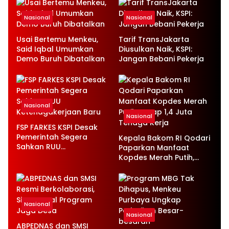
Nasional
Nasional
Usai Bertemu Menkeu,
Tarif TransJakarta
Said Iqbal Umumkan
Diusulkan Naik, KSPI:
Demo Buruh Dibatalkan
Jangan Bebani Pekerja
Nasional
Nasional
FSP FARKES KSPI Desak
Pemerintah Segera
Kepala Bakom RI Qodari
Sahkan RUU
Paparkan Manfaat
Ketenagakerjaan Baru
Kopdes Merah Putih,
Serap 1,4 Juta Tenaga
Kerja
Nasional
Nasional
ABPEDNAS dan SMSI