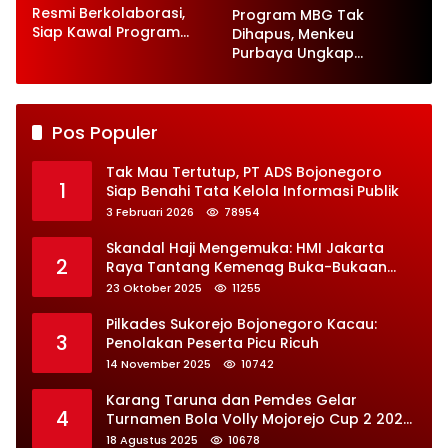
Resmi Berkolaborasi,
Program MBG Tak
Siap Kawal Program
Dihapus, Menkeu
Jaga Desa
Purbaya Ungkap
Perbaikan Besar-
besaran
Pos Populer
Tak Mau Tertutup, PT ADS Bojonegoro
1
Siap Benahi Tata Kelola Informasi Publik
3 Februari 2026
78954
Skandal Haji Mengemuka: HMI Jakarta
2
Raya Tantang Kemenag Buka-Bukaan
Soal Kontrak Syarekah Bermasalah
23 Oktober 2025
11255
Pilkades Sukorejo Bojonegoro Kacau:
3
Penolakan Peserta Picu Ricuh
14 November 2025
10742
Karang Taruna dan Pemdes Gelar
4
Turnamen Bola Volly Mojorejo Cup 2 2025,
Diikuti 28 Tim
18 Agustus 2025
10678