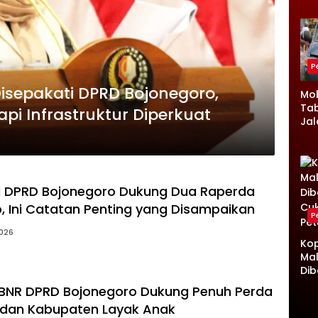
Ru
Ke
Jad
P
isepakati DPRD Bojonegoro,
Mob
Tab
pi Infrastruktur Diperkuat
Jal
Ke
Lam
Kro
N DPRD Bojonegoro Dukung Dua Raperda
, Ini Catatan Penting yang Disampaikan
P
2026
Kop
Mal
Dib
Cuk
 BNR DPRD Bojonegoro Dukung Penuh Perda
Pet
 dan Kabupaten Layak Anak