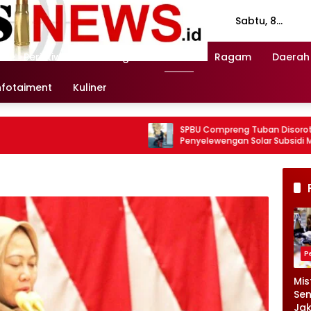
Sabtu, 8
Agustus 2026
n
Peristiwa
Investigasi
Politik
Ragam
Daerah
nfotaiment
Kuliner
SPBU Compreng Tuban Disorot, Dugaan
Penyelewengan Solar Subsidi Mencuat
P
Mis
Sen
Jak