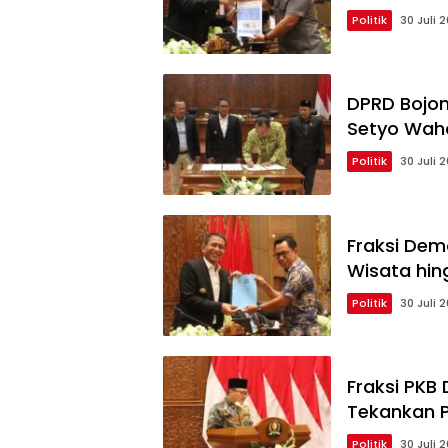
Politik
30 Juli 
DPRD Bojon
Setyo Waho
Politik
30 Juli 
Fraksi Dem
Wisata hin
Politik
30 Juli 
Fraksi PKB
Tekankan P
Politik
30 Juli 