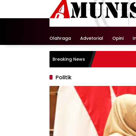
Langsung
ke
konten
Beranda
Nasional
Pemerintaha
Olahraga
Advetorial
Opini
I
Breaking News
Politik