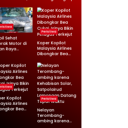
angan Eks
Pesan Terakhir
tua Yayasan
dan Rencana Jual
i Sorotan
Rumah
eristiwa
Peristiwa
il Sehat
Koper Kopilot
rak Motor di
Malaysia Airlines
an Raya
Dibongkar Bea
sambi
Cukai, Isinya Bikin
ongan, Ini
Petugas Terkejut
nologinya
eristiwa
er Kopilot
Peristiwa
aysia Airlines
ongkar Bea
Nelayan
ai, Isinya Bikin
Terombang-
ugas Terkejut
ambing karena
Kehabisan Solar,