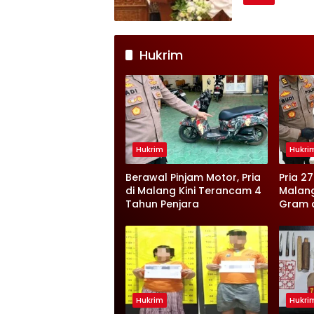
Hukrim
Hukrim
Hukri
Berawal Pinjam Motor, Pria
Pria 2
di Malang Kini Terancam 4
Malang
Tahun Penjara
Gram d
Disita
Hukrim
Hukri