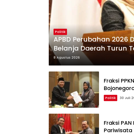
Politik
APBD Perubahan 2026 D
Belanja Daerah Turun Ta
8 Agustus 2026
Fraksi PPK
Bojonegoro
Politik
30 Juli 
Fraksi PAN
Pariwisata