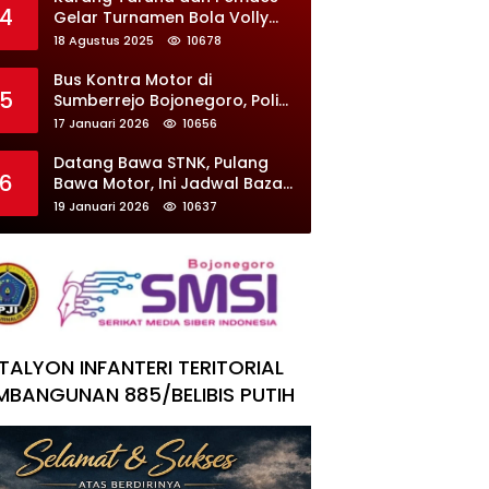
4
Gelar Turnamen Bola Volly
Mojorejo Cup 2 2025, Diikuti
18 Agustus 2025
10678
28 Tim
Bus Kontra Motor di
5
Sumberrejo Bojonegoro, Polisi
Ungkap Penyebab
17 Januari 2026
10656
Kecelakaan
Datang Bawa STNK, Pulang
6
Bawa Motor, Ini Jadwal Bazar
Ranmor Surabaya
19 Januari 2026
10637
TALYON INFANTERI TERITORIAL
MBANGUNAN 885/BELIBIS PUTIH