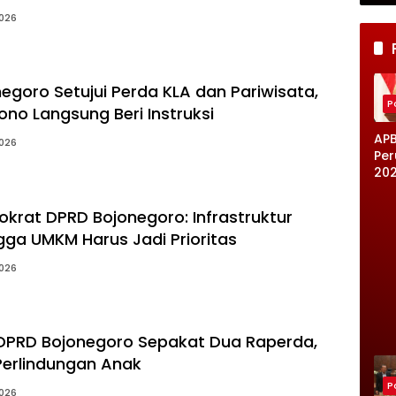
2026
egoro Setujui Perda KLA dan Pariwisata,
Po
no Langsung Beri Instruksi
AP
2026
Pe
20
Dis
DP
okrat DPRD Bojonegoro: Infrastruktur
Bo
gga UMKM Harus Jadi Prioritas
, B
Da
2026
Tur
Inf
r D
 DPRD Bojonegoro Sepakat Dua Raperda,
erlindungan Anak
Po
2026