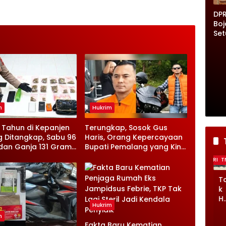
DP
Bo
Set
Per
da
Par
Set
Wa
La
Ber
m
Hukrim
Ins
7 Tahun di Kepanjen
Terungkap, Sosok Gus
 Ditangkap, Sabu 96
Haris, Orang Kepercayaan
an Ganja 131 Gram
Bupati Pemalang yang Kini
Jadi Tersangka KPK
TNI/POLRI
TNI/POLRI
TNI/POLRI
TNI/POLRI
T
Tin
Ta
TM
Tin
T
gg
k
MD
gg
k
al
Ha
Boj
al
H
Hukrim
Pas
ny
on
Pas
n
m
an
a
eg
an
a
Fakta Baru Kematian