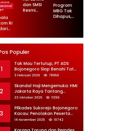
dan SMSI
Program
asional
Resmi
MBG Tak
Berkolabor
Dihapus,
pala
asi, Siap
Menkeu
kom RI
Kawal
Purbaya
dari
Program
Ungkap
parkan
Jaga Desa
Perbaikan
nfaat
Besar-
pdes
besaran
rah
Pos Populer
ih, Serap
 Juta
Tak Mau Tertutup, PT ADS
naga
1
Bojonegoro Siap Benahi Tata
ja
Kelola Informasi Publik
3 Februari 2026
78956
Skandal Haji Mengemuka: HMI
2
Jakarta Raya Tantang
Kemenag Buka-Bukaan Soal
23 Oktober 2025
11255
Kontrak Syarekah
Bermasalah
Pilkades Sukorejo Bojonegoro
3
Kacau: Penolakan Peserta
Picu Ricuh
14 November 2025
10742
Karang Taruna dan Pemdes