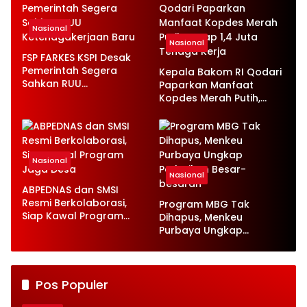
Nasional
Nasional
FSP FARKES KSPI Desak
Pemerintah Segera
Kepala Bakom RI Qodari
Sahkan RUU
Paparkan Manfaat
Ketenagakerjaan Baru
Kopdes Merah Putih,
Serap 1,4 Juta Tenaga
Kerja
Nasional
Nasional
ABPEDNAS dan SMSI
Resmi Berkolaborasi,
Program MBG Tak
Siap Kawal Program
Dihapus, Menkeu
Jaga Desa
Purbaya Ungkap
Perbaikan Besar-
besaran
Pos Populer