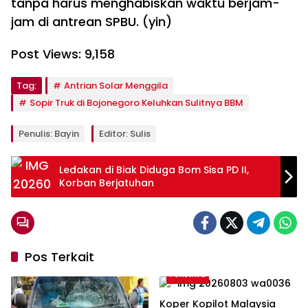
tanpa harus menghabiskan waktu berjam-
jam di antrean SPBU. (yin)
Post Views:
9,158
Tag:
Antrian Solar Menggila
Sopir Truk di Bojonegoro Keluhkan Sulitnya BBM
Penulis: Bayin
Editor: Sulis
Ledakan di Biak Diduga Bom Sisa PD II,
Korban Berjatuhan
Pos Terkait
Peristiwa
Koper Kopilot Malaysia