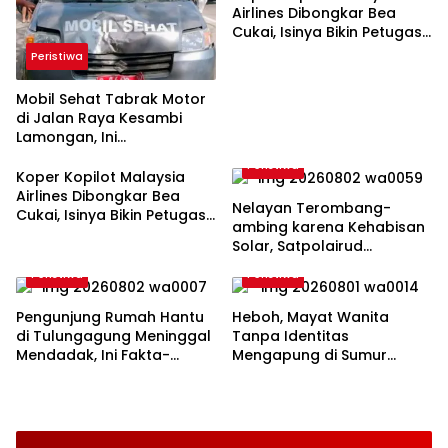
Airlines Dibongkar Bea
Cukai, Isinya Bikin Petugas
Terkejut
Peristiwa
Mobil Sehat Tabrak Motor
di Jalan Raya Kesambi
Lamongan, Ini
Kronologinya
Peristiwa
Koper Kopilot Malaysia
Airlines Dibongkar Bea
Nelayan Terombang-
Cukai, Isinya Bikin Petugas
ambing karena Kehabisan
Terkejut
Solar, Satpolairud
Lamongan Datang Tepat
Peristiwa
Peristiwa
Waktu
Pengunjung Rumah Hantu
Heboh, Mayat Wanita
di Tulungagung Meninggal
Tanpa Identitas
Mendadak, Ini Fakta-
Mengapung di Sumur
faktanya
Bululawang Malang