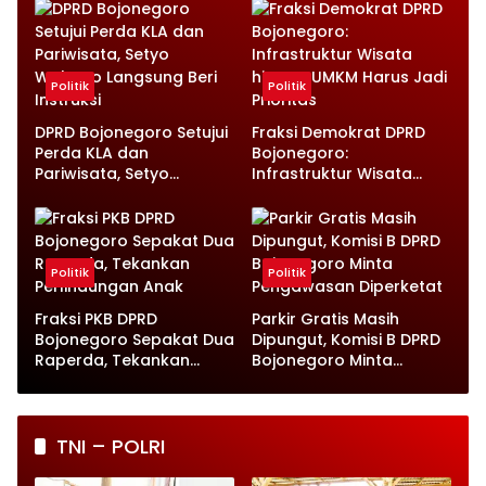
Disampaikan
Anak
Politik
Politik
DPRD Bojonegoro Setujui
Fraksi Demokrat DPRD
Perda KLA dan
Bojonegoro:
Pariwisata, Setyo
Infrastruktur Wisata
Wahono Langsung Beri
hingga UMKM Harus Jadi
Instruksi
Prioritas
Politik
Politik
Fraksi PKB DPRD
Parkir Gratis Masih
Bojonegoro Sepakat Dua
Dipungut, Komisi B DPRD
Raperda, Tekankan
Bojonegoro Minta
Perlindungan Anak
Pengawasan Diperketat
TNI – POLRI