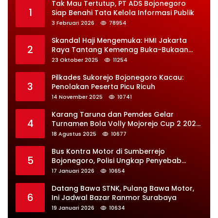
Tak Mau Tertutup, PT ADS Bojonegoro
1
Siap Benahi Tata Kelola Informasi Publik
3 Februari 2026
78954
Skandal Haji Mengemuka: HMI Jakarta
2
Raya Tantang Kemenag Buka-Bukaan
Soal Kontrak Syarekah Bermasalah
23 Oktober 2025
11254
Pilkades Sukorejo Bojonegoro Kacau:
3
Penolakan Peserta Picu Ricuh
14 November 2025
10741
Karang Taruna dan Pemdes Gelar
4
Turnamen Bola Volly Mojorejo Cup 2 2025,
Diikuti 28 Tim
18 Agustus 2025
10677
Bus Kontra Motor di Sumberrejo
5
Bojonegoro, Polisi Ungkap Penyebab
Kecelakaan
17 Januari 2026
10654
Datang Bawa STNK, Pulang Bawa Motor,
6
Ini Jadwal Bazar Ranmor Surabaya
19 Januari 2026
10634