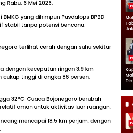
g Rabu, 6 Mei 2026.
P
ri BMKG yang dihimpun Pusdalops BPBD
Mob
Tab
if stabil tanpa potensi bencana.
Jal
Ke
Lam
Kro
negoro terlihat cerah dengan suhu sekitar
P
ara dengan kecepatan ringan 3,9 km
Kop
Mal
cukup tinggi di angka 86 persen,
Dib
Cuk
Pet
ngga 32°C. Cuaca Bojonegoro berubah
elatif aman untuk aktivitas luar ruangan.
 kencang mencapai 18,5 km perjam, dengan
Po
.