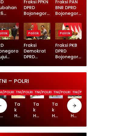
BD
Fraksi PPKN
Fraksi PAN
rubahan
DPRD
BNR DPRD
26
Bojonegoro
Bojonegoro
epakati
Dukung
Dukung
RD
Dua
Penuh
jonegoro
Raperda
Perda
litik
Politik
Politik
elanja
Bojonegoro
Pariwisata
erah
, Ini
dan
RD
Fraksi
Fraksi PKB
un Tapi
Catatan
Kabupaten
jonegoro
Demokrat
DPRD
rastruktu
Penting
Layak Anak
ujui
DPRD
Bojonegoro
iperkuat
yang
da KLA
Bojonegoro
Sepakat
Disampaika
n
:
Dua
n
iwisata,
Infrastruktu
Raperda,
yo
r Wisata
Tekankan
TNI – POLRI
hono
hingga
Perlindunga
ngsung
UMKM
n Anak
NI/POLRI
TNI/POLRI
TNI/POLRI
TNI/POLRI
TNI/POLRI
TNI/POLRI
TNI/POLRI
TNI
i
Harus Jadi
truksi
Prioritas
a
Ta
Ta
Ta
Ta
TM
Ka
Ta
ol
k
k
k
k
MD
pol
k
es
Ha
Ha
Ha
Ha
Boj
res
Ha
a
ny
ny
ny
ny
on
ta
ny
al
a
a
a
a
eg
Mal
a
n
Ba
Ba
Ba
Ba
oro
an
Ba