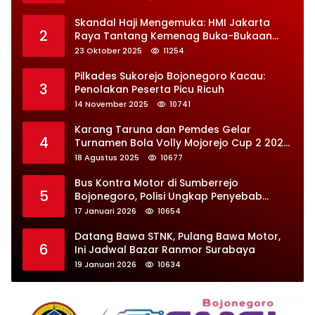
Skandal Haji Mengemuka: HMI Jakarta
2
Raya Tantang Kemenag Buka-Bukaan
Soal Kontrak Syarekah Bermasalah
23 Oktober 2025
11254
Pilkades Sukorejo Bojonegoro Kacau:
3
Penolakan Peserta Picu Ricuh
14 November 2025
10741
Karang Taruna dan Pemdes Gelar
4
Turnamen Bola Volly Mojorejo Cup 2 2025,
Diikuti 28 Tim
18 Agustus 2025
10677
Bus Kontra Motor di Sumberrejo
5
Bojonegoro, Polisi Ungkap Penyebab
Kecelakaan
17 Januari 2026
10654
Datang Bawa STNK, Pulang Bawa Motor,
6
Ini Jadwal Bazar Ranmor Surabaya
19 Januari 2026
10634