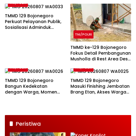
TNI/POLRI
TMMD 129 Bojonegoro
Perkuat Pelayanan Publik,
Sosialisasi Adminduk
Digelar di Desa Kesongo
TNI/POLRI
TMMD ke-129 Bojonegoro
Fokus Detail Pembangunan
Musholla di Rest Area Desa
Kesongo
TNI/POLRI
TNI/POLRI
TMMD 129 Bojonegoro
TMMD 129 Bojonegoro
Bangun Kedekatan
Masuki Finishing Jembatan
dengan Warga, Momen
Brang Etan, Akses Warga
Prajurit Gendong Balita
Makin Lancar
Viral
Peristiwa