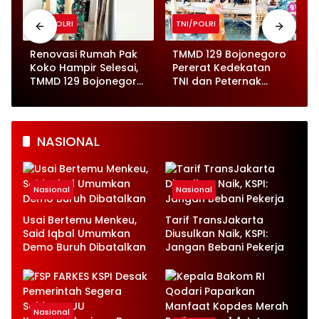
TNI/POLRI
TNI/POLRI
o
Renovasi Rumah Pak
TMMD 129 Bojonegoro
Koko Hampir Selesai,
Pererat Kedekatan
,
TMMD 129 Bojonegoro
TNI dan Peternak
Tunjukkan Progres
Kambing di Kesongo
Pesat
NASIONAL
Nasional
Nasional
Usai Bertemu Menkeu,
Tarif TransJakarta
Said Iqbal Umumkan
Diusulkan Naik, KSPI:
Demo Buruh Dibatalkan
Jangan Bebani Pekerja
Nasional