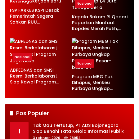
Nasional
FSP FARKES KSPI Desak
Pemerintah Segera
Kepala Bakom RI Qodari
Sahkan RUU
Paparkan Manfaat
Ketenagakerjaan Baru
Kopdes Merah Putih,
Serap 1,4 Juta Tenaga
Kerja
Nasional
Nasional
ABPEDNAS dan SMSI
Resmi Berkolaborasi,
Program MBG Tak
Siap Kawal Program
Dihapus, Menkeu
Jaga Desa
Purbaya Ungkap
Perbaikan Besar-
besaran
Pos Populer
Tak Mau Tertutup, PT ADS Bojonegoro
1
Siap Benahi Tata Kelola Informasi Publik
3 Februari 2026
78954