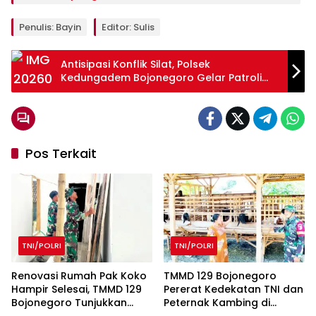
Penulis: Bayin
Editor: Sulis
Antisipasi Konflik Silat, Polsek
Kedungadem Bojonegoro Gelar Patroli
Gabungan
Pos Terkait
TNI/POLRI
TNI/POLRI
Renovasi Rumah Pak Koko
TMMD 129 Bojonegoro
Hampir Selesai, TMMD 129
Pererat Kedekatan TNI dan
Bojonegoro Tunjukkan
Peternak Kambing di
Progres Pesat
Kesongo