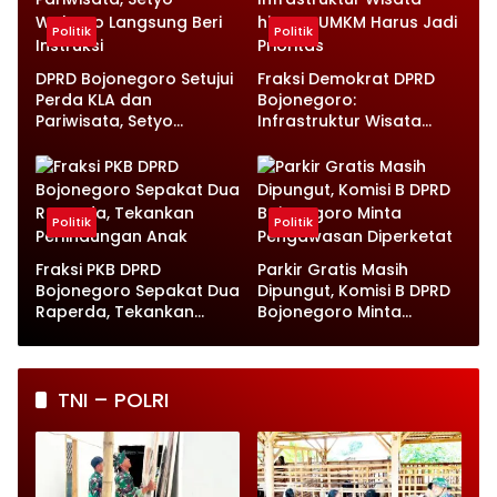
Politik
Politik
DPRD Bojonegoro Setujui
Fraksi Demokrat DPRD
Perda KLA dan
Bojonegoro:
Pariwisata, Setyo
Infrastruktur Wisata
Wahono Langsung Beri
hingga UMKM Harus Jadi
Instruksi
Prioritas
Politik
Politik
Fraksi PKB DPRD
Parkir Gratis Masih
Bojonegoro Sepakat Dua
Dipungut, Komisi B DPRD
Raperda, Tekankan
Bojonegoro Minta
Perlindungan Anak
Pengawasan Diperketat
TNI – POLRI