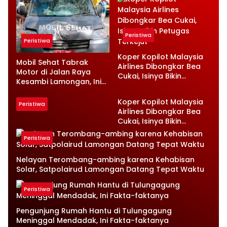
Peristiwa
Peristiwa
Koper Kopilot Malaysia
Mobil Sehat Tabrak
Airlines Dibongkar Bea
Motor di Jalan Raya
Cukai, Isinya Bikin
Kesambi Lamongan, Ini
Petugas Terkejut
Kronologinya
Koper Kopilot Malaysia
Peristiwa
Airlines Dibongkar Bea
Cukai, Isinya Bikin
Petugas Terkejut
Peristiwa
Nelayan Terombang-ambing karena Kehabisan
Solar, Satpolairud Lamongan Datang Tepat Waktu
Peristiwa
Pengunjung Rumah Hantu di Tulungagung
Meninggal Mendadak, Ini Fakta-faktanya