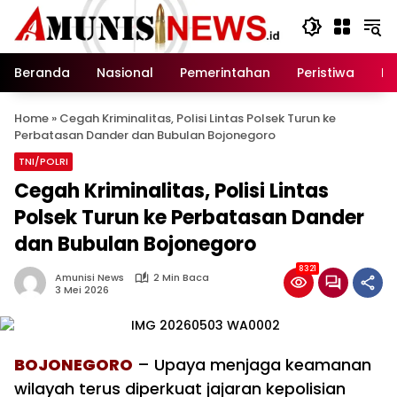
Langsung
ke
konten
Beranda
Nasional
Pemerintahan
Peristiwa
In
Home
»
Cegah Kriminalitas, Polisi Lintas Polsek Turun ke
Perbatasan Dander dan Bubulan Bojonegoro
TNI/POLRI
Cegah Kriminalitas, Polisi Lintas
Polsek Turun ke Perbatasan Dander
dan Bubulan Bojonegoro
8321
Amunisi News
2 Min Baca
3 Mei 2026
BOJONEGORO
– Upaya menjaga keamanan
wilayah terus diperkuat jajaran kepolisian