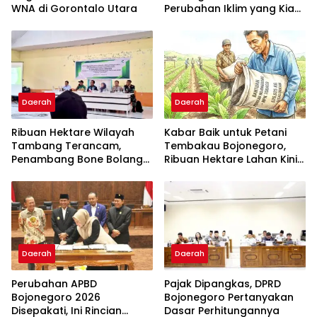
WNA di Gorontalo Utara
Perubahan Iklim yang Kian
Nyata
Daerah
Daerah
Ribuan Hektare Wilayah
Kabar Baik untuk Petani
Tambang Terancam,
Tembakau Bojonegoro,
Penambang Bone Bolango
Ribuan Hektare Lahan Kini
Angkat Suara
Dapat Dukungan Pupuk
Daerah
Daerah
Perubahan APBD
Pajak Dipangkas, DPRD
Bojonegoro 2026
Bojonegoro Pertanyakan
Disepakati, Ini Rincian
Dasar Perhitungannya