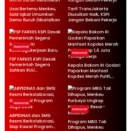
Usai Bertemu Menkeu,
Tarif TransJakarta
Said Iqbal Umumkan
Diusulkan Naik, KSPI:
Demo Buruh Dibatalkan
Jangan Bebani Pekerja
Nasional
Nasional
FSP FARKES KSPI Desak
Pemerintah Segera
Kepala Bakom RI Qodari
Sahkan RUU
Paparkan Manfaat
Ketenagakerjaan Baru
Kopdes Merah Putih,
Serap 1,4 Juta Tenaga
Kerja
Nasional
Nasional
ABPEDNAS dan SMSI
Resmi Berkolaborasi,
Program MBG Tak
Siap Kawal Program
Dihapus, Menkeu