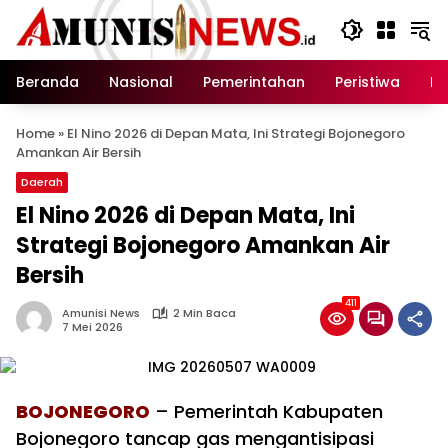
Langsung
ke
konten
Beranda
Nasional
Pemerintahan
Peristiwa
In
Home
»
El Nino 2026 di Depan Mata, Ini Strategi Bojonegoro
Amankan Air Bersih
Daerah
El Nino 2026 di Depan Mata, Ini
Strategi Bojonegoro Amankan Air
Bersih
411
Amunisi News
2 Min Baca
7 Mei 2026
BOJONEGORO
– Pemerintah Kabupaten
Bojonegoro tancap gas mengantisipasi