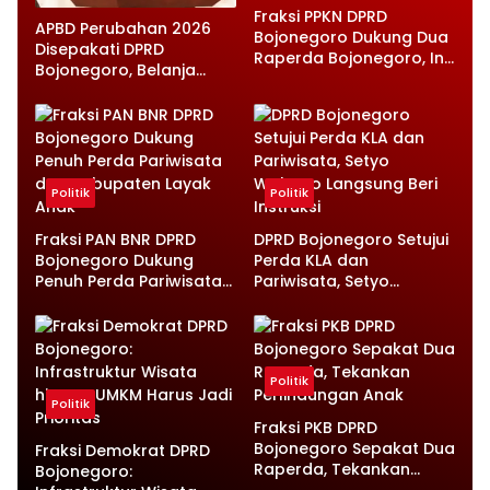
Fraksi PPKN DPRD
APBD Perubahan 2026
Bojonegoro Dukung Dua
Disepakati DPRD
Raperda Bojonegoro, Ini
Bojonegoro, Belanja
Catatan Penting yang
Daerah Turun Tapi
Disampaikan
Infrastruktur Diperkuat
Politik
Politik
Fraksi PAN BNR DPRD
DPRD Bojonegoro Setujui
Bojonegoro Dukung
Perda KLA dan
Penuh Perda Pariwisata
Pariwisata, Setyo
dan Kabupaten Layak
Wahono Langsung Beri
Anak
Instruksi
Politik
Politik
Fraksi PKB DPRD
Bojonegoro Sepakat Dua
Fraksi Demokrat DPRD
Raperda, Tekankan
Bojonegoro: