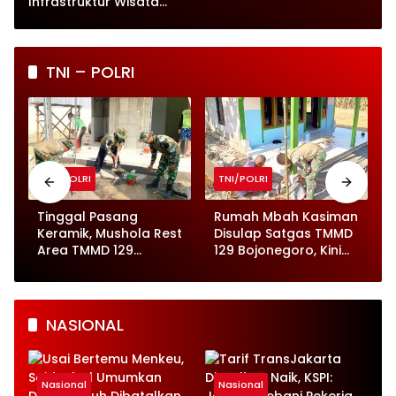
Perlindungan Anak
Infrastruktur Wisata
hingga UMKM Harus Jadi
Prioritas
TNI – POLRI
TNI/POLRI
TNI/POLRI
Tinggal Pasang
Rumah Mbah Kasiman
Keramik, Mushola Rest
Disulap Satgas TMMD
Area TMMD 129
129 Bojonegoro, Kini
Bojonegoro Segera
Tinggal Finishing
Dibuka
NASIONAL
Nasional
Nasional