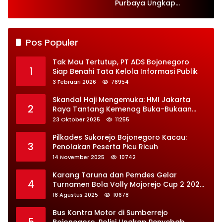
Jaga Desa
Purbaya Ungkap
Perbaikan Besar-
besaran
Pos Populer
Tak Mau Tertutup, PT ADS Bojonegoro
1
Siap Benahi Tata Kelola Informasi Publik
3 Februari 2026
78954
Skandal Haji Mengemuka: HMI Jakarta
2
Raya Tantang Kemenag Buka-Bukaan
Soal Kontrak Syarekah Bermasalah
23 Oktober 2025
11255
Pilkades Sukorejo Bojonegoro Kacau:
3
Penolakan Peserta Picu Ricuh
14 November 2025
10742
Karang Taruna dan Pemdes Gelar
4
Turnamen Bola Volly Mojorejo Cup 2 2025,
Diikuti 28 Tim
18 Agustus 2025
10678
Bus Kontra Motor di Sumberrejo
5
Bojonegoro, Polisi Ungkap Penyebab