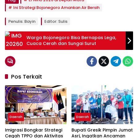
Ini Strategi Bojonegoro Amankan Air Bersih
Penulis: Bayin
Editor: Sulis
Warga Bojonegoro Bisa Bernapas Lega,
Cuaca Cerah dan Sungai Surut
Pos Terkait
Daerah
Daerah
Imigrasi Bongkar Strategi
Bupati Gresik Pimpin Jumat
Cegah TPPO dan Aktivitas
Asri, Ingatkan Ancaman