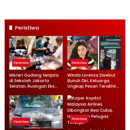
Anggarannya
Peristiwa
Peristiwa
Peristiwa
Misteri Gudang Senjata
Winda Lorenza Disebut
di Sekolah Jakarta
Bunuh Diri, Keluarga
Selatan, Ruangan Eks
Ungkap Pesan Terakhir
Ketua Yayasan Jadi
dan Rencana Jual
Sorotan
Rumah
Peristiwa
Peristiwa