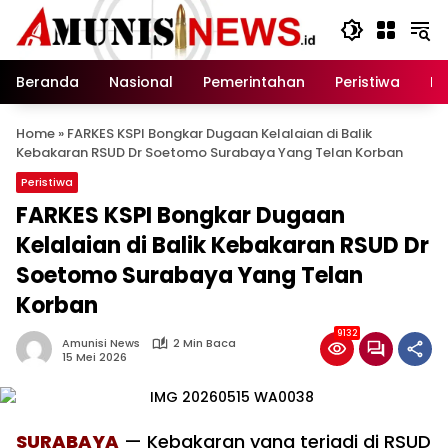
Langsung
ke
konten
Beranda
Nasional
Pemerintahan
Peristiwa
In
Home
»
FARKES KSPI Bongkar Dugaan Kelalaian di Balik
Kebakaran RSUD Dr Soetomo Surabaya Yang Telan Korban
Peristiwa
FARKES KSPI Bongkar Dugaan
Kelalaian di Balik Kebakaran RSUD Dr
Soetomo Surabaya Yang Telan
Korban
9132
Amunisi News
2 Min Baca
15 Mei 2026
SURABAYA
— Kebakaran yang terjadi di RSUD