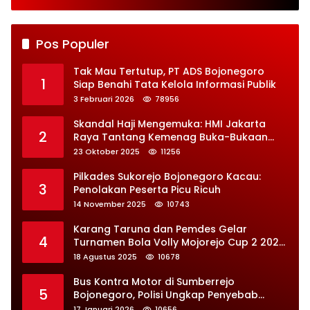
Jaga Desa
Perbaikan Besar-
besaran
Pos Populer
Tak Mau Tertutup, PT ADS Bojonegoro
1
Siap Benahi Tata Kelola Informasi Publik
3 Februari 2026
78956
Skandal Haji Mengemuka: HMI Jakarta
2
Raya Tantang Kemenag Buka-Bukaan
Soal Kontrak Syarekah Bermasalah
23 Oktober 2025
11256
Pilkades Sukorejo Bojonegoro Kacau:
3
Penolakan Peserta Picu Ricuh
14 November 2025
10743
Karang Taruna dan Pemdes Gelar
4
Turnamen Bola Volly Mojorejo Cup 2 2025,
Diikuti 28 Tim
18 Agustus 2025
10678
Bus Kontra Motor di Sumberrejo
5
Bojonegoro, Polisi Ungkap Penyebab
Kecelakaan
17 Januari 2026
10656