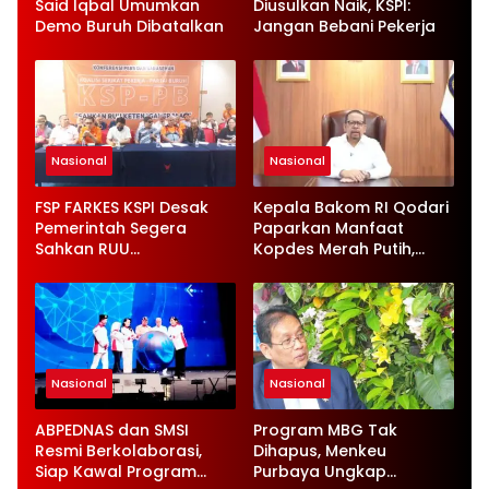
Said Iqbal Umumkan
Diusulkan Naik, KSPI:
Demo Buruh Dibatalkan
Jangan Bebani Pekerja
Nasional
Nasional
FSP FARKES KSPI Desak
Kepala Bakom RI Qodari
Pemerintah Segera
Paparkan Manfaat
Sahkan RUU
Kopdes Merah Putih,
Ketenagakerjaan Baru
Serap 1,4 Juta Tenaga
Kerja
Nasional
Nasional
ABPEDNAS dan SMSI
Program MBG Tak
Resmi Berkolaborasi,
Dihapus, Menkeu
Siap Kawal Program
Purbaya Ungkap