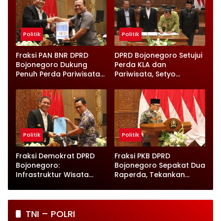
Politik
Politik
Fraksi PAN BNR DPRD
DPRD Bojonegoro Setujui
Bojonegoro Dukung
Perda KLA dan
Penuh Perda Pariwisata
Pariwisata, Setyo
dan Kabupaten Layak
Wahono Langsung Beri
Anak
Instruksi
Politik
Politik
Fraksi Demokrat DPRD
Fraksi PKB DPRD
Bojonegoro:
Bojonegoro Sepakat Dua
Infrastruktur Wisata
Raperda, Tekankan
hingga UMKM Harus Jadi
Perlindungan Anak
Prioritas
TNI – POLRI