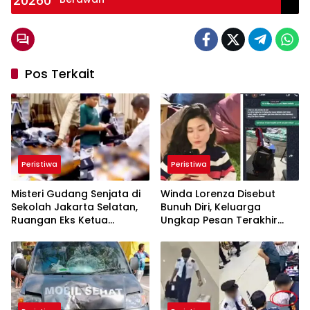
Pos Terkait
Peristiwa
Peristiwa
Misteri Gudang Senjata di
Winda Lorenza Disebut
Sekolah Jakarta Selatan,
Bunuh Diri, Keluarga
Ruangan Eks Ketua
Ungkap Pesan Terakhir
Yayasan Jadi Sorotan
dan Rencana Jual Rumah