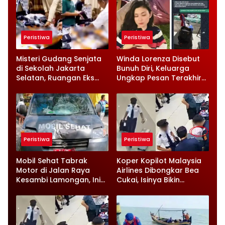
Peristiwa
Peristiwa
Misteri Gudang Senjata
Winda Lorenza Disebut
di Sekolah Jakarta
Bunuh Diri, Keluarga
Selatan, Ruangan Eks
Ungkap Pesan Terakhir
Ketua Yayasan Jadi
dan Rencana Jual
Sorotan
Rumah
Peristiwa
Peristiwa
Mobil Sehat Tabrak
Koper Kopilot Malaysia
Motor di Jalan Raya
Airlines Dibongkar Bea
Kesambi Lamongan, Ini
Cukai, Isinya Bikin
Kronologinya
Petugas Terkejut