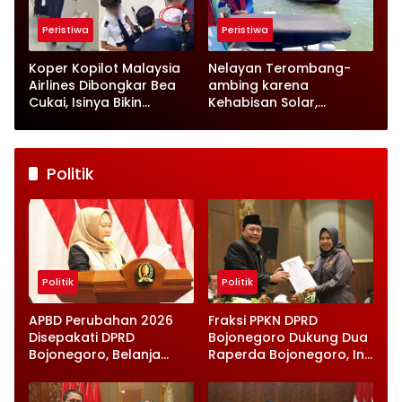
Peristiwa
Peristiwa
Koper Kopilot Malaysia
Nelayan Terombang-
Airlines Dibongkar Bea
ambing karena
Cukai, Isinya Bikin
Kehabisan Solar,
Petugas Terkejut
Satpolairud Lamongan
Datang Tepat Waktu
Politik
Politik
Politik
APBD Perubahan 2026
Fraksi PPKN DPRD
Disepakati DPRD
Bojonegoro Dukung Dua
Bojonegoro, Belanja
Raperda Bojonegoro, Ini
Daerah Turun Tapi
Catatan Penting yang
Infrastruktur Diperkuat
Disampaikan