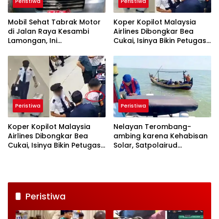
Peristiwa
Peristiwa
Mobil Sehat Tabrak Motor
Koper Kopilot Malaysia
di Jalan Raya Kesambi
Airlines Dibongkar Bea
Lamongan, Ini
Cukai, Isinya Bikin Petugas
Kronologinya
Terkejut
Peristiwa
Peristiwa
Koper Kopilot Malaysia
Nelayan Terombang-
Airlines Dibongkar Bea
ambing karena Kehabisan
Cukai, Isinya Bikin Petugas
Solar, Satpolairud
Terkejut
Lamongan Datang Tepat
Waktu
Peristiwa