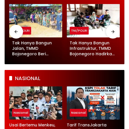
TNI/POLRI
TNI/POLRI
Tak Hanya Bangun
Tak Hanya Bangun
Jalan, TMMD
Infrastruktur, TMMD
Bojonegoro Beri
Bojonegoro Hadirkan
Pelayanan Kesehatan
Momen Humanis
untuk Ratusan Ternak
Prajurit Anyam Tikar
NASIONAL
Nasional
Nasional
Usai Bertemu Menkeu,
Tarif TransJakarta