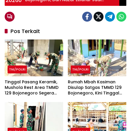
Tradisi Tahunan
Pos Terkait
TNI/POLRI
TNI/POLRI
Tinggal Pasang Keramik,
Rumah Mbah Kasiman
Mushola Rest Area TMMD
Disulap Satgas TMMD 129
129 Bojonegoro Segera
Bojonegoro, Kini Tinggal
Dibuka
Finishing