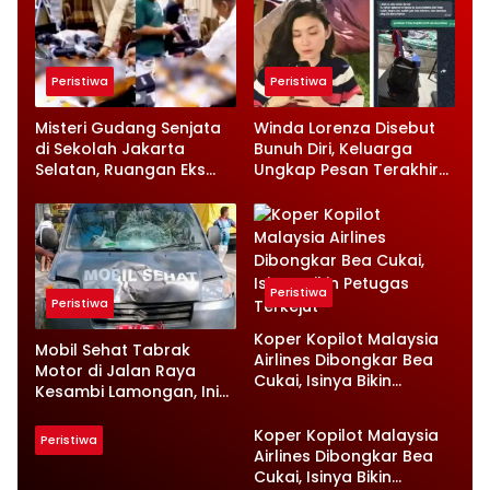
Peristiwa
Peristiwa
Misteri Gudang Senjata
Winda Lorenza Disebut
di Sekolah Jakarta
Bunuh Diri, Keluarga
Selatan, Ruangan Eks
Ungkap Pesan Terakhir
Ketua Yayasan Jadi
dan Rencana Jual
Sorotan
Rumah
Peristiwa
Peristiwa
Koper Kopilot Malaysia
Mobil Sehat Tabrak
Airlines Dibongkar Bea
Motor di Jalan Raya
Cukai, Isinya Bikin
Kesambi Lamongan, Ini
Petugas Terkejut
Kronologinya
Koper Kopilot Malaysia
Peristiwa
Airlines Dibongkar Bea
Cukai, Isinya Bikin