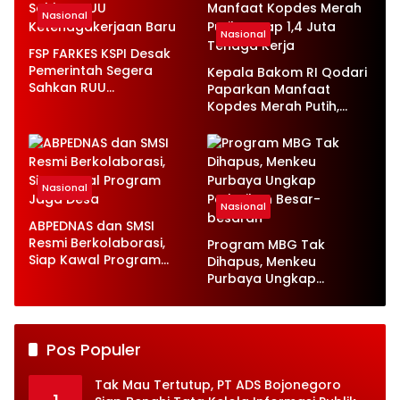
Nasional
Nasional
FSP FARKES KSPI Desak
Pemerintah Segera
Kepala Bakom RI Qodari
Sahkan RUU
Paparkan Manfaat
Ketenagakerjaan Baru
Kopdes Merah Putih,
Serap 1,4 Juta Tenaga
Kerja
Nasional
Nasional
ABPEDNAS dan SMSI
Resmi Berkolaborasi,
Program MBG Tak
Siap Kawal Program
Dihapus, Menkeu
Jaga Desa
Purbaya Ungkap
Perbaikan Besar-
besaran
Pos Populer
Tak Mau Tertutup, PT ADS Bojonegoro