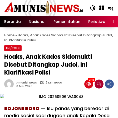
Langsung
ke
konten
Beranda
Nasional
Pemerintahan
Peristiwa
In
Home
»
Hoaks, Anak Kades Sidomukti Disebut Ditangkap Judol,
Ini Klarifikasi Polisi
TNI/POLRI
Hoaks, Anak Kades Sidomukti
Disebut Ditangkap Judol, Ini
Klarifikasi Polisi
9145
Amunisi News
2 Min Baca
6 Mei 2026
BOJONEGORO
— Isu panas yang beredar di
media sosial soal dugaan anak Kepala Desa