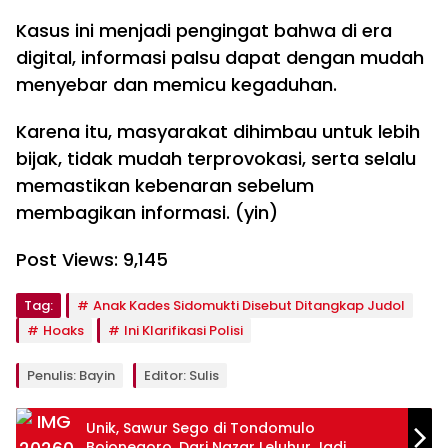
Kasus ini menjadi pengingat bahwa di era
digital, informasi palsu dapat dengan mudah
menyebar dan memicu kegaduhan.
Karena itu, masyarakat dihimbau untuk lebih
bijak, tidak mudah terprovokasi, serta selalu
memastikan kebenaran sebelum
membagikan informasi. (yin)
Post Views:
9,145
Tag:
Anak Kades Sidomukti Disebut Ditangkap Judol
Hoaks
Ini Klarifikasi Polisi
Penulis: Bayin
Editor: Sulis
Unik, Sawur Sego di Tondomulo
Bojonegoro, Dari Nazar Leluhur Jadi