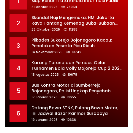
1
Siap Benahi Tata Kelola Informasi Publik
3 Februari 2026
78954
Skandal Haji Mengemuka: HMI Jakarta
2
Raya Tantang Kemenag Buka-Bukaan
Soal Kontrak Syarekah Bermasalah
23 Oktober 2025
11255
Pilkades Sukorejo Bojonegoro Kacau:
3
Penolakan Peserta Picu Ricuh
14 November 2025
10742
Karang Taruna dan Pemdes Gelar
4
Turnamen Bola Volly Mojorejo Cup 2 2025,
Diikuti 28 Tim
18 Agustus 2025
10678
Bus Kontra Motor di Sumberrejo
5
Bojonegoro, Polisi Ungkap Penyebab
Kecelakaan
17 Januari 2026
10655
Datang Bawa STNK, Pulang Bawa Motor,
6
Ini Jadwal Bazar Ranmor Surabaya
19 Januari 2026
10636