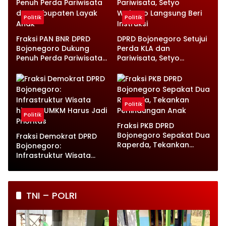
Politik
Politik
Fraksi PAN BNR DPRD
DPRD Bojonegoro Setujui
Bojonegoro Dukung
Perda KLA dan
Penuh Perda Pariwisata
Pariwisata, Setyo
dan Kabupaten Layak
Wahono Langsung Beri
Anak
Instruksi
Politik
Politik
Fraksi PKB DPRD
Bojonegoro Sepakat Dua
Fraksi Demokrat DPRD
Raperda, Tekankan
Bojonegoro:
Perlindungan Anak
Infrastruktur Wisata
hingga UMKM Harus Jadi
Prioritas
TNI – POLRI