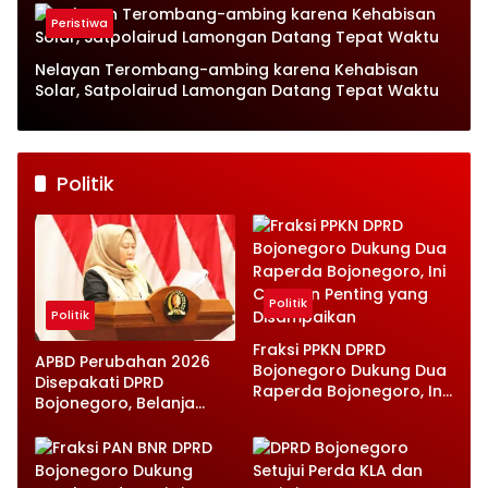
Petugas Terkejut
Peristiwa
Nelayan Terombang-ambing karena Kehabisan
Solar, Satpolairud Lamongan Datang Tepat Waktu
Politik
Politik
Politik
Fraksi PPKN DPRD
APBD Perubahan 2026
Bojonegoro Dukung Dua
Disepakati DPRD
Raperda Bojonegoro, Ini
Bojonegoro, Belanja
Catatan Penting yang
Daerah Turun Tapi
Disampaikan
Infrastruktur Diperkuat