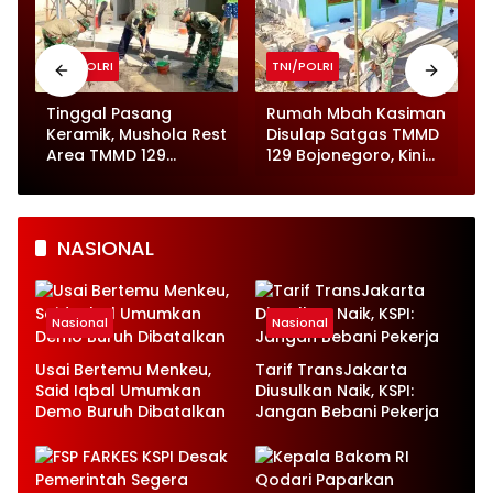
TNI/POLRI
TNI/POLRI
Tinggal Pasang
Rumah Mbah Kasiman
Keramik, Mushola Rest
Disulap Satgas TMMD
Area TMMD 129
129 Bojonegoro, Kini
Bojonegoro Segera
Tinggal Finishing
Dibuka
NASIONAL
Nasional
Nasional
Usai Bertemu Menkeu,
Tarif TransJakarta
Said Iqbal Umumkan
Diusulkan Naik, KSPI:
Demo Buruh Dibatalkan
Jangan Bebani Pekerja