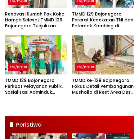
TNI/POLRI
TNI/POLRI
Renovasi Rumah Pak Koko
TMMD 129 Bojonegoro
Hampir Selesai, TMMD 129
Pererat Kedekatan TNI dan
Bojonegoro Tunjukkan
Peternak Kambing di
Progres Pesat
Kesongo
TNI/POLRI
TNI/POLRI
TMMD 129 Bojonegoro
TMMD ke-129 Bojonegoro
Perkuat Pelayanan Publik,
Fokus Detail Pembangunan
Sosialisasi Adminduk
Musholla di Rest Area Desa
Digelar di Desa Kesongo
Kesongo
Peristiwa