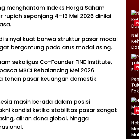
ng menghantam Indeks Harga Saham
 rupiah sepanjang 4–13 Mei 2026 dinilai
asa.
P
Ne
di sinyal kuat bahwa struktur pasar modal
Keh
gat bergantung pada arus modal asing.
Da
ham sekaligus Co-Founder FINE Institute,
P
ar pasca MSCI Rebalancing Mei 2026
a tahan pasar keuangan domestik
Pen
Tul
Fak
esia masih berada dalam posisi
ni kondisi ketika stabilitas pasar sangat
P
sing, aliran dana global, hingga
Heb
nasional.
Me
Ma