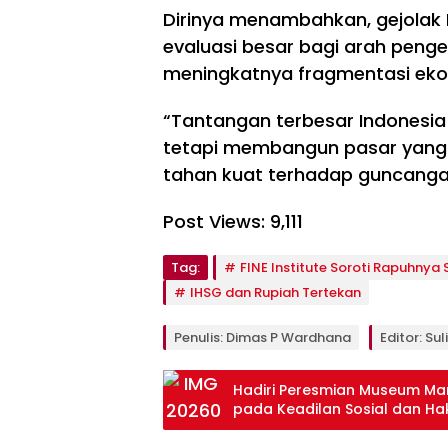
Dirinya menambahkan, gejolak
evaluasi besar bagi arah peng
meningkatnya fragmentasi eko
“Tantangan terbesar Indonesia
tetapi membangun pasar yang l
tahan kuat terhadap guncanga
Post Views:
9,111
Tag:
FINE Institute Soroti Rapuhnya
IHSG dan Rupiah Tertekan
Penulis: Dimas P Wardhana
Editor: Sul
Hadiri Peresmian Museum M
pada Keadilan Sosial dan Ha