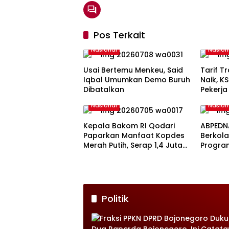
Pos Terkait
Nasional
Nasion
Usai Bertemu Menkeu, Said
Tarif T
Iqbal Umumkan Demo Buruh
Naik, K
Dibatalkan
Pekerja
Nasional
Nasion
Kepala Bakom RI Qodari
ABPEDN
Paparkan Manfaat Kopdes
Berkola
Merah Putih, Serap 1,4 Juta
Progra
Tenaga Kerja
Politik