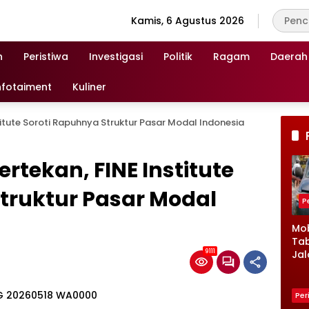
Kamis, 6 Agustus 2026
n
Peristiwa
Investigasi
Politik
Ragam
Daerah
nfotaiment
Kuliner
titute Soroti Rapuhnya Struktur Pasar Modal Indonesia
rtekan, FINE Institute
truktur Pasar Modal
P
Mob
Tab
9111
Jal
Ke
Lam
Kro
Per