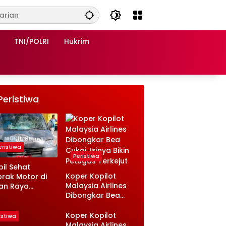
TNI/POLRI
Hukrim
Peristiwa
eristiwa
Peristiwa
il Sehat
Koper Kopilot
rak Motor di
Malaysia Airlines
an Raya
Dibongkar Bea
sambi
Cukai, Isinya Bikin
ongan, Ini
Petugas Terkejut
nologinya
Koper Kopilot
istiwa
Malaysia Airlines