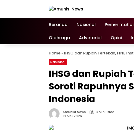
Langsung
ke
konten
Beranda
Nasional
Pemerintaha
Olahraga
Advetorial
Opini
I
Home
»
IHSG dan Rupiah Tertekan, FINE Ins
Nasional
IHSG dan Rupiah Te
Soroti Rapuhnya S
Indonesia
Amunisi News
3 Min Baca
18 Mei 2026