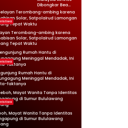
Dibongkar Bea
Cukai, Isinya Bikin
Petugas Terkejut
eristiwa
layan Terombang-ambing karena
abisan Solar, Satpolairud Lamongan
tang Tepat Waktu
eristiwa
gunjung Rumah Hantu di
ungagung Meninggal Mendadak, Ini
ta-faktanya
eristiwa
oh, Mayat Wanita Tanpa Identitas
ngapung di Sumur Bululawang
lang