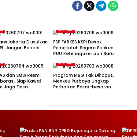
al
Nasional
ransJakarta Diusulkan
FSP FARKES KSPI Desak
SPI: Jangan Bebani
Pemerintah Segera Sahkan
RUU Ketenagakerjaan Baru
al
Nasional
AS dan SMSI Resmi
Program MBG Tak Dihapus,
borasi, Siap Kawal
Menkeu Purbaya Ungkap
m Jaga Desa
Perbaikan Besar-besaran