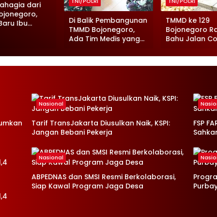
TNI/POLRI
TNI/POLRI
ahagia dari
ojonegoro,
Di Balik Pembangunan
TMMD ke 129
aru Ibu
TMMD Bojonegoro,
Bojonegoro R
Tinggal
Ada Tim Medis yang
Bahu Jalan Co
g
Siaga Setiap Hari
Demi Keselam
Warga
Nasional
Nasio
mumkan
Tarif TransJakarta Diusulkan Naik, KSPI:
FSP FA
Jangan Bebani Pekerja
Sahka
Nasional
Nasio
ABPEDNAS dan SMSI Resmi Berkolaborasi,
Progr
Siap Kawal Program Jaga Desa
Purba
,4