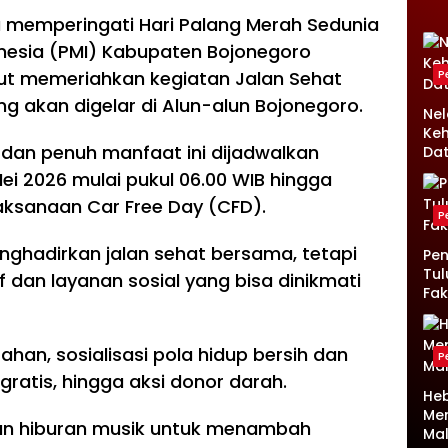
memperingati Hari Palang Merah Sedunia
nesia (PMI) Kabupaten Bojonegoro
ut memeriahkan kegiatan Jalan Sehat
P
g akan digelar di Alun-alun Bojonegoro.
Ne
Keh
dan penuh manfaat ini dijadwalkan
Da
i 2026 mulai pukul 06.00 WIB hingga
aksanaan Car Free Day (CFD).
P
nghadirkan jalan sehat bersama, tetapi
Pen
Tul
f dan layanan sosial yang bisa dinikmati
Fak
han, sosialisasi pola hidup bersih dan
P
ratis, hingga aksi donor darah.
Heb
Me
an hiburan musik untuk menambah
Ma