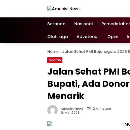
Langsung
ke
konten
Beranda
Nasional
Pemerintaha
Olahraga
Advetorial
Opini
I
Home
»
Jalan Sehat PMI Bojonegoro 2026 B
Daerah
Jalan Sehat PMI B
Bupati, Ada Donor
Menarik
Amunisi News
2 Min Baca
16 Mei 2026