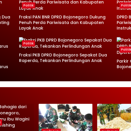
Politik
Politi
g Dua
Fraksi PAN BNR DPRD Bojonegoro Dukung
DPRD B
nting
Penuh Perda Pariwisata dan Kabupaten
Pariwi
Layak Anak
Instruk
Politik
Politi
Fraksi PKB DPRD Bojonegoro Sepakat Dua
Raperda, Tekankan Perlindungan Anak
Parkir
arus
Bojone
I