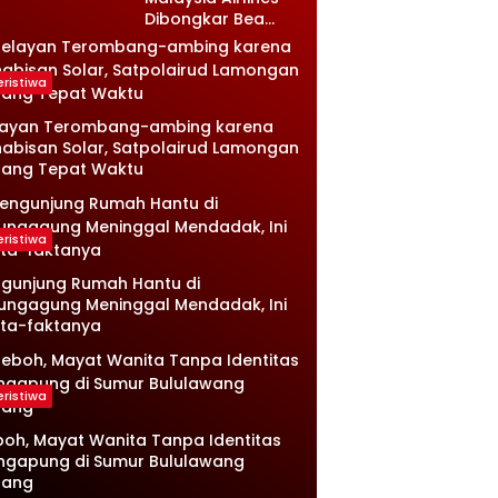
Dibongkar Bea
Cukai, Isinya Bikin
Petugas Terkejut
eristiwa
layan Terombang-ambing karena
abisan Solar, Satpolairud Lamongan
tang Tepat Waktu
eristiwa
gunjung Rumah Hantu di
ungagung Meninggal Mendadak, Ini
ta-faktanya
eristiwa
oh, Mayat Wanita Tanpa Identitas
ngapung di Sumur Bululawang
lang