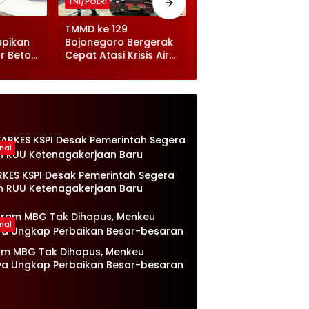
TNI/POLRI
TNI/POLRI
TMMD ke 129
TMMD ke 129
apikan
Bojonegoro Bergerak
Bojonegoro Pererat
r Beton
Cepat Atasi Krisis Air
Kemanunggalan,
atan
Bersih di Desa
Prada Risqi Bermain
Kesongo
Bersama Anak-anak
Kesongo
nal
RKES KSPI Desak Pemerintah Segera
n RUU Ketenagakerjaan Baru
nal
am MBG Tak Dihapus, Menkeu
ya Ungkap Perbaikan Besar-besaran