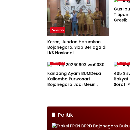
Gus Ip
Titipan
Gresik
Daerah
Keren, Jundan Harumkan
Bojonegoro, Siap Berlaga di
LKS Nasional
Daerah
Daera
Kandang Ayam BUMDesa
405 Sis
Kaliombo Purwosari
Rakyat 
Bojonegoro Jadi Mesin
Soroti
Penggerak Ekonomi Warga
Homesi
Politik