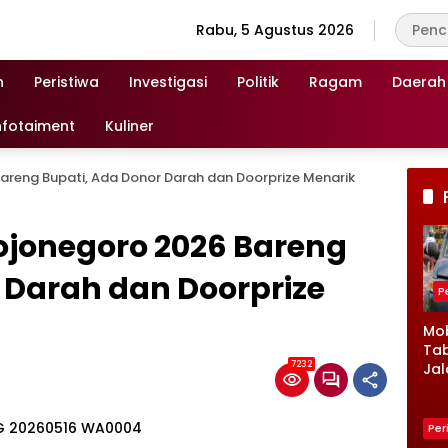
Rabu, 5 Agustus 2026
n
Peristiwa
Investigasi
Politik
Ragam
Daerah
nfotaiment
Kuliner
areng Bupati, Ada Donor Darah dan Doorprize Menarik
ojonegoro 2026 Bareng
 Darah dan Doorprize
P
Mob
Tab
7232
Jal
Ke
Lam
Kro
Per