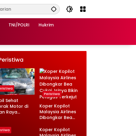
TNI/POLRI
Hukrim
Peristiwa
eristiwa
Peristiwa
il Sehat
Koper Kopilot
rak Motor di
Malaysia Airlines
an Raya
Dibongkar Bea
sambi
Cukai, Isinya Bikin
ongan, Ini
Petugas Terkejut
nologinya
Koper Kopilot
istiwa
Malaysia Airlines