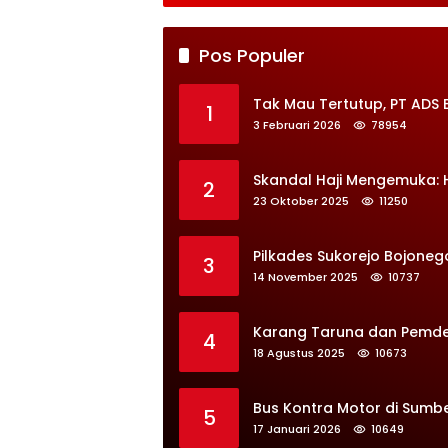
Pos Populer
Tak Mau Tertutup, PT ADS 
1
3 Februari 2026
78954
Skandal Haji Mengemuka:
2
23 Oktober 2025
11250
Pilkades Sukorejo Bojoneg
3
14 November 2025
10737
Karang Taruna dan Pemdes 
4
18 Agustus 2025
10673
Bus Kontra Motor di Sumb
5
17 Januari 2026
10649