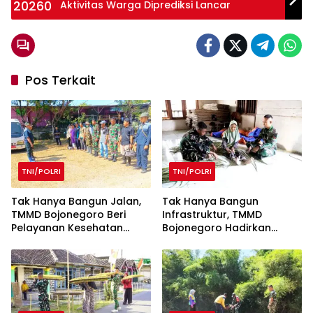
Aktivitas Warga Diprediksi Lancar
Pos Terkait
TNI/POLRI
TNI/POLRI
Tak Hanya Bangun Jalan,
Tak Hanya Bangun
TMMD Bojonegoro Beri
Infrastruktur, TMMD
Pelayanan Kesehatan
Bojonegoro Hadirkan
untuk Ratusan Ternak
Momen Humanis Prajurit
Anyam Tikar