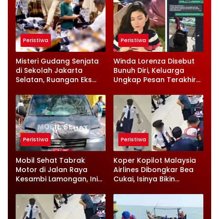
Peristiwa
Peristiwa
Misteri Gudang Senjata
Winda Lorenza Disebut
di Sekolah Jakarta
Bunuh Diri, Keluarga
Selatan, Ruangan Eks
Ungkap Pesan Terakhir
Ketua Yayasan Jadi
dan Rencana Jual
Sorotan
Rumah
Peristiwa
Peristiwa
Mobil Sehat Tabrak
Koper Kopilot Malaysia
Motor di Jalan Raya
Airlines Dibongkar Bea
Kesambi Lamongan, Ini
Cukai, Isinya Bikin
Kronologinya
Petugas Terkejut