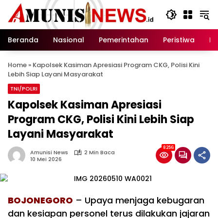
Langsung
ke
konten
Beranda
Nasional
Pemerintahan
Peristiwa
In
Home
»
Kapolsek Kasiman Apresiasi Program CKG, Polisi Kini
Lebih Siap Layani Masyarakat
TNI/POLRI
Kapolsek Kasiman Apresiasi
Program CKG, Polisi Kini Lebih Siap
Layani Masyarakat
8256
Amunisi News
2 Min Baca
10 Mei 2026
BOJONEGORO
– Upaya menjaga kebugaran
dan kesiapan personel terus dilakukan jajaran