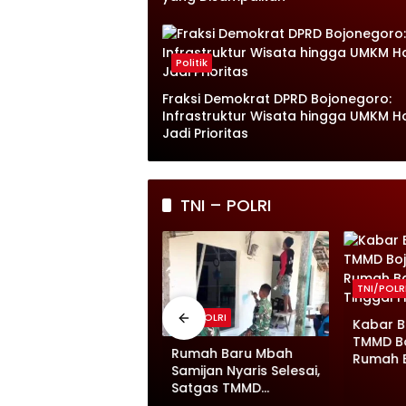
Politik
Fraksi Demokrat DPRD Bojonegoro:
Infrastruktur Wisata hingga UMKM H
Jadi Prioritas
TNI – POLRI
TNI/POLR
NI/POLRI
TNI/POLRI
Kabar B
TMMD B
MMD ke 129
Rumah Baru Mbah
Rumah B
ojonegoro Pererat
Samijan Nyaris Selesai,
Wagini 
emanunggalan,
Satgas TMMD
Finishin
rada Risqi Bermain
Bojonegoro Kebut