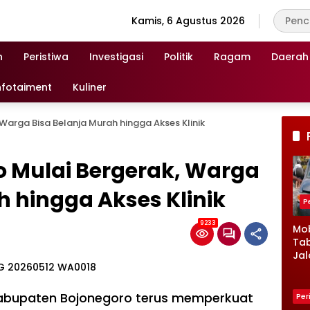
Kamis, 6 Agustus 2026
n
Peristiwa
Investigasi
Politik
Ragam
Daerah
nfotaiment
Kuliner
Warga Bisa Belanja Murah hingga Akses Klinik
 Mulai Bergerak, Warga
h hingga Akses Klinik
P
9233
Mob
Tab
Jal
Ke
Lam
Kro
abupaten Bojonegoro terus memperkuat
Per