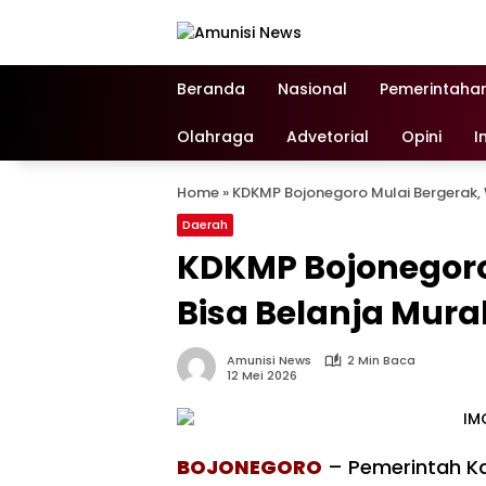
Langsung
ke
konten
Beranda
Nasional
Pemerintaha
Olahraga
Advetorial
Opini
I
Home
»
KDKMP Bojonegoro Mulai Bergerak, 
Daerah
KDKMP Bojonegoro
Bisa Belanja Mura
Amunisi News
2 Min Baca
12 Mei 2026
BOJONEGORO
– Pemerintah K