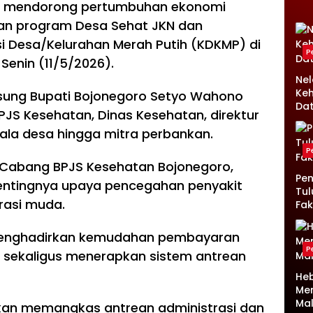
us mendorong pertumbuhan ekonomi
ran program Desa Sehat JKN dan
i Desa/Kelurahan Merah Putih (KDKMP) di
P
Senin (11/5/2026).
Ne
Keh
ngsung Bupati Bojonegoro Setyo Wahono
Da
PJS Kesehatan, Dinas Kesehatan, direktur
ala desa hingga mitra perbankan.
P
 Cabang BPJS Kesehatan Bojonegoro,
Pen
ntingnya upaya pencegahan penyakit
Tul
erasi muda.
Fak
 menghadirkan kemudahan pembayaran
P
sa sekaligus menerapkan sistem antrean
Heb
Me
Ma
akan memangkas antrean administrasi dan