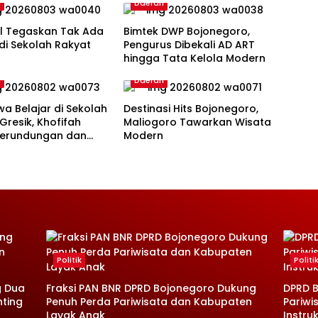
h
Daerah
ul Tegaskan Tak Ada
Bimtek DWP Bojonegoro,
 di Sekolah Rakyat
Pengurus Dibekali AD ART
hingga Tata Kelola Modern
h
Daerah
wa Belajar di Sekolah
Destinasi Hits Bojonegoro,
Gresik, Khofifah
Maliogoro Tawarkan Wisata
 Perundungan dan
Modern
ck
Politik
Politi
g Dua
Fraksi PAN BNR DPRD Bojonegoro Dukung
DPRD B
nting
Penuh Perda Pariwisata dan Kabupaten
Pariwi
Layak Anak
Instruk