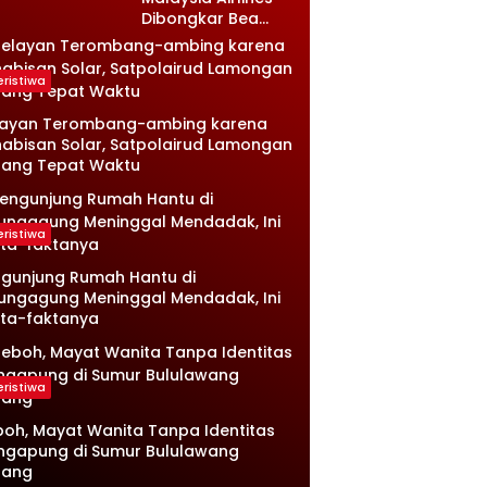
Dibongkar Bea
Cukai, Isinya Bikin
Petugas Terkejut
eristiwa
layan Terombang-ambing karena
abisan Solar, Satpolairud Lamongan
tang Tepat Waktu
eristiwa
gunjung Rumah Hantu di
ungagung Meninggal Mendadak, Ini
ta-faktanya
eristiwa
oh, Mayat Wanita Tanpa Identitas
ngapung di Sumur Bululawang
lang