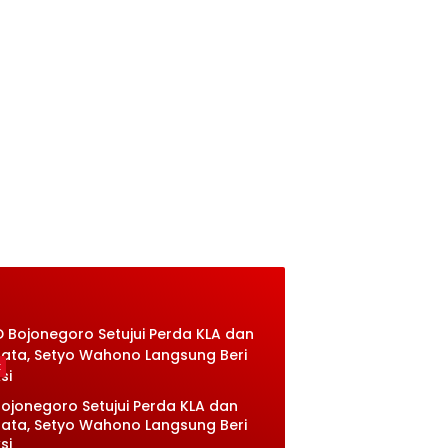
k
ojonegoro Setujui Perda KLA dan
sata, Setyo Wahono Langsung Beri
si