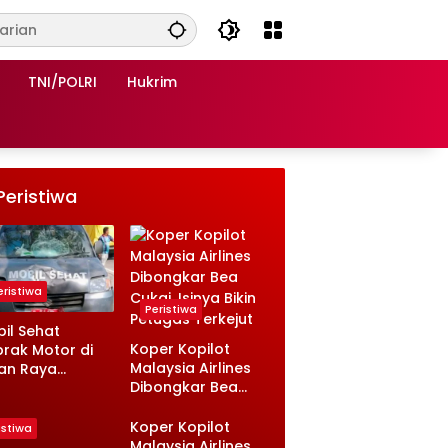
TNI/POLRI
Hukrim
Peristiwa
eristiwa
Peristiwa
il Sehat
Koper Kopilot
rak Motor di
Malaysia Airlines
an Raya
Dibongkar Bea
sambi
Cukai, Isinya Bikin
ongan, Ini
Petugas Terkejut
nologinya
Koper Kopilot
istiwa
Malaysia Airlines