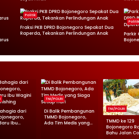
Politik
Politi
Fraksi PKB DPRD Bojonegoro Sepakat Dua
Raperda, Tekankan Perlindungan Anak
Parkir
arus
Bojone
I
TNI/POLRI
TNI/POLRI
ahagia dari
Di Balik Pembangunan
ojonegoro,
TMMD Bojonegoro,
TMMD ke 129
aru Ibu
Ada Tim Medis yang
Bojonegoro R
Tinggal
Siaga Setiap Hari
Bahu Jalan Co
g
Demi Keselam