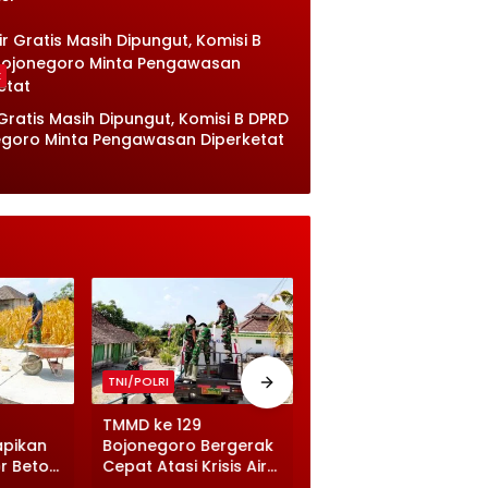
k
 Gratis Masih Dipungut, Komisi B DPRD
goro Minta Pengawasan Diperketat
TNI/POLRI
TNI/POLRI
TMMD ke 129
TMMD ke 129
apikan
Bojonegoro Bergerak
Bojonegoro Pererat
r Beton
Cepat Atasi Krisis Air
Kemanunggalan,
atan
Bersih di Desa
Prada Risqi Bermain