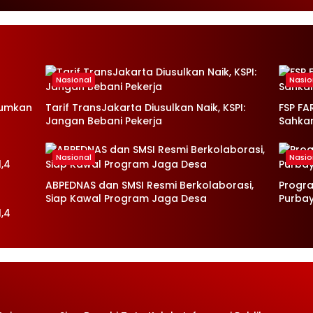
Warga
Nasional
Nasio
mumkan
Tarif TransJakarta Diusulkan Naik, KSPI:
FSP FA
Jangan Bebani Pekerja
Sahka
Nasional
Nasio
ABPEDNAS dan SMSI Resmi Berkolaborasi,
Progr
Siap Kawal Program Jaga Desa
Purba
,4