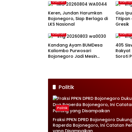
Daerah
Daera
Keren, Jundan Harumkan
Gus Ip
Bojonegoro, Siap Berlaga di
Titipan
LKS Nasional
Gresik
Daerah
Daera
Kandang Ayam BUMDesa
405 Sis
Kaliombo Purwosari
Rakyat 
Bojonegoro Jadi Mesin
Soroti
Penggerak Ekonomi Warga
Homesi
Politik
Politik
Fraksi PPKN DPRD Bojonegoro Dukun
Raperda Bojonegoro, Ini Catatan Pe
yang Disampaikan