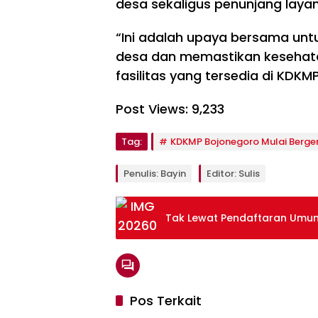
desa sekaligus penunjang laya
“Ini adalah upaya bersama un
desa dan memastikan kesehata
fasilitas yang tersedia di KDKM
Post Views:
9,233
Tag:
KDKMP Bojonegoro Mulai Berge
Penulis: Bayin
Editor: Sulis
Tak Lewat Pendaftaran Umum,
Pos Terkait