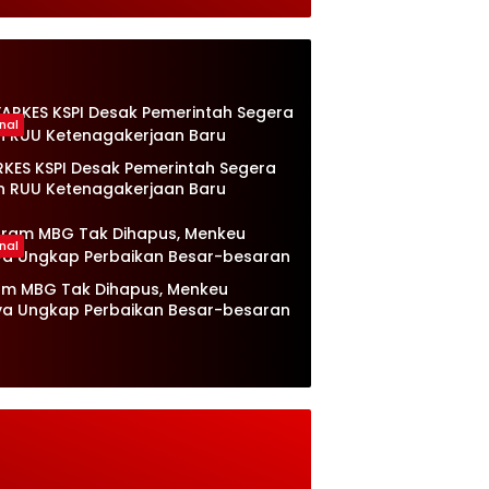
Kesongo
Bersama Anak-anak
Kesongo
nal
RKES KSPI Desak Pemerintah Segera
n RUU Ketenagakerjaan Baru
nal
am MBG Tak Dihapus, Menkeu
ya Ungkap Perbaikan Besar-besaran