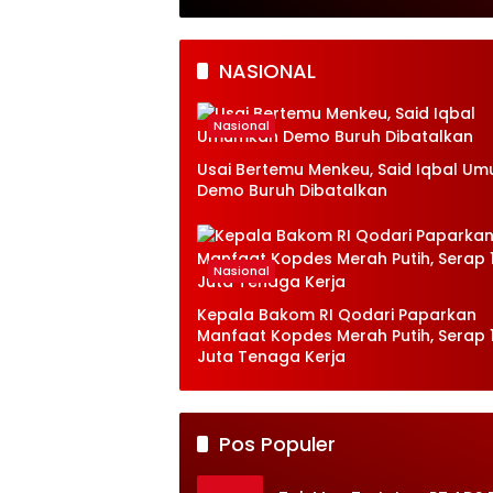
ersama Anak-anak
Finishing
esongo
NASIONAL
Nasional
Usai Bertemu Menkeu, Said Iqbal U
Demo Buruh Dibatalkan
Nasional
Kepala Bakom RI Qodari Paparkan
Manfaat Kopdes Merah Putih, Serap 1
Juta Tenaga Kerja
Pos Populer