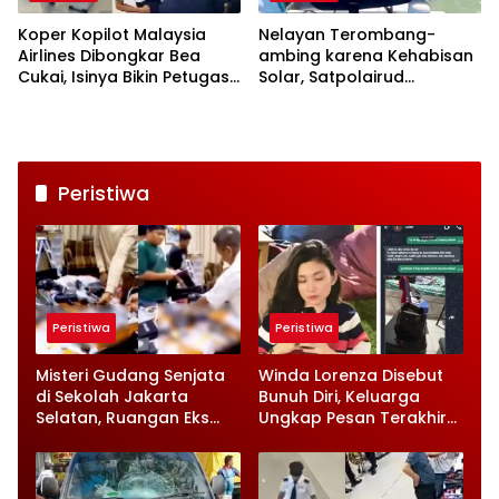
Koper Kopilot Malaysia
Nelayan Terombang-
Airlines Dibongkar Bea
ambing karena Kehabisan
Cukai, Isinya Bikin Petugas
Solar, Satpolairud
Terkejut
Lamongan Datang Tepat
Waktu
Peristiwa
Peristiwa
Peristiwa
Misteri Gudang Senjata
Winda Lorenza Disebut
di Sekolah Jakarta
Bunuh Diri, Keluarga
Selatan, Ruangan Eks
Ungkap Pesan Terakhir
Ketua Yayasan Jadi
dan Rencana Jual
Sorotan
Rumah