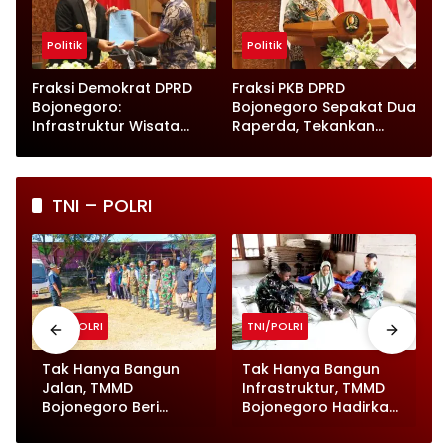
Politik
Politik
Fraksi Demokrat DPRD
Fraksi PKB DPRD
Bojonegoro:
Bojonegoro Sepakat Dua
Infrastruktur Wisata
Raperda, Tekankan
hingga UMKM Harus Jadi
Perlindungan Anak
Prioritas
TNI – POLRI
TNI/POLRI
TNI/POLRI
Tak Hanya Bangun
Tak Hanya Bangun
Jalan, TMMD
Infrastruktur, TMMD
Bojonegoro Beri
Bojonegoro Hadirkan
Pelayanan Kesehatan
Momen Humanis
untuk Ratusan Ternak
Prajurit Anyam Tikar