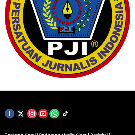
Tentang Kami
|
Pedoman Media Siber
|
Redaksi
|