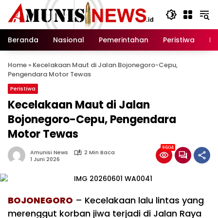
Langsung
ke
konten
Beranda
Nasional
Pemerintahan
Peristiwa
In
Home
»
Kecelakaan Maut di Jalan Bojonegoro-Cepu,
Pengendara Motor Tewas
Peristiwa
Kecelakaan Maut di Jalan
Bojonegoro-Cepu, Pengendara
Motor Tewas
9604
Amunisi News
2 Min Baca
1 Juni 2026
BOJONEGORO
– Kecelakaan lalu lintas yang
merenggut korban jiwa terjadi di Jalan Raya