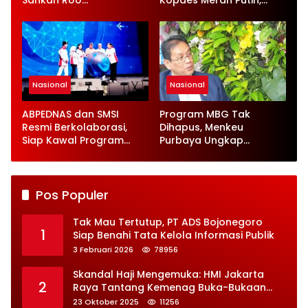
Sahkan RUU
Kopdes Merah Putih,
Ketenagakerjaan Baru
Serap 1,4 Juta Tenaga
Kerja
Nasional
Nasional
ABPEDNAS dan SMSI
Program MBG Tak
Resmi Berkolaborasi,
Dihapus, Menkeu
Siap Kawal Program
Purbaya Ungkap
Jaga Desa
Perbaikan Besar-
besaran
Pos Populer
Tak Mau Tertutup, PT ADS Bojonegoro
1
Siap Benahi Tata Kelola Informasi Publik
3 Februari 2026
78956
Skandal Haji Mengemuka: HMI Jakarta
2
Raya Tantang Kemenag Buka-Bukaan
Soal Kontrak Syarekah Bermasalah
23 Oktober 2025
11256