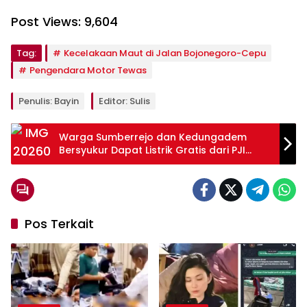
Post Views:
9,604
Tag:
Kecelakaan Maut di Jalan Bojonegoro-Cepu
Pengendara Motor Tewas
Penulis: Bayin
Editor: Sulis
Warga Sumberrejo dan Kedungadem
Bersyukur Dapat Listrik Gratis dari PJI
Bojonegoro
Pos Terkait