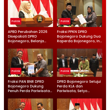
Politik
Politik
APBD Perubahan 2026
Fraksi PPKN DPRD
Disepakati DPRD
Bojonegoro Dukung Dua
Bojonegoro, Belanja
Raperda Bojonegoro, Ini
Daerah Turun Tapi
Catatan Penting yang
Infrastruktur Diperkuat
Disampaikan
Politik
Politik
Fraksi PAN BNR DPRD
DPRD Bojonegoro Setujui
Bojonegoro Dukung
Perda KLA dan
Penuh Perda Pariwisata
Pariwisata, Setyo
dan Kabupaten Layak
Wahono Langsung Beri
Anak
Instruksi