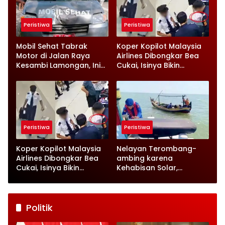
Peristiwa
Peristiwa
Mobil Sehat Tabrak
Koper Kopilot Malaysia
Motor di Jalan Raya
Airlines Dibongkar Bea
Kesambi Lamongan, Ini
Cukai, Isinya Bikin
Kronologinya
Petugas Terkejut
Peristiwa
Peristiwa
Koper Kopilot Malaysia
Nelayan Terombang-
Airlines Dibongkar Bea
ambing karena
Cukai, Isinya Bikin
Kehabisan Solar,
Petugas Terkejut
Satpolairud Lamongan
Datang Tepat Waktu
Politik