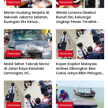
Peristiwa
Peristiwa
Misteri Gudang Senjata di
Winda Lorenza Disebut
Sekolah Jakarta Selatan,
Bunuh Diri, Keluarga
Ruangan Eks Ketua
Ungkap Pesan Terakhir
Yayasan Jadi Sorotan
dan Rencana Jual Rumah
Peristiwa
Peristiwa
Mobil Sehat Tabrak Motor
Koper Kopilot Malaysia
di Jalan Raya Kesambi
Airlines Dibongkar Bea
Lamongan, Ini
Cukai, Isinya Bikin Petugas
Kronologinya
Terkejut
Peristiwa
Peristiwa