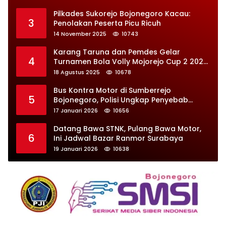
Pilkades Sukorejo Bojonegoro Kacau:
3
Penolakan Peserta Picu Ricuh
14 November 2025
10743
Karang Taruna dan Pemdes Gelar
4
Turnamen Bola Volly Mojorejo Cup 2 2025,
Diikuti 28 Tim
18 Agustus 2025
10678
Bus Kontra Motor di Sumberrejo
5
Bojonegoro, Polisi Ungkap Penyebab
Kecelakaan
17 Januari 2026
10656
Datang Bawa STNK, Pulang Bawa Motor,
6
Ini Jadwal Bazar Ranmor Surabaya
19 Januari 2026
10638