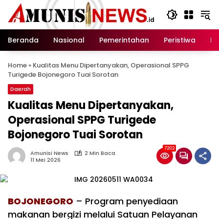
Langsung
ke
konten
Beranda
Nasional
Pemerintahan
Peristiwa
In
Home
»
Kualitas Menu Dipertanyakan, Operasional SPPG
Turigede Bojonegoro Tuai Sorotan
Daerah
Kualitas Menu Dipertanyakan,
Operasional SPPG Turigede
Bojonegoro Tuai Sorotan
7202
Amunisi News
2 Min Baca
11 Mei 2026
BOJONEGORO
– Program penyediaan
makanan bergizi melalui Satuan Pelayanan