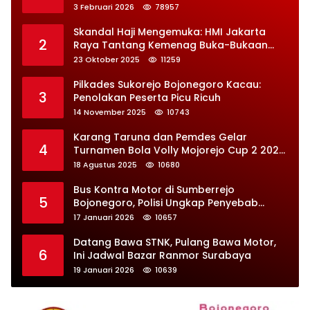
3 Februari 2026
78957
Skandal Haji Mengemuka: HMI Jakarta
2
Raya Tantang Kemenag Buka-Bukaan
Soal Kontrak Syarekah Bermasalah
23 Oktober 2025
11259
Pilkades Sukorejo Bojonegoro Kacau:
3
Penolakan Peserta Picu Ricuh
14 November 2025
10743
Karang Taruna dan Pemdes Gelar
4
Turnamen Bola Volly Mojorejo Cup 2 2025,
Diikuti 28 Tim
18 Agustus 2025
10680
Bus Kontra Motor di Sumberrejo
5
Bojonegoro, Polisi Ungkap Penyebab
Kecelakaan
17 Januari 2026
10657
Datang Bawa STNK, Pulang Bawa Motor,
6
Ini Jadwal Bazar Ranmor Surabaya
19 Januari 2026
10639