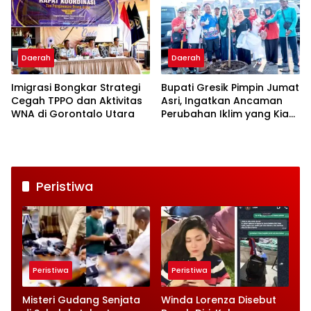
Daerah
Daerah
Imigrasi Bongkar Strategi
Bupati Gresik Pimpin Jumat
Cegah TPPO dan Aktivitas
Asri, Ingatkan Ancaman
WNA di Gorontalo Utara
Perubahan Iklim yang Kian
Nyata
Peristiwa
Peristiwa
Peristiwa
Misteri Gudang Senjata
Winda Lorenza Disebut