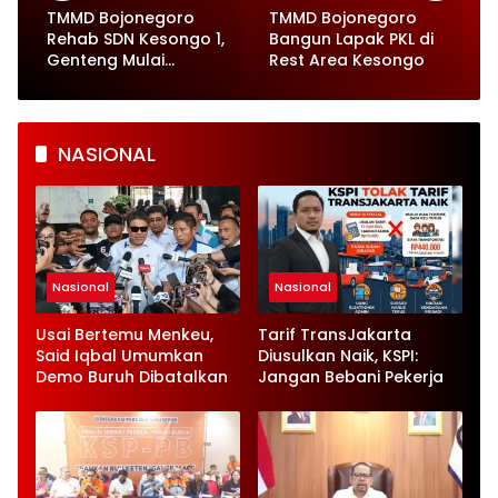
TMMD Bojonegoro
TMMD Bojonegoro
Rehab SDN Kesongo 1,
Bangun Lapak PKL di
Genteng Mulai
Rest Area Kesongo
Dipasang
NASIONAL
Nasional
Nasional
Usai Bertemu Menkeu,
Tarif TransJakarta
Said Iqbal Umumkan
Diusulkan Naik, KSPI:
Demo Buruh Dibatalkan
Jangan Bebani Pekerja