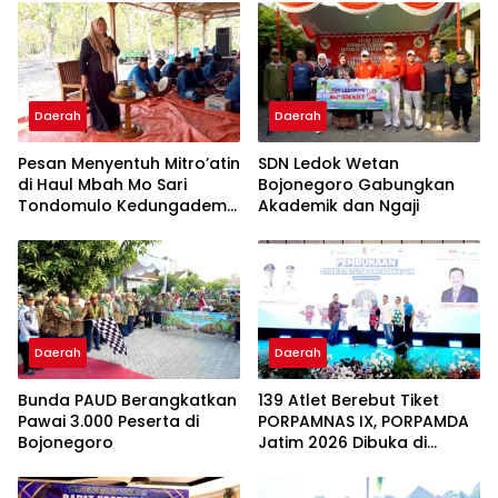
Daerah
Daerah
Pesan Menyentuh Mitro’atin
SDN Ledok Wetan
di Haul Mbah Mo Sari
Bojonegoro Gabungkan
Tondomulo Kedungadem
Akademik dan Ngaji
Bojonegoro: Jangan Lupa
Bekal Akhirat
Daerah
Daerah
Bunda PAUD Berangkatkan
139 Atlet Berebut Tiket
Pawai 3.000 Peserta di
PORPAMNAS IX, PORPAMDA
Bojonegoro
Jatim 2026 Dibuka di
Bojonegoro