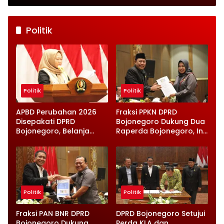
Petugas Terkejut
Satpolairud Lamongan
Datang Tepat Waktu
Politik
Politik
Politik
APBD Perubahan 2026
Fraksi PPKN DPRD
Disepakati DPRD
Bojonegoro Dukung Dua
Bojonegoro, Belanja
Raperda Bojonegoro, Ini
Daerah Turun Tapi
Catatan Penting yang
Infrastruktur Diperkuat
Disampaikan
Politik
Politik
Fraksi PAN BNR DPRD
DPRD Bojonegoro Setujui
Bojonegoro Dukung
Perda KLA dan