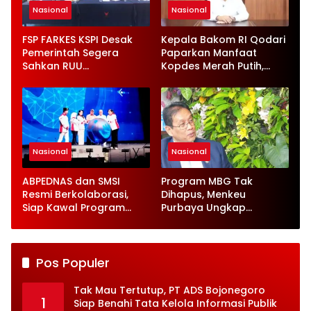
Nasional
Nasional
FSP FARKES KSPI Desak
Kepala Bakom RI Qodari
Pemerintah Segera
Paparkan Manfaat
Sahkan RUU
Kopdes Merah Putih,
Ketenagakerjaan Baru
Serap 1,4 Juta Tenaga
Kerja
Nasional
Nasional
ABPEDNAS dan SMSI
Program MBG Tak
Resmi Berkolaborasi,
Dihapus, Menkeu
Siap Kawal Program
Purbaya Ungkap
Jaga Desa
Perbaikan Besar-
besaran
Pos Populer
Tak Mau Tertutup, PT ADS Bojonegoro
1
Siap Benahi Tata Kelola Informasi Publik