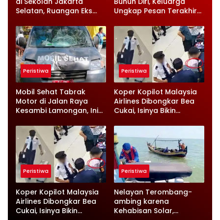
di Sekolah Jakarta
Bunuh Diri, Keluarga
Selatan, Ruangan Eks
Ungkap Pesan Terakhir
Ketua Yayasan Jadi
dan Rencana Jual
Sorotan
Rumah
Peristiwa
Peristiwa
Mobil Sehat Tabrak
Koper Kopilot Malaysia
Motor di Jalan Raya
Airlines Dibongkar Bea
Kesambi Lamongan, Ini
Cukai, Isinya Bikin
Kronologinya
Petugas Terkejut
Peristiwa
Peristiwa
Koper Kopilot Malaysia
Nelayan Terombang-
Airlines Dibongkar Bea
ambing karena
Cukai, Isinya Bikin
Kehabisan Solar,