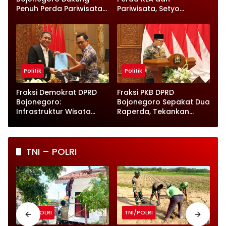
Penuh Perda Pariwisata
Pariwisata, Setyo
dan Kabupaten Layak
Wahono Langsung Beri
Anak
Instruksi
Politik
Politik
Fraksi Demokrat DPRD
Fraksi PKB DPRD
Bojonegoro:
Bojonegoro Sepakat Dua
Infrastruktur Wisata
Raperda, Tekankan
hingga UMKM Harus Jadi
Perlindungan Anak
Prioritas
TNI – POLRI
TNI/POLRI
TNI/POLRI