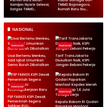
Samijan Nyaris Selesai,
TMMD Bojonegoro,
Satgas TMMD
Rumah Baru Ibu
Bojonegoro Kebut
Wagini Tinggal
Finishing
Finishing
NASIONAL
Nasional
Nasional
Usai Bertemu Menkeu,
Tarif TransJakarta
Said Iqbal Umumkan
Diusulkan Naik, KSPI:
Demo Buruh Dibatalkan
Jangan Bebani Pekerja
Nasional
Nasional
FSP FARKES KSPI Desak
Pemerintah Segera
Kepala Bakom RI Qodari
Sahkan RUU
Paparkan Manfaat