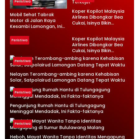
Peristiwa
Koper Kopilot Malaysia
Mobil Sehat Tabrak
Airlines Dibongkar Bea
Motor di Jalan Raya
Cukai, Isinya Bikin
Kesambi Lamongan, Ini
Petugas Terkejut
Kronologinya
Koper Kopilot Malaysia
Peristiwa
Airlines Dibongkar Bea
Cukai, Isinya Bikin
Petugas Terkejut
Peristiwa
Nelayan Terombang-ambing karena Kehabisan
Solar, Satpolairud Lamongan Datang Tepat Waktu
Peristiwa
Pengunjung Rumah Hantu di Tulungagung
Meninggal Mendadak, Ini Fakta-faktanya
Peristiwa
Heboh, Mayat Wanita Tanpa Identitas Mengapung