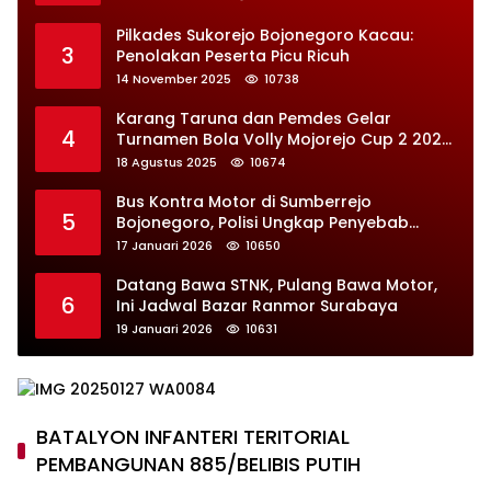
Pilkades Sukorejo Bojonegoro Kacau:
3
Penolakan Peserta Picu Ricuh
14 November 2025
10738
Karang Taruna dan Pemdes Gelar
4
Turnamen Bola Volly Mojorejo Cup 2 2025,
Diikuti 28 Tim
18 Agustus 2025
10674
Bus Kontra Motor di Sumberrejo
5
Bojonegoro, Polisi Ungkap Penyebab
Kecelakaan
17 Januari 2026
10650
Datang Bawa STNK, Pulang Bawa Motor,
6
Ini Jadwal Bazar Ranmor Surabaya
19 Januari 2026
10631
BATALYON INFANTERI TERITORIAL
PEMBANGUNAN 885/BELIBIS PUTIH