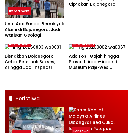
Ciptakan Bojonegoro
Aman
Infotaiment
Unik, Ada Sungai Berminyak
Alami di Bojonegoro, Jadi
Warisan Geologi
Infotaiment
Infotaiment
Disnakkan Bojonegoro
Ada Fosil Gajah hingga
Cetak Peternak Sukses,
Prasasti Adan-Adan di
Aringga Jadi Inspirasi
Museum Rajekwesi
Bojonegoro
Peristiwa
Peristiwa