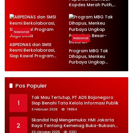
Ketenagakerjaan Baru
Kopdes Merah Putih,
Serap 1,4 Juta Tenaga
Kerja
Nasional
Nasional
ABPEDNAS dan SMSI
Resmi Berkolaborasi,
Program MBG Tak
Siap Kawal Program
Dihapus, Menkeu
Jaga Desa
Purbaya Ungkap
Perbaikan Besar-
besaran
Pos Populer
Tak Mau Tertutup, PT ADS Bojonegoro
1
Siap Benahi Tata Kelola Informasi Publik
3 Februari 2026
78954
Skandal Haji Mengemuka: HMI Jakarta
2
Raya Tantang Kemenag Buka-Bukaan
Soal Kontrak Syarekah Bermasalah
23 Oktober 2025
11251