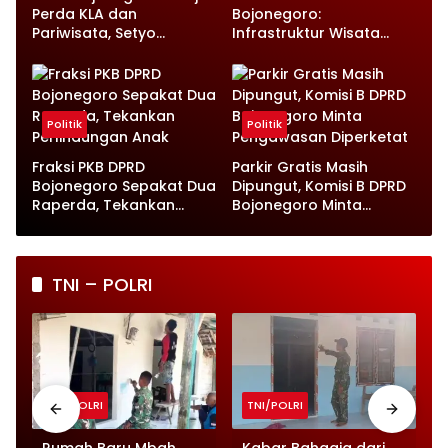
Perda KLA dan
Bojonegoro:
Pariwisata, Setyo
Infrastruktur Wisata
Wahono Langsung Beri
hingga UMKM Harus Jadi
Instruksi
Prioritas
Politik
Politik
Fraksi PKB DPRD
Parkir Gratis Masih
Bojonegoro Sepakat Dua
Dipungut, Komisi B DPRD
Raperda, Tekankan
Bojonegoro Minta
Perlindungan Anak
Pengawasan Diperketat
TNI – POLRI
TNI/POLRI
TNI/POLRI
Rumah Baru Mbah
Kabar Bahagia dari