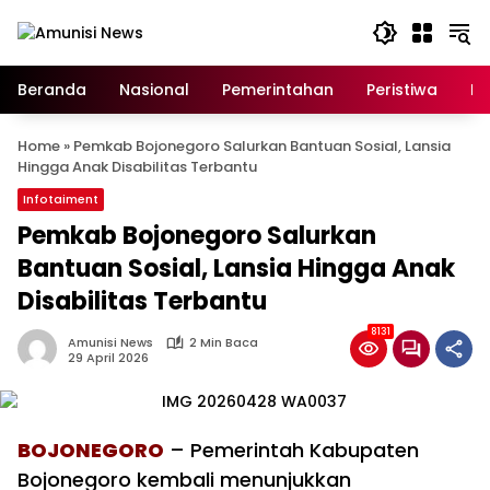
Langsung
ke
konten
Beranda
Nasional
Pemerintahan
Peristiwa
In
Home
»
Pemkab Bojonegoro Salurkan Bantuan Sosial, Lansia
Hingga Anak Disabilitas Terbantu
Infotaiment
Pemkab Bojonegoro Salurkan
Bantuan Sosial, Lansia Hingga Anak
Disabilitas Terbantu
8131
Amunisi News
2 Min Baca
29 April 2026
BOJONEGORO
– Pemerintah Kabupaten
Bojonegoro kembali menunjukkan