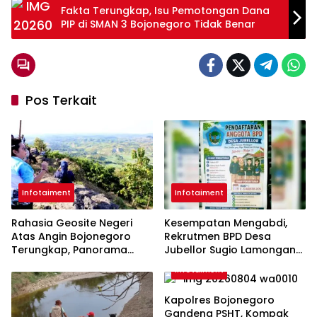
Fakta Terungkap, Isu Pemotongan Dana
PIP di SMAN 3 Bojonegoro Tidak Benar
Pos Terkait
Infotaiment
Infotaiment
Rahasia Geosite Negeri
Kesempatan Mengabdi,
Atas Angin Bojonegoro
Rekrutmen BPD Desa
Terungkap, Panorama
Jubellor Sugio Lamongan
Cantik dengan Sejarah
Dibuka Mulai Hari Ini
Infotaiment
Bumi
Kapolres Bojonegoro
Gandeng PSHT, Kompak