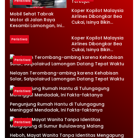
Peristiwa
Koper Kopilot Malaysia
Mobil Sehat Tabrak
Airlines Dibongkar Bea
Motor di Jalan Raya
Cukai, Isinya Bikin
Kesambi Lamongan, Ini
Petugas Terkejut
Kronologinya
Koper Kopilot Malaysia
Peristiwa
Airlines Dibongkar Bea
Cukai, Isinya Bikin
Petugas Terkejut
Peristiwa
Nelayan Terombang-ambing karena Kehabisan
Solar, Satpolairud Lamongan Datang Tepat Waktu
Peristiwa
Pengunjung Rumah Hantu di Tulungagung
Meninggal Mendadak, Ini Fakta-faktanya
Peristiwa
Heboh, Mayat Wanita Tanpa Identitas Mengapung