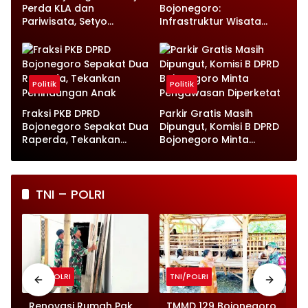
Perda KLA dan
Bojonegoro:
Pariwisata, Setyo
Infrastruktur Wisata
Wahono Langsung Beri
hingga UMKM Harus Jadi
Instruksi
Prioritas
Politik
Politik
Fraksi PKB DPRD
Parkir Gratis Masih
Bojonegoro Sepakat Dua
Dipungut, Komisi B DPRD
Raperda, Tekankan
Bojonegoro Minta
Perlindungan Anak
Pengawasan Diperketat
TNI – POLRI
TNI/POLRI
TNI/POLRI
o
Renovasi Rumah Pak
TMMD 129 Bojonegoro