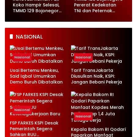
Koko Hampir Selesai,
Pererat Kedekatan
,
TMMD 129 Bojonegoro
TNI dan Peternak
Tunjukkan Progres
Kambing di Kesongo
Pesat
NASIONAL
Nasional
Nasional
Usai Bertemu Menkeu,
Tarif TransJakarta
Said Iqbal Umumkan
Diusulkan Naik, KSPI:
Demo Buruh Dibatalkan
Jangan Bebani Pekerja
Nasional
Nasional
FSP FARKES KSPI Desak
Pemerintah Segera
Kepala Bakom RI Qodari
Sahkan RUU
Paparkan Manfaat