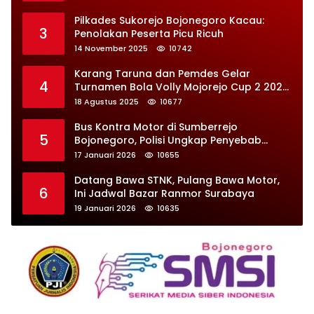
Pilkades Sukorejo Bojonegoro Kacau:
3
Penolakan Peserta Picu Ricuh
14 November 2025
10742
Karang Taruna dan Pemdes Gelar
4
Turnamen Bola Volly Mojorejo Cup 2 2025,
Diikuti 28 Tim
18 Agustus 2025
10677
Bus Kontra Motor di Sumberrejo
5
Bojonegoro, Polisi Ungkap Penyebab
Kecelakaan
17 Januari 2026
10655
Datang Bawa STNK, Pulang Bawa Motor,
6
Ini Jadwal Bazar Ranmor Surabaya
19 Januari 2026
10635