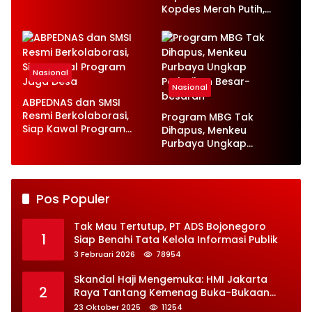
Ketenagakerjaan Baru
Kopdes Merah Putih,
Serap 1,4 Juta Tenaga
Kerja
Nasional
Nasional
ABPEDNAS dan SMSI
Resmi Berkolaborasi,
Program MBG Tak
Siap Kawal Program
Dihapus, Menkeu
Jaga Desa
Purbaya Ungkap
Perbaikan Besar-
besaran
Pos Populer
Tak Mau Tertutup, PT ADS Bojonegoro
1
Siap Benahi Tata Kelola Informasi Publik
3 Februari 2026
78954
Skandal Haji Mengemuka: HMI Jakarta
2
Raya Tantang Kemenag Buka-Bukaan
Soal Kontrak Syarekah Bermasalah
23 Oktober 2025
11254