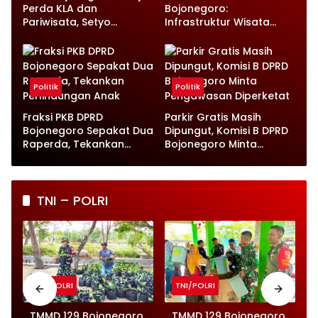
Perda KLA dan
Bojonegoro:
Pariwisata, Setyo
Infrastruktur Wisata
Wahono Langsung Beri
hingga UMKM Harus Jadi
Instruksi
Prioritas
Politik
Politik
Fraksi PKB DPRD
Parkir Gratis Masih
Bojonegoro Sepakat Dua
Dipungut, Komisi B DPRD
Raperda, Tekankan
Bojonegoro Minta
Perlindungan Anak
Pengawasan Diperketat
TNI – POLRI
TNI/POLRI
TNI/POLRI
TMMD 129 Bojonegoro
TMMD 129 Bojonegoro