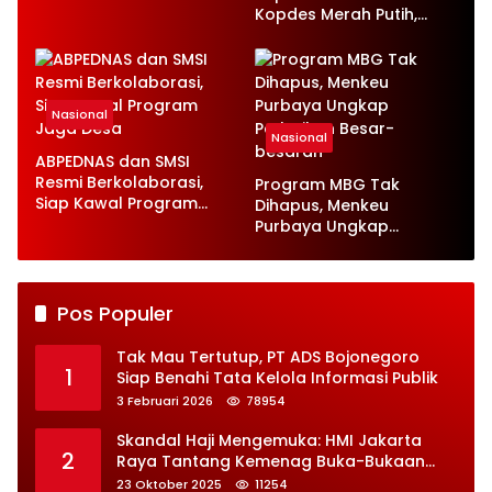
Ketenagakerjaan Baru
Kopdes Merah Putih,
Serap 1,4 Juta Tenaga
Kerja
Nasional
Nasional
ABPEDNAS dan SMSI
Resmi Berkolaborasi,
Program MBG Tak
Siap Kawal Program
Dihapus, Menkeu
Jaga Desa
Purbaya Ungkap
Perbaikan Besar-
besaran
Pos Populer
Tak Mau Tertutup, PT ADS Bojonegoro
1
Siap Benahi Tata Kelola Informasi Publik
3 Februari 2026
78954
Skandal Haji Mengemuka: HMI Jakarta
2
Raya Tantang Kemenag Buka-Bukaan
Soal Kontrak Syarekah Bermasalah
23 Oktober 2025
11254