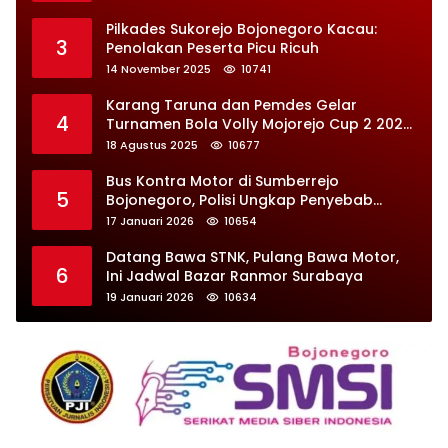
Pilkades Sukorejo Bojonegoro Kacau:
3
Penolakan Peserta Picu Ricuh
14 November 2025
10741
Karang Taruna dan Pemdes Gelar
4
Turnamen Bola Volly Mojorejo Cup 2 2025,
Diikuti 28 Tim
18 Agustus 2025
10677
Bus Kontra Motor di Sumberrejo
5
Bojonegoro, Polisi Ungkap Penyebab
Kecelakaan
17 Januari 2026
10654
Datang Bawa STNK, Pulang Bawa Motor,
6
Ini Jadwal Bazar Ranmor Surabaya
19 Januari 2026
10634