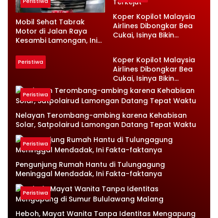
Peristiwa
Koper Kopilot Malaysia
Mobil Sehat Tabrak
Airlines Dibongkar Bea
Motor di Jalan Raya
Cukai, Isinya Bikin
Kesambi Lamongan, Ini
Petugas Terkejut
Kronologinya
Koper Kopilot Malaysia
Peristiwa
Airlines Dibongkar Bea
Cukai, Isinya Bikin
Petugas Terkejut
Peristiwa
Nelayan Terombang-ambing karena Kehabisan
Solar, Satpolairud Lamongan Datang Tepat Waktu
Peristiwa
Pengunjung Rumah Hantu di Tulungagung
Meninggal Mendadak, Ini Fakta-faktanya
Peristiwa
Heboh, Mayat Wanita Tanpa Identitas Mengapung