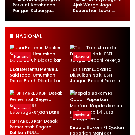
Perkuat Ketahanan
Ajak Warga Jaga
Pangan Keluarga
Kebersihan Lewat
dengan Pembagian
Pembagian Souvenir
Bibit Sayuran
Tempat Sampah
NASIONAL
Nasional
Nasional
Usai Bertemu Menkeu,
Tarif TransJakarta
Said Iqbal Umumkan
Diusulkan Naik, KSPI:
Demo Buruh Dibatalkan
Jangan Bebani Pekerja
Nasional
Nasional
FSP FARKES KSPI Desak
Pemerintah Segera
Kepala Bakom RI Qodari
Sahkan RUU
Paparkan Manfaat