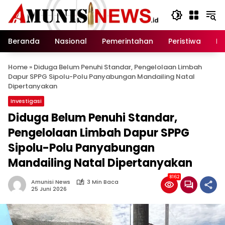
Langsung
ke
konten
Beranda
Nasional
Pemerintahan
Peristiwa
In
Home
»
Diduga Belum Penuhi Standar, Pengelolaan Limbah
Dapur SPPG Sipolu-Polu Panyabungan Mandailing Natal
Dipertanyakan
Investigasi
Diduga Belum Penuhi Standar,
Pengelolaan Limbah Dapur SPPG
Sipolu-Polu Panyabungan
Mandailing Natal Dipertanyakan
8162
Amunisi News
3 Min Baca
25 Juni 2026