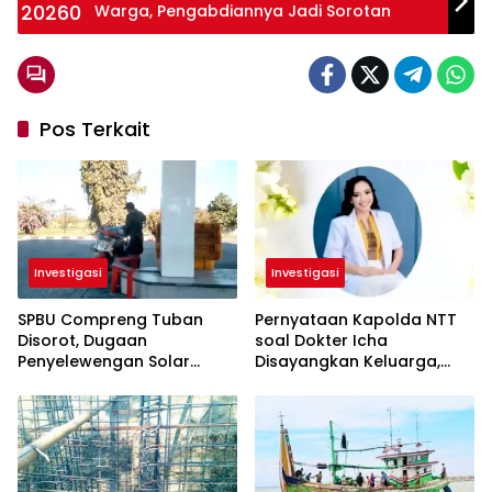
Warga, Pengabdiannya Jadi Sorotan
Pos Terkait
Investigasi
Investigasi
SPBU Compreng Tuban
Pernyataan Kapolda NTT
Disorot, Dugaan
soal Dokter Icha
Penyelewengan Solar
Disayangkan Keluarga,
Subsidi Mencuat
Singgung Pendampingan
Ahli Jiwa