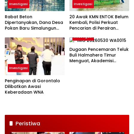
Investigasi
Investigasi
Rabat Beton
20 Awak KMN ENTOK Belum
Dipertanyakan, Dana Desa
Kembali, Polisi Perkuat
Pokan Baru Simalungun
Pencarian di Perairan
Jadi Sorotan
Kangean Lamongan
Investigasi
Dugaan Pencemaran Teluk
Buli Halmahera Timur
Menguat, Akademisi
Angkat Bicara
Investigasi
Penginapan di Gorontalo
Dilibatkan Awasi
Keberadaan WNA
Peristiwa