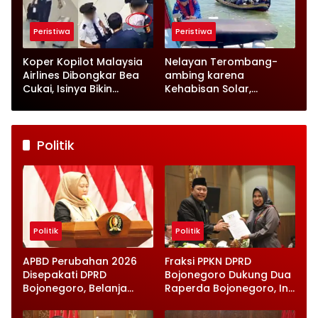
Peristiwa
Peristiwa
Koper Kopilot Malaysia
Nelayan Terombang-
Airlines Dibongkar Bea
ambing karena
Cukai, Isinya Bikin
Kehabisan Solar,
Petugas Terkejut
Satpolairud Lamongan
Datang Tepat Waktu
Politik
Politik
Politik
APBD Perubahan 2026
Fraksi PPKN DPRD
Disepakati DPRD
Bojonegoro Dukung Dua
Bojonegoro, Belanja
Raperda Bojonegoro, Ini
Daerah Turun Tapi
Catatan Penting yang
Infrastruktur Diperkuat
Disampaikan