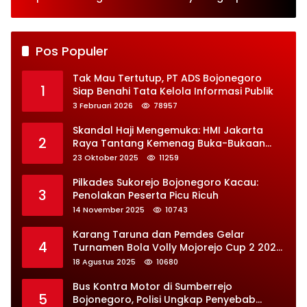
Jaga Desa
Perbaikan Besar-
besaran
Pos Populer
Tak Mau Tertutup, PT ADS Bojonegoro
1
Siap Benahi Tata Kelola Informasi Publik
3 Februari 2026
78957
Skandal Haji Mengemuka: HMI Jakarta
2
Raya Tantang Kemenag Buka-Bukaan
Soal Kontrak Syarekah Bermasalah
23 Oktober 2025
11259
Pilkades Sukorejo Bojonegoro Kacau:
3
Penolakan Peserta Picu Ricuh
14 November 2025
10743
Karang Taruna dan Pemdes Gelar
4
Turnamen Bola Volly Mojorejo Cup 2 2025,
Diikuti 28 Tim
18 Agustus 2025
10680
Bus Kontra Motor di Sumberrejo
5
Bojonegoro, Polisi Ungkap Penyebab