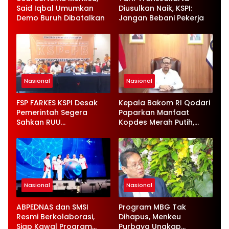
Said Iqbal Umumkan
Diusulkan Naik, KSPI:
Demo Buruh Dibatalkan
Jangan Bebani Pekerja
Nasional
Nasional
FSP FARKES KSPI Desak
Kepala Bakom RI Qodari
Pemerintah Segera
Paparkan Manfaat
Sahkan RUU
Kopdes Merah Putih,
Ketenagakerjaan Baru
Serap 1,4 Juta Tenaga
Kerja
Nasional
Nasional
ABPEDNAS dan SMSI
Program MBG Tak
Resmi Berkolaborasi,
Dihapus, Menkeu
Siap Kawal Program
Purbaya Ungkap