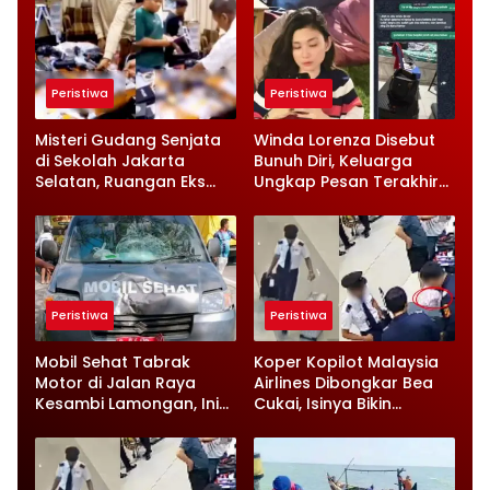
Peristiwa
Peristiwa
Misteri Gudang Senjata
Winda Lorenza Disebut
di Sekolah Jakarta
Bunuh Diri, Keluarga
Selatan, Ruangan Eks
Ungkap Pesan Terakhir
Ketua Yayasan Jadi
dan Rencana Jual
Sorotan
Rumah
Peristiwa
Peristiwa
Mobil Sehat Tabrak
Koper Kopilot Malaysia
Motor di Jalan Raya
Airlines Dibongkar Bea
Kesambi Lamongan, Ini
Cukai, Isinya Bikin
Kronologinya
Petugas Terkejut