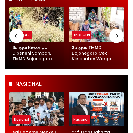
TNI/POLRI
TNI/POLRI
Sungai Kesongo
Satgas TMMD
,
Dipenuhi Sampah,
Bojonegoro Cek
TMMD Bojonegoro
Kesehatan Warga
Turun Tangan
dari Rumah ke Rumah
NASIONAL
Nasional
Nasional
Usai Bertemu Menkeu,
Tarif TransJakarta