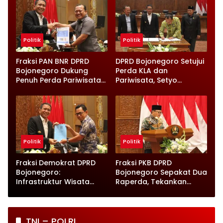
Politik
Politik
Fraksi PAN BNR DPRD
DPRD Bojonegoro Setujui
Bojonegoro Dukung
Perda KLA dan
Penuh Perda Pariwisata
Pariwisata, Setyo
dan Kabupaten Layak
Wahono Langsung Beri
Anak
Instruksi
Politik
Politik
Fraksi Demokrat DPRD
Fraksi PKB DPRD
Bojonegoro:
Bojonegoro Sepakat Dua
Infrastruktur Wisata
Raperda, Tekankan
hingga UMKM Harus Jadi
Perlindungan Anak
Prioritas
TNI – POLRI