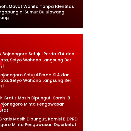
oh, Mayat Wanita Tanpa Identitas
ngapung di Sumur Bululawang
lang
k
ojonegoro Setujui Perda KLA dan
sata, Setyo Wahono Langsung Beri
si
k
 Gratis Masih Dipungut, Komisi B DPRD
goro Minta Pengawasan Diperketat