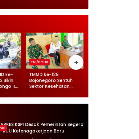
TNI/POLRI
TNI/POLRI
MD ke-
TMMD ke-129
TMMD 129 Bojonegor
 Bikin
Bojonegoro Sentuh
Kebut Drainase, Jala
ongo II
Sektor Kesehatan,
Desa Kesongo Makin
Balita dan Ibu Hamil
Tangguh
Terima Makanan
Bergizi
nal