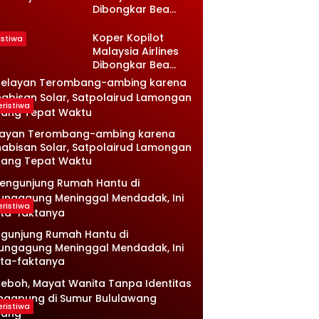
Dibongkar Bea
sambi
Cukai, Isinya Bikin
ongan, Ini
Petugas Terkejut
nologinya
Koper Kopilot
istiwa
Malaysia Airlines
Dibongkar Bea
Cukai, Isinya Bikin
Petugas Terkejut
eristiwa
layan Terombang-ambing karena
abisan Solar, Satpolairud Lamongan
tang Tepat Waktu
eristiwa
gunjung Rumah Hantu di
ungagung Meninggal Mendadak, Ini
ta-faktanya
eristiwa