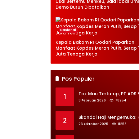
Usai Bertemu Menkeu, Said Iqbal U
Demo Buruh Dibatalkan
Nasional
Kepala Bakom RI Qodari Paparkan
Manfaat Kopdes Merah Putih, Serap 1
Juta Tenaga Kerja
Pos Populer
Tak Mau Tertutup, PT ADS 
1
3 Februari 2026
78954
Skandal Haji Mengemuka:
2
23 Oktober 2025
11253