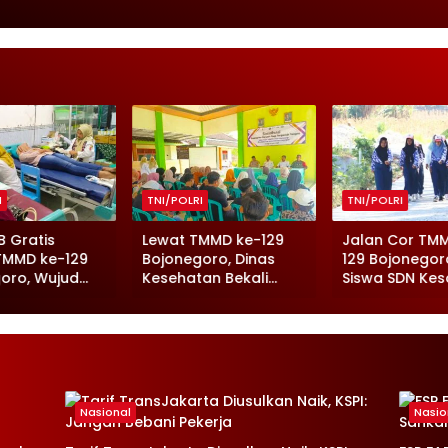
I
TNI/POLRI
TNI/POLRI
B Gratis
Lewat TMMD ke-129
Jalan Cor TM
TMMD ke-129
Bojonegoro, Dinas
129 Bojonegoro
oro, Wujud
Kesehatan Bekali
Siswa SDN Kes
epedulian
Penjamah Pangan
Latihan Makin
esehatan
Ciptakan Makanan
Semangat
ga
Aman
Nasional
Nasio