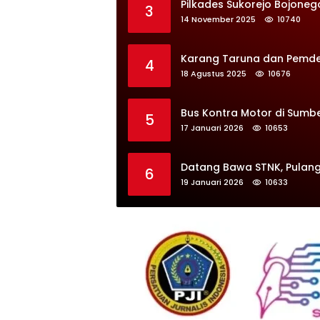
Pilkades Sukorejo Bojoneg
3
14 November 2025
10740
Karang Taruna dan Pemdes 
4
18 Agustus 2025
10676
Bus Kontra Motor di Sumb
5
17 Januari 2026
10653
Datang Bawa STNK, Pulang
6
19 Januari 2026
10633