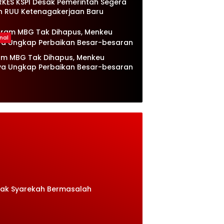
RKES KSPI Desak Pemerintah Segera
n RUU Ketenagakerjaan Baru
nal
am MBG Tak Dihapus, Menkeu
ya Ungkap Perbaikan Besar-besaran
rak Syarekah Bermasalah