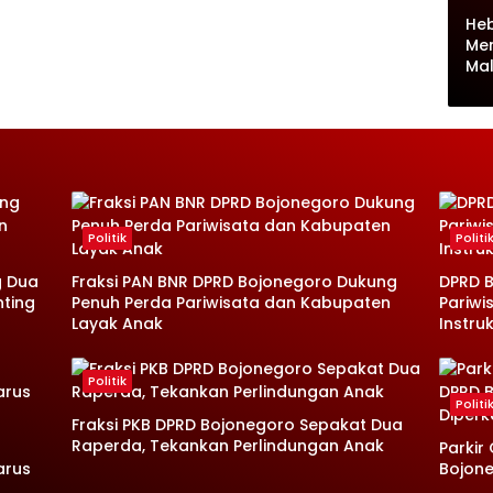
Heb
Me
Ma
Politik
Politi
g Dua
Fraksi PAN BNR DPRD Bojonegoro Dukung
DPRD B
nting
Penuh Perda Pariwisata dan Kabupaten
Pariwi
Layak Anak
Instruk
Politik
Politi
Fraksi PKB DPRD Bojonegoro Sepakat Dua
Raperda, Tekankan Perlindungan Anak
Parkir
arus
Bojone