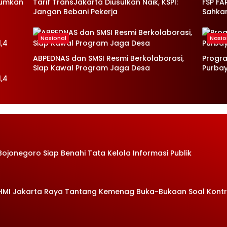
mumkan
Tarif TransJakarta Diusulkan Naik, KSPI:
FSP FA
Jangan Bebani Pekerja
Sahka
Nasional
Nasio
ABPEDNAS dan SMSI Resmi Berkolaborasi,
Progr
Siap Kawal Program Jaga Desa
Purba
,4
Bojonegoro Siap Benahi Tata Kelola Informasi Publik
 HMI Jakarta Raya Tantang Kemenag Buka-Bukaan Soal Kont