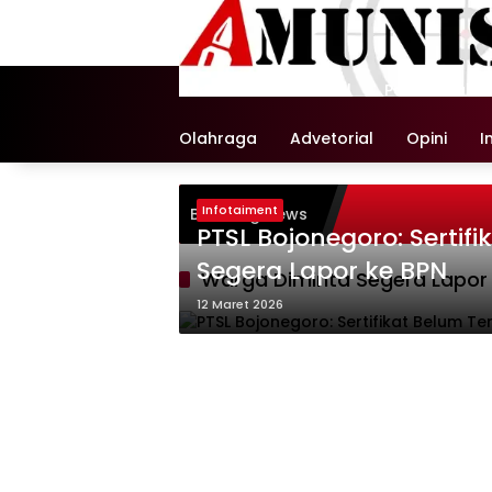
Langsung
ke
konten
Beranda
Nasional
Pemerintaha
Olahraga
Advetorial
Opini
I
Infotaiment
Breaking News
PTSL Bojonegoro: Sertif
Segera Lapor ke BPN
Warga Diminta Segera Lapor
12 Maret 2026