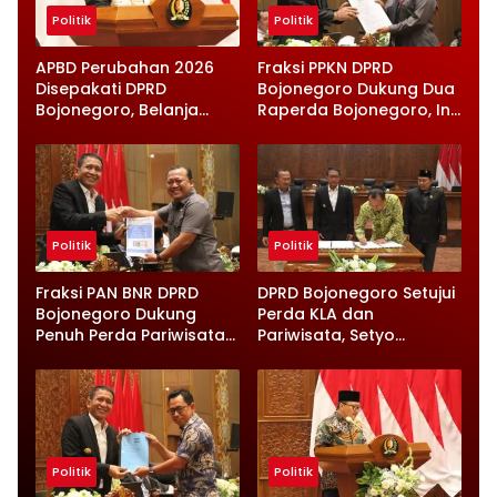
Politik
Politik
APBD Perubahan 2026
Fraksi PPKN DPRD
Disepakati DPRD
Bojonegoro Dukung Dua
Bojonegoro, Belanja
Raperda Bojonegoro, Ini
Daerah Turun Tapi
Catatan Penting yang
Infrastruktur Diperkuat
Disampaikan
Politik
Politik
Fraksi PAN BNR DPRD
DPRD Bojonegoro Setujui
Bojonegoro Dukung
Perda KLA dan
Penuh Perda Pariwisata
Pariwisata, Setyo
dan Kabupaten Layak
Wahono Langsung Beri
Anak
Instruksi
Politik
Politik