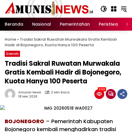
Langsung
ke
konten
Beranda
Nasional
Pemerintahan
Peristiwa
In
Home
»
Tradisi Sakral Ruwatan Murwakala Gratis Kembali
Hadir di Bojonegoro, Kuota Hanya 100 Peserta
Daerah
Tradisi Sakral Ruwatan Murwakala
Gratis Kembali Hadir di Bojonegoro,
Kuota Hanya 100 Peserta
8223
Amunisi News
2 Min Baca
18 Mei 2026
BOJONEGORO
– Pemerintah Kabupaten
Bojonegoro kembali menghadirkan tradisi