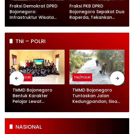
Fraksi Demokrat DPRD
Fraksi PKB DPRD
Bojonegoro:
Bojonegoro Sepakat Dua
Infrastruktur Wisata
Raperda, Tekankan
hingga UMKM Harus Jadi
Perlindungan Anak
Prioritas
TNI – POLRI
TNI/POLRI
TNI/POLRI
TMMD Bojonegoro
TMMD Bojonegoro
Bentuk Karakter
Tuntaskan Jalan
Pelajar Lewat
Kedungpandan, Sisa
Wawasan
Material Dibersihkan
Kebangsaan
NASIONAL