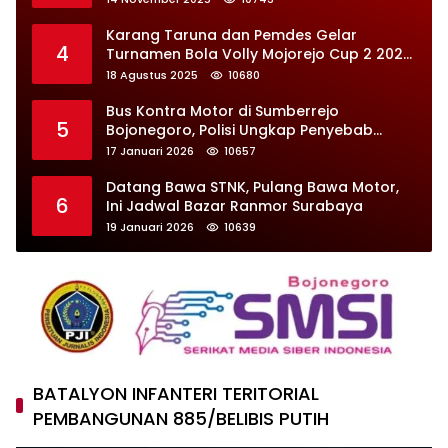
Karang Taruna dan Pemdes Gelar
4
Turnamen Bola Volly Mojorejo Cup 2 2025,
Diikuti 28 Tim
18 Agustus 2025
10680
Bus Kontra Motor di Sumberrejo
5
Bojonegoro, Polisi Ungkap Penyebab
Kecelakaan
17 Januari 2026
10657
Datang Bawa STNK, Pulang Bawa Motor,
6
Ini Jadwal Bazar Ranmor Surabaya
19 Januari 2026
10639
BATALYON INFANTERI TERITORIAL
PEMBANGUNAN 885/BELIBIS PUTIH