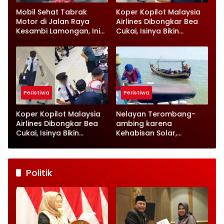
Mobil Sehat Tabrak
Koper Kopilot Malaysia
Motor di Jalan Raya
Airlines Dibongkar Bea
Kesambi Lamongan, Ini
Cukai, Isinya Bikin
Kronologinya
Petugas Terkejut
Peristiwa
Peristiwa
Koper Kopilot Malaysia
Nelayan Terombang-
Airlines Dibongkar Bea
ambing karena
Cukai, Isinya Bikin
Kehabisan Solar,
Petugas Terkejut
Satpolairud Lamongan
Datang Tepat Waktu
Politik