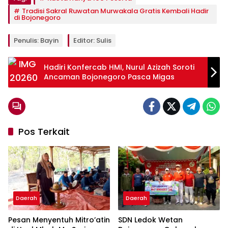
Tradisi Sakral Ruwatan Murwakala Gratis Kembali Hadir
di Bojonegoro
Penulis: Bayin
Editor: Sulis
Hadiri Konfercab HMI, Nurul Azizah Soroti
Ancaman Bojonegoro Pasca Migas
Pos Terkait
Daerah
Daerah
Pesan Menyentuh Mitro’atin
SDN Ledok Wetan