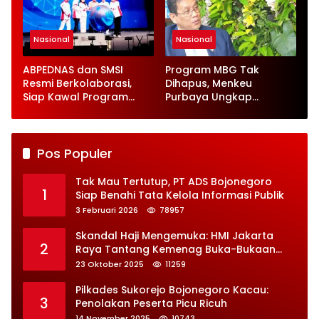
Nasional
Nasional
ABPEDNAS dan SMSI
Program MBG Tak
Resmi Berkolaborasi,
Dihapus, Menkeu
Siap Kawal Program
Purbaya Ungkap
Jaga Desa
Perbaikan Besar-
besaran
Pos Populer
Tak Mau Tertutup, PT ADS Bojonegoro
1
Siap Benahi Tata Kelola Informasi Publik
3 Februari 2026
78957
Skandal Haji Mengemuka: HMI Jakarta
2
Raya Tantang Kemenag Buka-Bukaan
Soal Kontrak Syarekah Bermasalah
23 Oktober 2025
11259
Pilkades Sukorejo Bojonegoro Kacau:
3
Penolakan Peserta Picu Ricuh
14 November 2025
10743