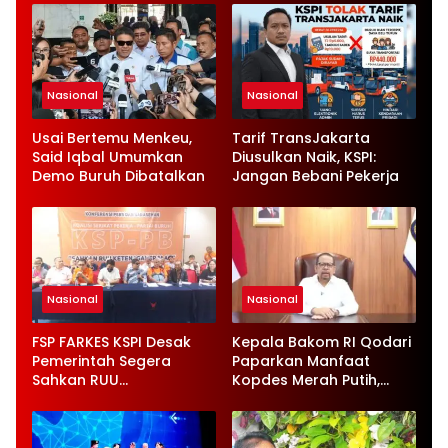
Nasional
Nasional
Usai Bertemu Menkeu,
Tarif TransJakarta
Said Iqbal Umumkan
Diusulkan Naik, KSPI:
Demo Buruh Dibatalkan
Jangan Bebani Pekerja
Nasional
Nasional
FSP FARKES KSPI Desak
Kepala Bakom RI Qodari
Pemerintah Segera
Paparkan Manfaat
Sahkan RUU
Kopdes Merah Putih,
Ketenagakerjaan Baru
Serap 1,4 Juta Tenaga
Kerja