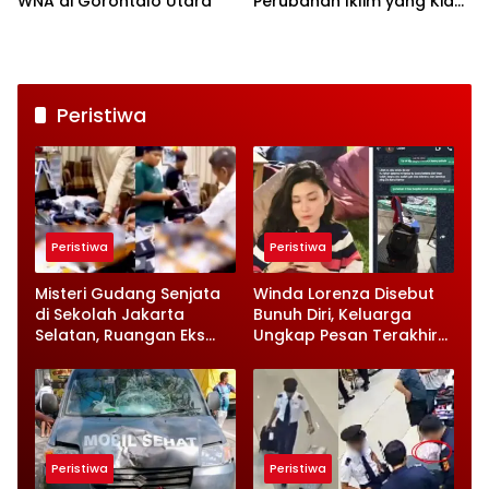
WNA di Gorontalo Utara
Perubahan Iklim yang Kian
Nyata
Peristiwa
Peristiwa
Peristiwa
Misteri Gudang Senjata
Winda Lorenza Disebut
di Sekolah Jakarta
Bunuh Diri, Keluarga
Selatan, Ruangan Eks
Ungkap Pesan Terakhir
Ketua Yayasan Jadi
dan Rencana Jual
Sorotan
Rumah
Peristiwa
Peristiwa