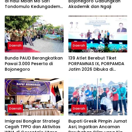
di Haul Mbah Mo Sari
Bojonegoro Gabungkan
Tondomulo Kedungadem
Akademik dan Ngaji
Bojonegoro: Jangan Lupa
Bekal Akhirat
Daerah
Daerah
Bunda PAUD Berangkatkan
139 Atlet Berebut Tiket
Pawai 3.000 Peserta di
PORPAMNAS IX, PORPAMDA
Bojonegoro
Jatim 2026 Dibuka di
Bojonegoro
Daerah
Daerah
Imigrasi Bongkar Strategi
Bupati Gresik Pimpin Jumat
Cegah TPPO dan Aktivitas
Asri, Ingatkan Ancaman