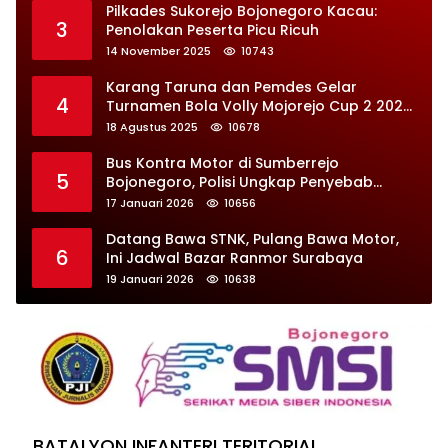
Pilkades Sukorejo Bojonegoro Kacau:
3
Penolakan Peserta Picu Ricuh
14 November 2025
10743
Karang Taruna dan Pemdes Gelar
4
Turnamen Bola Volly Mojorejo Cup 2 2025,
Diikuti 28 Tim
18 Agustus 2025
10678
Bus Kontra Motor di Sumberrejo
5
Bojonegoro, Polisi Ungkap Penyebab
Kecelakaan
17 Januari 2026
10656
Datang Bawa STNK, Pulang Bawa Motor,
6
Ini Jadwal Bazar Ranmor Surabaya
19 Januari 2026
10638
BATALYON INFANTERI TERITORIAL