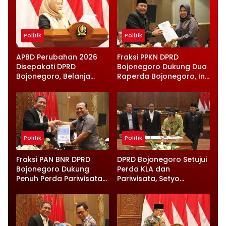
Politik
Politik
APBD Perubahan 2026
Fraksi PPKN DPRD
Disepakati DPRD
Bojonegoro Dukung Dua
Bojonegoro, Belanja
Raperda Bojonegoro, Ini
Daerah Turun Tapi
Catatan Penting yang
Infrastruktur Diperkuat
Disampaikan
Politik
Politik
Fraksi PAN BNR DPRD
DPRD Bojonegoro Setujui
Bojonegoro Dukung
Perda KLA dan
Penuh Perda Pariwisata
Pariwisata, Setyo
dan Kabupaten Layak
Wahono Langsung Beri
Anak
Instruksi