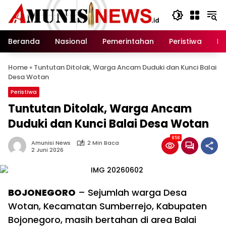
Langsung
ke
konten
Beranda
Nasional
Pemerintahan
Peristiwa
In
Home
»
Tuntutan Ditolak, Warga Ancam Duduki dan Kunci Balai
Desa Wotan
Peristiwa
Tuntutan Ditolak, Warga Ancam
Duduki dan Kunci Balai Desa Wotan
858
Amunisi News
2 Min Baca
2 Juni 2026
BOJONEGORO
– Sejumlah warga Desa
Wotan, Kecamatan Sumberrejo, Kabupaten
Bojonegoro, masih bertahan di area Balai