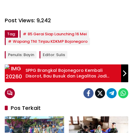
Post Views:
9,242
Tag:
85 Gerai Siap Launching 16 Mei
Wapang TNI Tinjau KDKMP Bojonegoro
Penulis: Bayin
Editor: Sulis
SPPG Brangkal Bojonegoro Kembali
Disorot, Bau Busuk dan Legalitas Jadi
Sorotan Warga
Pos Terkait