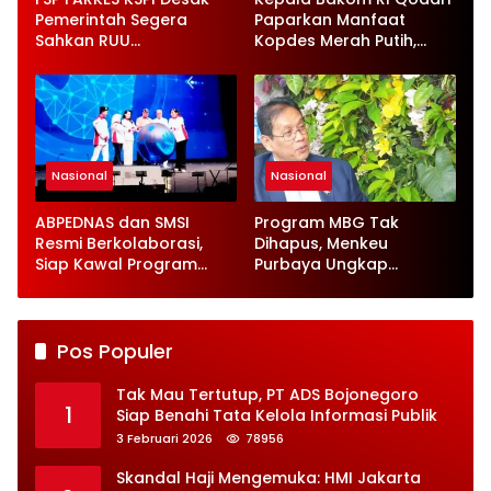
Pemerintah Segera
Paparkan Manfaat
Sahkan RUU
Kopdes Merah Putih,
Ketenagakerjaan Baru
Serap 1,4 Juta Tenaga
Kerja
Nasional
Nasional
ABPEDNAS dan SMSI
Program MBG Tak
Resmi Berkolaborasi,
Dihapus, Menkeu
Siap Kawal Program
Purbaya Ungkap
Jaga Desa
Perbaikan Besar-
besaran
Pos Populer
Tak Mau Tertutup, PT ADS Bojonegoro
1
Siap Benahi Tata Kelola Informasi Publik
3 Februari 2026
78956
Skandal Haji Mengemuka: HMI Jakarta