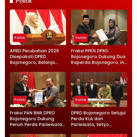
Politik
Politik
Politik
APBD Perubahan 2026
Fraksi PPKN DPRD
Disepakati DPRD
Bojonegoro Dukung Dua
Bojonegoro, Belanja
Raperda Bojonegoro, Ini
Daerah Turun Tapi
Catatan Penting yang
Infrastruktur Diperkuat
Disampaikan
Politik
Politik
Fraksi PAN BNR DPRD
DPRD Bojonegoro Setujui
Bojonegoro Dukung
Perda KLA dan
Penuh Perda Pariwisata
Pariwisata, Setyo
dan Kabupaten Layak
Wahono Langsung Beri
Anak
Instruksi