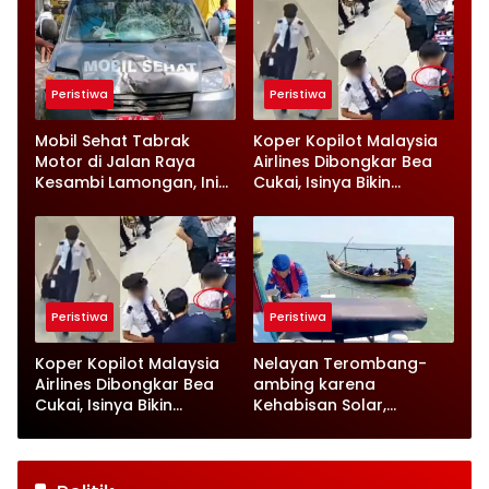
Sorotan
Rumah
Peristiwa
Peristiwa
Mobil Sehat Tabrak
Koper Kopilot Malaysia
Motor di Jalan Raya
Airlines Dibongkar Bea
Kesambi Lamongan, Ini
Cukai, Isinya Bikin
Kronologinya
Petugas Terkejut
Peristiwa
Peristiwa
Koper Kopilot Malaysia
Nelayan Terombang-
Airlines Dibongkar Bea
ambing karena
Cukai, Isinya Bikin
Kehabisan Solar,
Petugas Terkejut
Satpolairud Lamongan
Datang Tepat Waktu