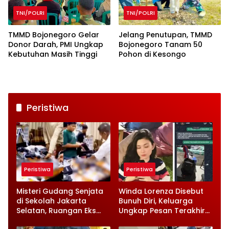
TNI/POLRI
TNI/POLRI
TMMD Bojonegoro Gelar
Jelang Penutupan, TMMD
Donor Darah, PMI Ungkap
Bojonegoro Tanam 50
Kebutuhan Masih Tinggi
Pohon di Kesongo
Peristiwa
Peristiwa
Peristiwa
Misteri Gudang Senjata
Winda Lorenza Disebut
di Sekolah Jakarta
Bunuh Diri, Keluarga
Selatan, Ruangan Eks
Ungkap Pesan Terakhir
Ketua Yayasan Jadi
dan Rencana Jual