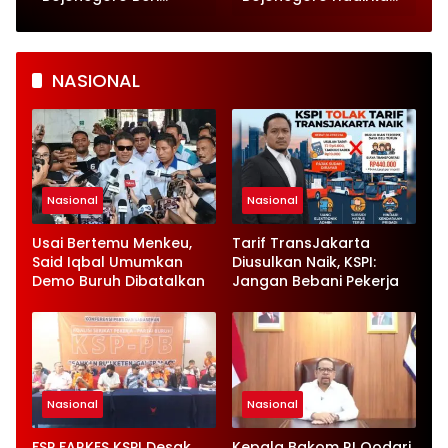
Pelayanan Kesehatan
Momen Humanis
untuk Ratusan Ternak
Prajurit Anyam Tikar
NASIONAL
Nasional
Nasional
Usai Bertemu Menkeu,
Tarif TransJakarta
Said Iqbal Umumkan
Diusulkan Naik, KSPI:
Demo Buruh Dibatalkan
Jangan Bebani Pekerja
Nasional
Nasional
FSP FARKES KSPI Desak
Kepala Bakom RI Qodari