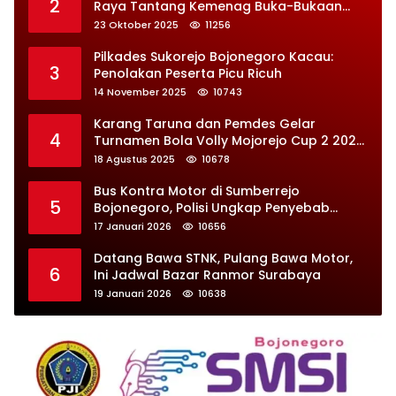
2
Raya Tantang Kemenag Buka-Bukaan
Soal Kontrak Syarekah Bermasalah
23 Oktober 2025
11256
Pilkades Sukorejo Bojonegoro Kacau:
3
Penolakan Peserta Picu Ricuh
14 November 2025
10743
Karang Taruna dan Pemdes Gelar
4
Turnamen Bola Volly Mojorejo Cup 2 2025,
Diikuti 28 Tim
18 Agustus 2025
10678
Bus Kontra Motor di Sumberrejo
5
Bojonegoro, Polisi Ungkap Penyebab
Kecelakaan
17 Januari 2026
10656
Datang Bawa STNK, Pulang Bawa Motor,
6
Ini Jadwal Bazar Ranmor Surabaya
19 Januari 2026
10638