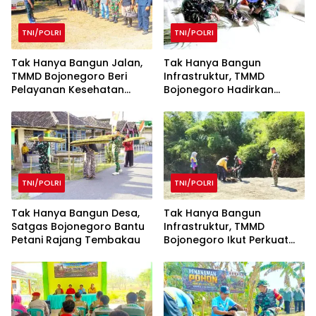
TNI/POLRI
TNI/POLRI
Tak Hanya Bangun Jalan,
Tak Hanya Bangun
TMMD Bojonegoro Beri
Infrastruktur, TMMD
Pelayanan Kesehatan
Bojonegoro Hadirkan
untuk Ratusan Ternak
Momen Humanis Prajurit
Anyam Tikar
TNI/POLRI
TNI/POLRI
Tak Hanya Bangun Desa,
Tak Hanya Bangun
Satgas Bojonegoro Bantu
Infrastruktur, TMMD
Petani Rajang Tembakau
Bojonegoro Ikut Perkuat
Tanggul Sungai Lewat
Penghijauan