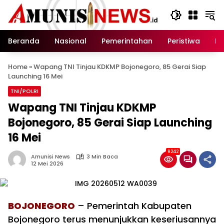
Langsung
ke
konten
Beranda
Nasional
Pemerintahan
Peristiwa
In
Home
»
Wapang TNI Tinjau KDKMP Bojonegoro, 85 Gerai Siap
Launching 16 Mei
TNI/POLRI
Wapang TNI Tinjau KDKMP
Bojonegoro, 85 Gerai Siap Launching
16 Mei
9242
Amunisi News
3 Min Baca
12 Mei 2026
BOJONEGORO
– Pemerintah Kabupaten
Bojonegoro terus menunjukkan keseriusannya