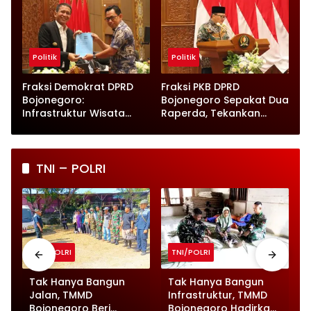
Politik
Politik
Fraksi Demokrat DPRD
Fraksi PKB DPRD
Bojonegoro:
Bojonegoro Sepakat Dua
Infrastruktur Wisata
Raperda, Tekankan
hingga UMKM Harus Jadi
Perlindungan Anak
Prioritas
TNI – POLRI
TNI/POLRI
TNI/POLRI
Tak Hanya Bangun
Tak Hanya Bangun
Jalan, TMMD
Infrastruktur, TMMD
Bojonegoro Beri
Bojonegoro Hadirkan