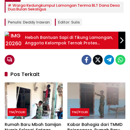
Warga Kedungkumpul Lamongan Terima BLT Dana Desa
Dua Bulan Sekaligus
Penulis: Deddy Irawan
Editor: Sulis
Heboh Bantuan Sapi di Tikung Lamongan,
Anggota Kelompok Ternak Protes
Pembagian
Pos Terkait
TNI/POLRI
TNI/POLRI
Rumah Baru Mbah Samijan
Kabar Bahagia dari TMMD
Nyaris Selesai, Satgas
Bojonegoro, Rumah Baru