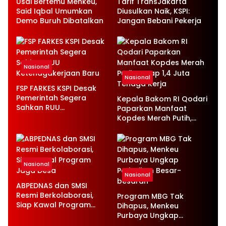
Usai Bertemu Menkeu,
Tarif TransJakarta
Said Iqbal Umumkan
Diusulkan Naik, KSPI:
Demo Buruh Dibatalkan
Jangan Bebani Pekerja
Nasional
Nasional
FSP FARKES KSPI Desak
Pemerintah Segera
Kepala Bakom RI Qodari
Sahkan RUU
Paparkan Manfaat
Ketenagakerjaan Baru
Kopdes Merah Putih,
Serap 1,4 Juta Tenaga
Kerja
Nasional
Nasional
ABPEDNAS dan SMSI
Resmi Berkolaborasi,
Program MBG Tak
Siap Kawal Program
Dihapus, Menkeu
Jaga Desa
Purbaya Ungkap
Perbaikan Besar-