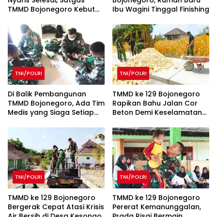
TMMD Bojonegoro Kebut
Ibu Wagini Tinggal Finishing
Finishing
TNI/POLRI
TNI/POLRI
Di Balik Pembangunan
TMMD ke 129 Bojonegoro
TMMD Bojonegoro, Ada Tim
Rapikan Bahu Jalan Cor
Medis yang Siaga Setiap
Beton Demi Keselamatan
Hari
Warga
TNI/POLRI
TNI/POLRI
TMMD ke 129 Bojonegoro
TMMD ke 129 Bojonegoro
Bergerak Cepat Atasi Krisis
Pererat Kemanunggalan,
Air Bersih di Desa Kesongo
Prada Risqi Bermain