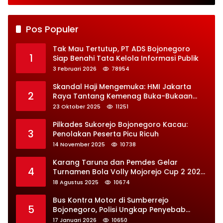
besaran
Pos Populer
Tak Mau Tertutup, PT ADS Bojonegoro
1
Siap Benahi Tata Kelola Informasi Publik
3 Februari 2026
78954
Skandal Haji Mengemuka: HMI Jakarta
2
Raya Tantang Kemenag Buka-Bukaan
Soal Kontrak Syarekah Bermasalah
23 Oktober 2025
11251
Pilkades Sukorejo Bojonegoro Kacau:
3
Penolakan Peserta Picu Ricuh
14 November 2025
10738
Karang Taruna dan Pemdes Gelar
4
Turnamen Bola Volly Mojorejo Cup 2 2025,
Diikuti 28 Tim
18 Agustus 2025
10674
Bus Kontra Motor di Sumberrejo
5
Bojonegoro, Polisi Ungkap Penyebab
Kecelakaan
17 Januari 2026
10650