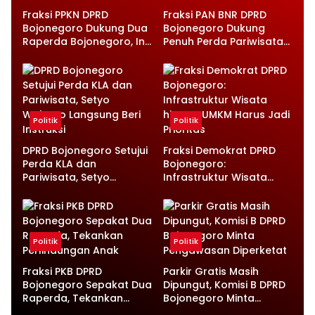
Fraksi PPKN DPRD
Fraksi PAN BNR DPRD
Bojonegoro Dukung Dua
Bojonegoro Dukung
Raperda Bojonegoro, Ini
Penuh Perda Pariwisata
Catatan Penting yang
dan Kabupaten Layak
Disampaikan
Anak
Politik
Politik
DPRD Bojonegoro Setujui
Fraksi Demokrat DPRD
Perda KLA dan
Bojonegoro:
Pariwisata, Setyo
Infrastruktur Wisata
Wahono Langsung Beri
hingga UMKM Harus Jadi
Instruksi
Prioritas
Politik
Politik
Fraksi PKB DPRD
Parkir Gratis Masih
Bojonegoro Sepakat Dua
Dipungut, Komisi B DPRD
Raperda, Tekankan
Bojonegoro Minta
Perlindungan Anak
Pengawasan Diperketat