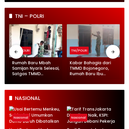
TNI – POLRI
TNI/POLRI
TNI/POLRI
Rumah Baru Mbah
Kabar Bahagia dari
Samijan Nyaris Selesai,
TMMD Bojonegoro,
Satgas TMMD
Rumah Baru Ibu
Bojonegoro Kebut
Wagini Tinggal
Finishing
Finishing
NASIONAL
Nasional
Nasional