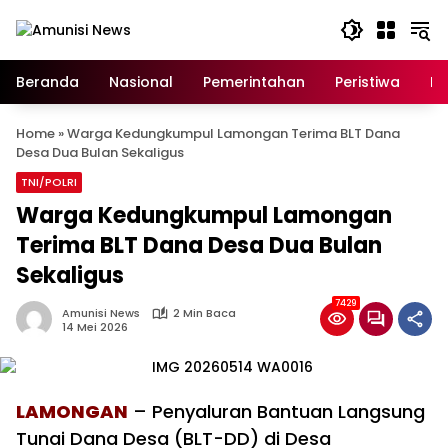
Langsung
ke
konten
Beranda
Nasional
Pemerintahan
Peristiwa
In
Home
»
Warga Kedungkumpul Lamongan Terima BLT Dana
Desa Dua Bulan Sekaligus
TNI/POLRI
Warga Kedungkumpul Lamongan
Terima BLT Dana Desa Dua Bulan
Sekaligus
7429
Amunisi News
2 Min Baca
14 Mei 2026
LAMONGAN
– Penyaluran Bantuan Langsung
Tunai Dana Desa (BLT-DD) di Desa