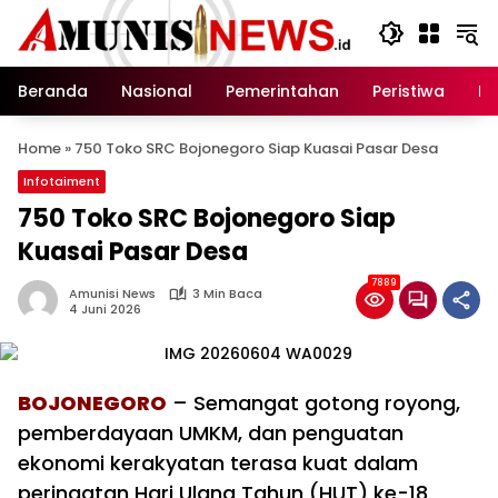
Langsung
ke
konten
Beranda
Nasional
Pemerintahan
Peristiwa
In
Home
»
750 Toko SRC Bojonegoro Siap Kuasai Pasar Desa
Infotaiment
750 Toko SRC Bojonegoro Siap
Kuasai Pasar Desa
7889
Amunisi News
3 Min Baca
4 Juni 2026
BOJONEGORO
– Semangat gotong royong,
pemberdayaan UMKM, dan penguatan
ekonomi kerakyatan terasa kuat dalam
peringatan Hari Ulang Tahun (HUT) ke-18