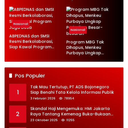
Serap 1,4 Juta Tenaga
Kerja
Nasional
Nasional
ABPEDNAS dan SMSI
Resmi Berkolaborasi,
Program MBG Tak
Siap Kawal Program
Dihapus, Menkeu
Jaga Desa
Purbaya Ungkap
Perbaikan Besar-
besaran
Pos Populer
Tak Mau Tertutup, PT ADS Bojonegoro
1
Siap Benahi Tata Kelola Informasi Publik
3 Februari 2026
78954
Skandal Haji Mengemuka: HMI Jakarta
2
Raya Tantang Kemenag Buka-Bukaan
Soal Kontrak Syarekah Bermasalah
23 Oktober 2025
11255