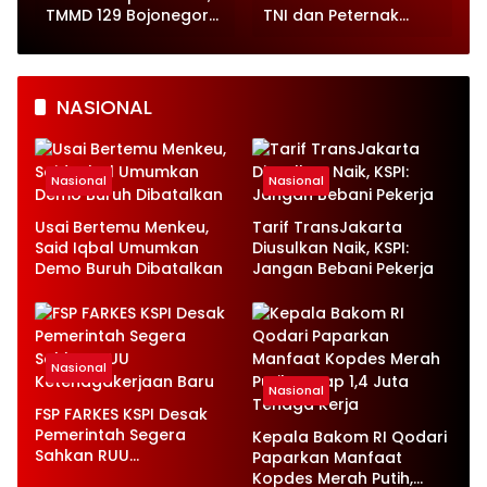
,
TMMD 129 Bojonegoro
TNI dan Peternak
Tunjukkan Progres
Kambing di Kesongo
Pesat
NASIONAL
Nasional
Nasional
Usai Bertemu Menkeu,
Tarif TransJakarta
Said Iqbal Umumkan
Diusulkan Naik, KSPI:
Demo Buruh Dibatalkan
Jangan Bebani Pekerja
Nasional
Nasional
FSP FARKES KSPI Desak
Pemerintah Segera
Kepala Bakom RI Qodari
Sahkan RUU
Paparkan Manfaat
Ketenagakerjaan Baru
Kopdes Merah Putih,