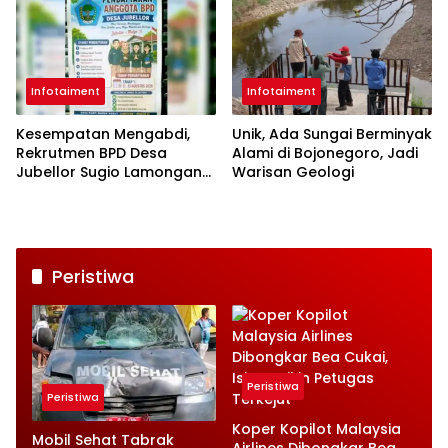
Infotaiment
Infotaiment
Kesempatan Mengabdi,
Unik, Ada Sungai Berminyak
Rekrutmen BPD Desa
Alami di Bojonegoro, Jadi
Jubellor Sugio Lamongan
Warisan Geologi
Dibuka Mulai Hari Ini
Peristiwa
Peristiwa
Peristiwa
Koper Kopilot Malaysia
Mobil Sehat Tabrak