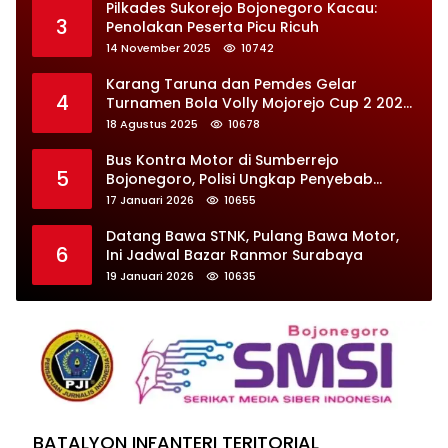
Pilkades Sukorejo Bojonegoro Kacau:
3
Penolakan Peserta Picu Ricuh
14 November 2025
10742
Karang Taruna dan Pemdes Gelar
4
Turnamen Bola Volly Mojorejo Cup 2 2025,
Diikuti 28 Tim
18 Agustus 2025
10678
Bus Kontra Motor di Sumberrejo
5
Bojonegoro, Polisi Ungkap Penyebab
Kecelakaan
17 Januari 2026
10655
Datang Bawa STNK, Pulang Bawa Motor,
6
Ini Jadwal Bazar Ranmor Surabaya
19 Januari 2026
10635
BATALYON INFANTERI TERITORIAL