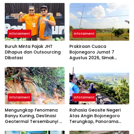
Infotaiment
Infotaiment
Buruh Minta Pajak JHT
Prakiraan Cuaca
Dihapus dan Outsourcing
Bojonegoro Jumat 7
Dibatasi
Agustus 2026, Simak
Kondisi Terbarunya
Infotaiment
Infotaiment
Mengungkap Fenomena
Rahasia Geosite Negeri
Banyu Kuning, Destinasi
Atas Angin Bojonegoro
Geotermal Tersembunyi di
Terungkap, Panorama
Bojonegoro
Cantik dengan Sejarah
Bumi