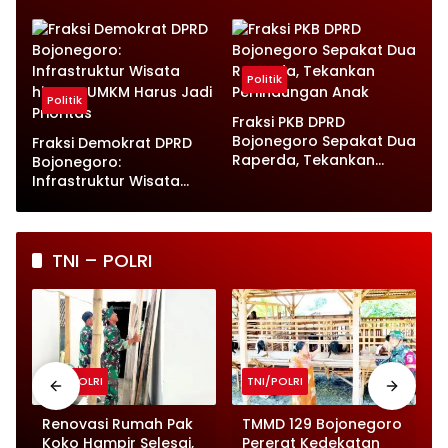
dan Kabupaten Layak
Wahono Langsung Beri
Anak
Instruksi
Politik
Politik
Fraksi PKB DPRD
Bojonegoro Sepakat Dua
Fraksi Demokrat DPRD
Raperda, Tekankan
Bojonegoro:
Perlindungan Anak
Infrastruktur Wisata
hingga UMKM Harus Jadi
Prioritas
TNI – POLRI
TNI/POLRI
TNI/POLRI
o
Renovasi Rumah Pak
TMMD 129 Bojonegoro
Koko Hampir Selesai,
Pererat Kedekatan