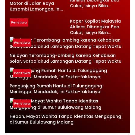
Airlines Dibongkar Bea
Motor di Jalan Raya
Cukai, Isinya Bikin
Kesambi Lamongan, Ini
Petugas Terkejut
Kronologinya
Koper Kopilot Malaysia
Peristiwa
Airlines Dibongkar Bea
Cukai, Isinya Bikin
Petugas Terkejut
Peristiwa
Nelayan Terombang-ambing karena Kehabisan
Solar, Satpolairud Lamongan Datang Tepat Waktu
Peristiwa
Pengunjung Rumah Hantu di Tulungagung
Meninggal Mendadak, Ini Fakta-faktanya
Peristiwa
Heboh, Mayat Wanita Tanpa Identitas Mengapung
di Sumur Bululawang Malang