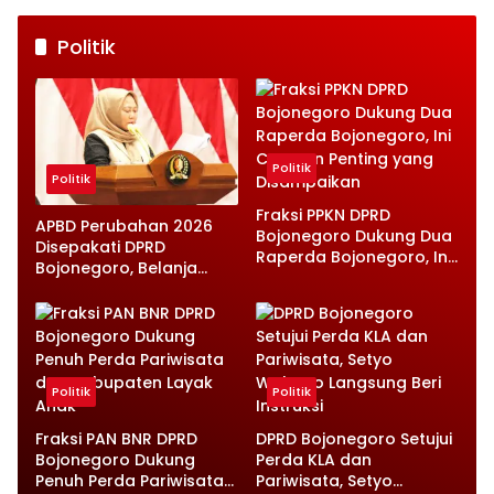
Politik
Politik
Politik
Fraksi PPKN DPRD
APBD Perubahan 2026
Bojonegoro Dukung Dua
Disepakati DPRD
Raperda Bojonegoro, Ini
Bojonegoro, Belanja
Catatan Penting yang
Daerah Turun Tapi
Disampaikan
Infrastruktur Diperkuat
Politik
Politik
Fraksi PAN BNR DPRD
DPRD Bojonegoro Setujui
Bojonegoro Dukung
Perda KLA dan
Penuh Perda Pariwisata
Pariwisata, Setyo