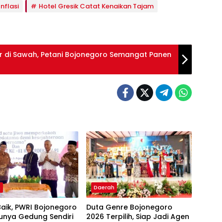
nflasi
Hotel Gresik Catat Kenaikan Tajam
adir di Sawah, Petani Bojonegoro Semangat Panen
h
Daerah
aik, PWRI Bojonegoro
Duta Genre Bojonegoro
unya Gedung Sendiri
2026 Terpilih, Siap Jadi Agen