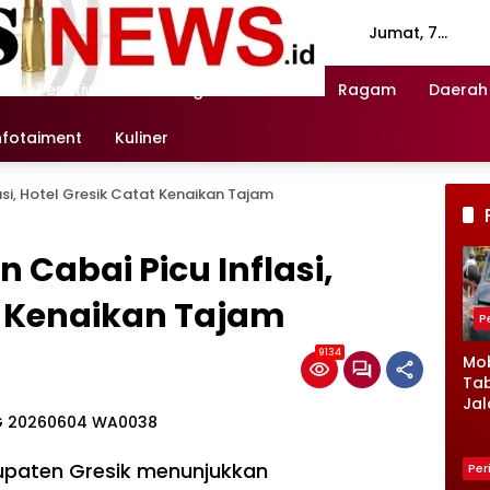
Jumat, 7
Agustus 2026
n
Peristiwa
Investigasi
Politik
Ragam
Daerah
nfotaiment
Kuliner
si, Hotel Gresik Catat Kenaikan Tajam
Cabai Picu Inflasi,
t Kenaikan Tajam
P
9134
Mob
Tab
Jal
Ke
Lam
Kro
upaten Gresik menunjukkan
Per