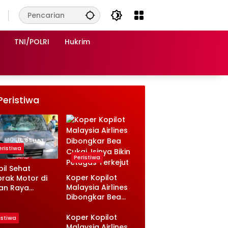
TNI/POLRI
Hukrim
Peristiwa
eristiwa
Peristiwa
il Sehat
Koper Kopilot
rak Motor di
Malaysia Airlines
an Raya
Dibongkar Bea
sambi
Cukai, Isinya Bikin
ongan, Ini
Petugas Terkejut
nologinya
Koper Kopilot
istiwa
Malaysia Airlines