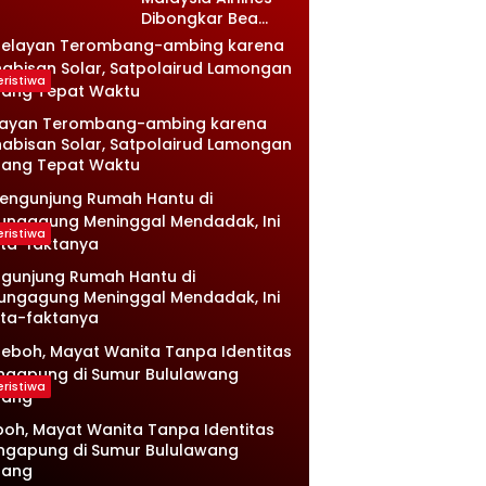
Dibongkar Bea
Cukai, Isinya Bikin
Petugas Terkejut
eristiwa
layan Terombang-ambing karena
abisan Solar, Satpolairud Lamongan
tang Tepat Waktu
eristiwa
gunjung Rumah Hantu di
ungagung Meninggal Mendadak, Ini
ta-faktanya
eristiwa
oh, Mayat Wanita Tanpa Identitas
ngapung di Sumur Bululawang
lang