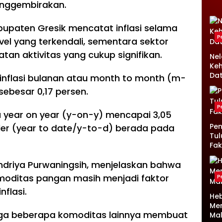
nggembirakan.
bupaten Gresik mencatat inflasi selama
P
el yang terkendali, sementara sektor
an aktivitas yang cukup signifikan.
Ne
Keh
Da
 inflasi bulanan atau month to month (m-
ebesar 0,17 persen.
P
u year on year (y-on-y) mencapai 3,05
Pen
nder (year to date/y-to-d) berada pada
Tul
Fak
Indriya Purwaningsih, menjelaskan bahwa
moditas pangan masih menjadi faktor
P
flasi.
Heb
Me
ga beberapa komoditas lainnya membuat
Ma