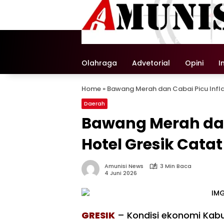
Langsung
ke
konten
Beranda
Nasional
Pemerintaha
Olahraga
Advetorial
Opini
I
Home
»
Bawang Merah dan Cabai Picu Infla
Daerah
Bawang Merah dan 
Hotel Gresik Cata
Amunisi News
3 Min Baca
4 Juni 2026
GRESIK
– Kondisi ekonomi Kab