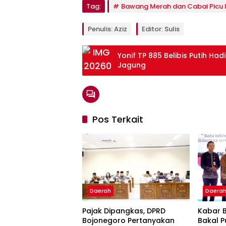
Tag:
Bawang Merah dan Cabai Picu I
Penulis: Aziz
Editor: Sulis
Yonif TP 885 Belibis Putih H
Jagung
Pos Terkait
Daerah
Daera
Pajak Dipangkas, DPRD
Kabar B
Bojonegoro Pertanyakan
Bakal P