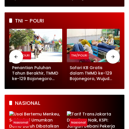
Perlindungan Anak
Pengawasan Diperketat
TNI – POLRI
TNI/POLRI
TNI/POLRI
o
Penantian Puluhan
Safari KB Gratis
n
Tahun Berakhir, TMMD
dalam TMMD ke-129
ke-129 Bojonegoro
Bojonegoro, Wujud
Wujudkan Jalan Beton
Nyata Kepedulian
di Kesongo
pada Kesehatan
Keluarga
NASIONAL
Nasional
Nasional