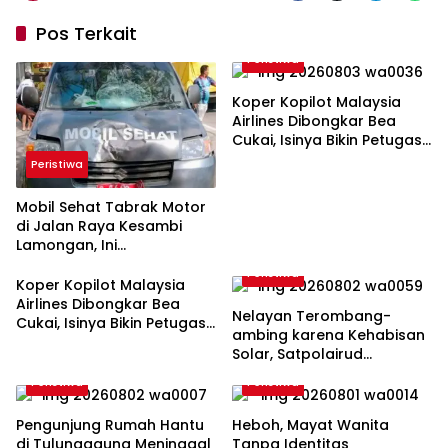
Pos Terkait
Peristiwa
Koper Kopilot Malaysia
Airlines Dibongkar Bea
Cukai, Isinya Bikin Petugas
Terkejut
Peristiwa
Mobil Sehat Tabrak Motor
di Jalan Raya Kesambi
Lamongan, Ini
Kronologinya
Peristiwa
Koper Kopilot Malaysia
Airlines Dibongkar Bea
Nelayan Terombang-
Cukai, Isinya Bikin Petugas
ambing karena Kehabisan
Terkejut
Solar, Satpolairud
Lamongan Datang Tepat
Peristiwa
Peristiwa
Waktu
Pengunjung Rumah Hantu
Heboh, Mayat Wanita
di Tulungagung Meninggal
Tanpa Identitas