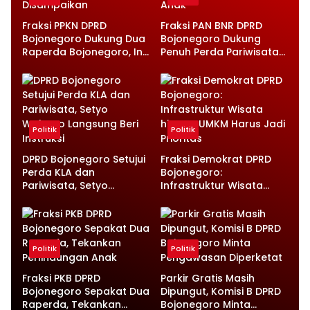
Fraksi PPKN DPRD
Fraksi PAN BNR DPRD
Bojonegoro Dukung Dua
Bojonegoro Dukung
Raperda Bojonegoro, Ini
Penuh Perda Pariwisata
Catatan Penting yang
dan Kabupaten Layak
Disampaikan
Anak
Politik
Politik
DPRD Bojonegoro Setujui
Fraksi Demokrat DPRD
Perda KLA dan
Bojonegoro:
Pariwisata, Setyo
Infrastruktur Wisata
Wahono Langsung Beri
hingga UMKM Harus Jadi
Instruksi
Prioritas
Politik
Politik
Fraksi PKB DPRD
Parkir Gratis Masih
Bojonegoro Sepakat Dua
Dipungut, Komisi B DPRD
Raperda, Tekankan
Bojonegoro Minta