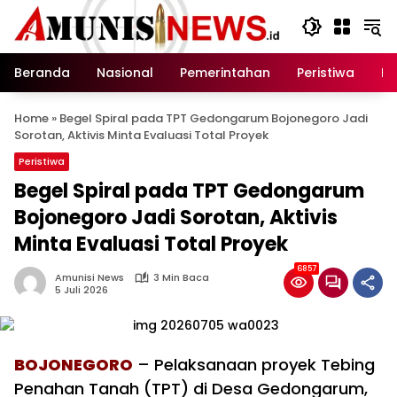
Langsung
ke
konten
Beranda
Nasional
Pemerintahan
Peristiwa
In
Home
»
Begel Spiral pada TPT Gedongarum Bojonegoro Jadi
Sorotan, Aktivis Minta Evaluasi Total Proyek
Peristiwa
Begel Spiral pada TPT Gedongarum
Bojonegoro Jadi Sorotan, Aktivis
Minta Evaluasi Total Proyek
6857
Amunisi News
3 Min Baca
5 Juli 2026
BOJONEGORO
– Pelaksanaan proyek Tebing
Penahan Tanah (TPT) di Desa Gedongarum,