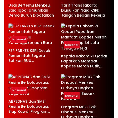
Usai Bertemu Menkeu,
Tarif TransJakarta
Said Iqbal Umumkan
Diusulkan Naik, KSPI:
Demo Buruh Dibatalkan
Jangan Bebani Pekerja
Nasional
Nasional
FSP FARKES KSPI Desak
Pemerintah Segera
Kepala Bakom RI Qodari
Sahkan RUU
Paparkan Manfaat
Ketenagakerjaan Baru
Kopdes Merah Putih,
Serap 1,4 Juta Tenaga
Kerja
Nasional
Nasional
ABPEDNAS dan SMSI
Resmi Berkolaborasi,
Program MBG Tak
Siap Kawal Program
Dihapus, Menkeu
Jaga Desa
Purbaya Ungkap