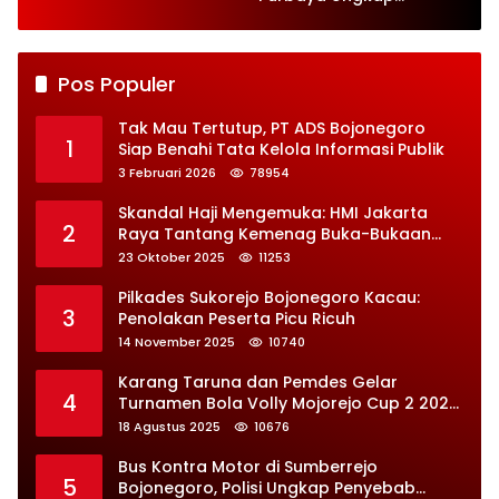
Perbaikan Besar-
besaran
Pos Populer
Tak Mau Tertutup, PT ADS Bojonegoro
1
Siap Benahi Tata Kelola Informasi Publik
3 Februari 2026
78954
Skandal Haji Mengemuka: HMI Jakarta
2
Raya Tantang Kemenag Buka-Bukaan
Soal Kontrak Syarekah Bermasalah
23 Oktober 2025
11253
Pilkades Sukorejo Bojonegoro Kacau:
3
Penolakan Peserta Picu Ricuh
14 November 2025
10740
Karang Taruna dan Pemdes Gelar
4
Turnamen Bola Volly Mojorejo Cup 2 2025,
Diikuti 28 Tim
18 Agustus 2025
10676
Bus Kontra Motor di Sumberrejo
5
Bojonegoro, Polisi Ungkap Penyebab