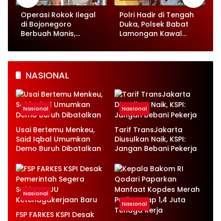
Operasi Rokok Ilegal
Polri Hadir di Tengah
di Bojonegoro
Duka, Polsek Babat
Berbuah Manis,
Lamongan Kawal
Semua Toko Bersih
Pemakaman Korban
Gunung Piramid
Bondowoso
NASIONAL
Nasional
Nasional
Usai Bertemu Menkeu,
Tarif TransJakarta
Said Iqbal Umumkan
Diusulkan Naik, KSPI:
Demo Buruh Dibatalkan
Jangan Bebani Pekerja
Nasional
Nasional
FSP FARKES KSPI Desak