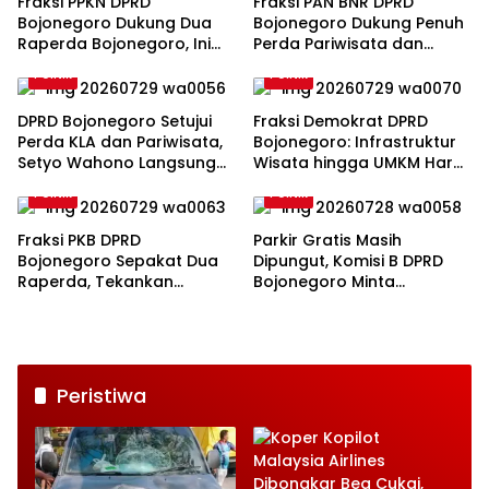
Fraksi PPKN DPRD
Fraksi PAN BNR DPRD
Bojonegoro Dukung Dua
Bojonegoro Dukung Penuh
Raperda Bojonegoro, Ini
Perda Pariwisata dan
Catatan Penting yang
Kabupaten Layak Anak
Politik
Politik
Disampaikan
DPRD Bojonegoro Setujui
Fraksi Demokrat DPRD
Perda KLA dan Pariwisata,
Bojonegoro: Infrastruktur
Setyo Wahono Langsung
Wisata hingga UMKM Harus
Beri Instruksi
Jadi Prioritas
Politik
Politik
Fraksi PKB DPRD
Parkir Gratis Masih
Bojonegoro Sepakat Dua
Dipungut, Komisi B DPRD
Raperda, Tekankan
Bojonegoro Minta
Perlindungan Anak
Pengawasan Diperketat
Peristiwa