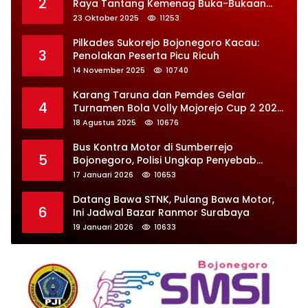
2
Raya Tantang Kemenag Buka-Bukaan
Soal Kontrak Syarekah Bermasalah
23 Oktober 2025
11253
Pilkades Sukorejo Bojonegoro Kacau:
3
Penolakan Peserta Picu Ricuh
14 November 2025
10740
Karang Taruna dan Pemdes Gelar
4
Turnamen Bola Volly Mojorejo Cup 2 2025,
Diikuti 28 Tim
18 Agustus 2025
10676
Bus Kontra Motor di Sumberrejo
5
Bojonegoro, Polisi Ungkap Penyebab
Kecelakaan
17 Januari 2026
10653
Datang Bawa STNK, Pulang Bawa Motor,
6
Ini Jadwal Bazar Ranmor Surabaya
19 Januari 2026
10633