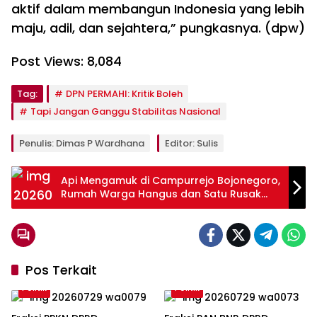
aktif dalam membangun Indonesia yang lebih
maju, adil, dan sejahtera,” pungkasnya. (dpw)
Post Views:
8,084
Tag:
DPN PERMAHI: Kritik Boleh
Tapi Jangan Ganggu Stabilitas Nasional
Penulis: Dimas P Wardhana
Editor: Sulis
Api Mengamuk di Campurrejo Bojonegoro,
Rumah Warga Hangus dan Satu Rusak
Parah
Pos Terkait
Politik
Politik