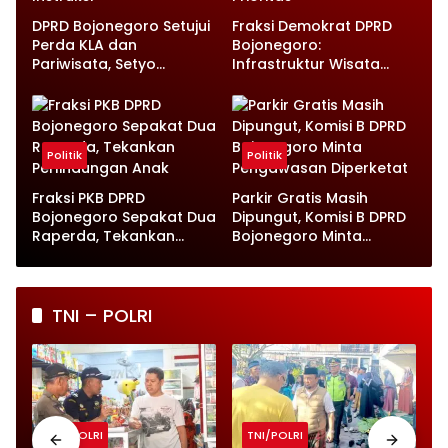
DPRD Bojonegoro Setujui
Fraksi Demokrat DPRD
Perda KLA dan
Bojonegoro:
Pariwisata, Setyo
Infrastruktur Wisata
Wahono Langsung Beri
hingga UMKM Harus Jadi
Instruksi
Prioritas
Politik
Politik
Fraksi PKB DPRD
Parkir Gratis Masih
Bojonegoro Sepakat Dua
Dipungut, Komisi B DPRD
Raperda, Tekankan
Bojonegoro Minta
Perlindungan Anak
Pengawasan Diperketat
TNI – POLRI
TNI/POLRI
TNI/POLRI