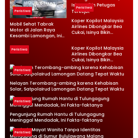
Peristiwa
Peristiwa
Koper Kopilot Malaysia
Mobil Sehat Tabrak
Airlines Dibongkar Bea
Motor di Jalan Raya
Cukai, Isinya Bikin
Kesambi Lamongan, Ini
Petugas Terkejut
Kronologinya
Koper Kopilot Malaysia
Peristiwa
Airlines Dibongkar Bea
Cukai, Isinya Bikin
Petugas Terkejut
Peristiwa
Nelayan Terombang-ambing karena Kehabisan
Solar, Satpolairud Lamongan Datang Tepat Waktu
Peristiwa
Pengunjung Rumah Hantu di Tulungagung
Meninggal Mendadak, Ini Fakta-faktanya
Peristiwa