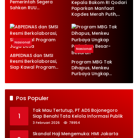
Pemerintah Segera
Kepala Bakom RI Qodari
Sahkan RUU
Paparkan Manfaat
Ketenagakerjaan Baru
Kopdes Merah Putih,
Serap 1,4 Juta Tenaga
Kerja
Nasional
Nasional
ABPEDNAS dan SMSI
Resmi Berkolaborasi,
Program MBG Tak
Siap Kawal Program
Dihapus, Menkeu
Jaga Desa
Purbaya Ungkap
Perbaikan Besar-
besaran
Pos Populer
Tak Mau Tertutup, PT ADS Bojonegoro
1
Siap Benahi Tata Kelola Informasi Publik
3 Februari 2026
78954
Skandal Haji Mengemuka: HMI Jakarta