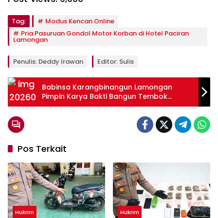
Tag:
Modus Kencan Online
Pria Pasuruan Gondol Motor Korban di Hotel Paciran
Lamongan
Penulis: Deddy Irawan
Editor: Sulis
Babinsa Karangbinangun Lamongan
Pimpin Karya Bakti Bangun Tembok
Penahan Tanah
Pos Terkait
Hukrim
Hukrim