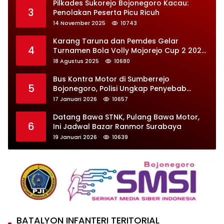
Pilkades Sukorejo Bojonegoro Kacau:
3
Penolakan Peserta Picu Ricuh
14 November 2025
10743
Karang Taruna dan Pemdes Gelar
4
Turnamen Bola Volly Mojorejo Cup 2 2025,
Diikuti 28 Tim
18 Agustus 2025
10680
Bus Kontra Motor di Sumberrejo
5
Bojonegoro, Polisi Ungkap Penyebab
Kecelakaan
17 Januari 2026
10657
Datang Bawa STNK, Pulang Bawa Motor,
6
Ini Jadwal Bazar Ranmor Surabaya
19 Januari 2026
10639
BATALYON INFANTERI TERITORIAL