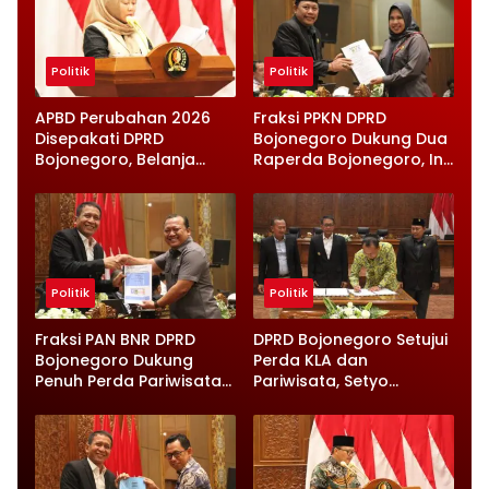
Politik
Politik
APBD Perubahan 2026
Fraksi PPKN DPRD
Disepakati DPRD
Bojonegoro Dukung Dua
Bojonegoro, Belanja
Raperda Bojonegoro, Ini
Daerah Turun Tapi
Catatan Penting yang
Infrastruktur Diperkuat
Disampaikan
Politik
Politik
Fraksi PAN BNR DPRD
DPRD Bojonegoro Setujui
Bojonegoro Dukung
Perda KLA dan
Penuh Perda Pariwisata
Pariwisata, Setyo
dan Kabupaten Layak
Wahono Langsung Beri
Anak
Instruksi