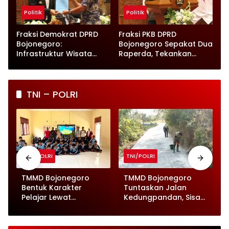
Politik
Politik
Fraksi Demokrat DPRD
Fraksi PKB DPRD
Bojonegoro:
Bojonegoro Sepakat Dua
Infrastruktur Wisata
Raperda, Tekankan
hingga UMKM Harus Jadi
Perlindungan Anak
Prioritas
TNI – POLRI
TNI/POLRI
TNI/POLRI
TMMD Bojonegoro
TMMD Bojonegoro
Bentuk Karakter
Tuntaskan Jalan
Pelajar Lewat
Kedungpandan, Sisa
Wawasan
Material Dibersihkan
Kebangsaan