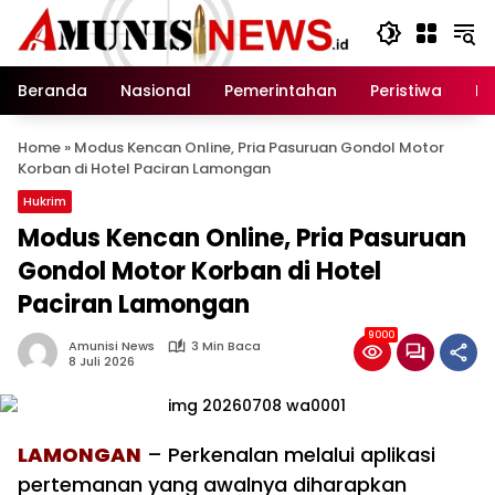
Langsung
ke
konten
Beranda
Nasional
Pemerintahan
Peristiwa
In
Home
»
Modus Kencan Online, Pria Pasuruan Gondol Motor
Korban di Hotel Paciran Lamongan
Hukrim
Modus Kencan Online, Pria Pasuruan
Gondol Motor Korban di Hotel
Paciran Lamongan
9000
Amunisi News
3 Min Baca
8 Juli 2026
LAMONGAN
– Perkenalan melalui aplikasi
pertemanan yang awalnya diharapkan