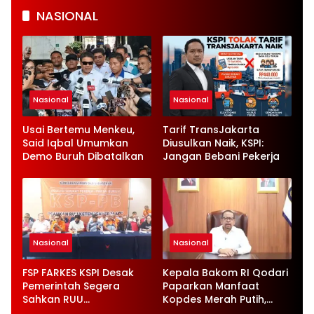
NASIONAL
Nasional
Nasional
Usai Bertemu Menkeu,
Tarif TransJakarta
Said Iqbal Umumkan
Diusulkan Naik, KSPI:
Demo Buruh Dibatalkan
Jangan Bebani Pekerja
Nasional
Nasional
FSP FARKES KSPI Desak
Kepala Bakom RI Qodari
Pemerintah Segera
Paparkan Manfaat
Sahkan RUU
Kopdes Merah Putih,
Ketenagakerjaan Baru
Serap 1,4 Juta Tenaga