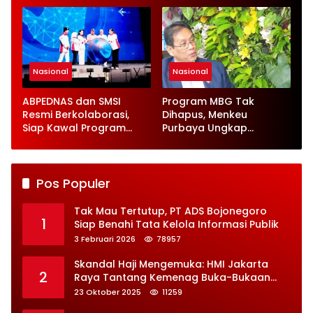
Kerja
Nasional
Nasional
ABPEDNAS dan SMSI
Program MBG Tak
Resmi Berkolaborasi,
Dihapus, Menkeu
Siap Kawal Program
Purbaya Ungkap
Jaga Desa
Perbaikan Besar-
besaran
Pos Populer
Tak Mau Tertutup, PT ADS Bojonegoro
1
Siap Benahi Tata Kelola Informasi Publik
3 Februari 2026
78957
Skandal Haji Mengemuka: HMI Jakarta
2
Raya Tantang Kemenag Buka-Bukaan
Soal Kontrak Syarekah Bermasalah
23 Oktober 2025
11259