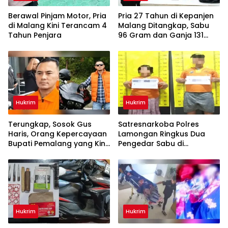
Berawal Pinjam Motor, Pria
Pria 27 Tahun di Kepanjen
di Malang Kini Terancam 4
Malang Ditangkap, Sabu
Tahun Penjara
96 Gram dan Ganja 131
Gram Disita
Hukrim
Hukrim
Terungkap, Sosok Gus
Satresnarkoba Polres
Haris, Orang Kepercayaan
Lamongan Ringkus Dua
Bupati Pemalang yang Kini
Pengedar Sabu di
Jadi Tersangka KPK
Brondong
Hukrim
Hukrim