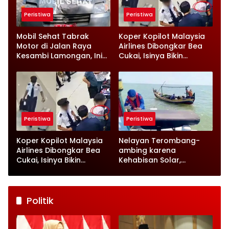
Peristiwa
Peristiwa
Mobil Sehat Tabrak
Koper Kopilot Malaysia
Motor di Jalan Raya
Airlines Dibongkar Bea
Kesambi Lamongan, Ini
Cukai, Isinya Bikin
Kronologinya
Petugas Terkejut
Peristiwa
Peristiwa
Koper Kopilot Malaysia
Nelayan Terombang-
Airlines Dibongkar Bea
ambing karena
Cukai, Isinya Bikin
Kehabisan Solar,
Petugas Terkejut
Satpolairud Lamongan
Datang Tepat Waktu
Politik