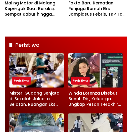
Maling Motor di Malang
Fakta Baru Kematian
Kepergok Saat Beraksi,
Penjaga Rumah Eks
Sempat Kabur hingga
Jampidsus Febrie, TKP Tak
Tersungkur di Jalan
Lagi Steril Jadi Kendala
Penyidik
Peristiwa
Peristiwa
Peristiwa
Misteri Gudang Senjata
Winda Lorenza Disebut
di Sekolah Jakarta
Bunuh Diri, Keluarga
Selatan, Ruangan Eks
Ungkap Pesan Terakhir
Ketua Yayasan Jadi
dan Rencana Jual
Sorotan
Rumah