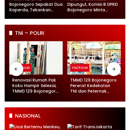
Bojonegoro Sepakat Dua
Dipungut, Komisi B DPRD
Raperda, Tekankan
Bojonegoro Minta
Perlindungan Anak
Pengawasan Diperketat
TNI – POLRI
TNI/POLRI
TNI/POLRI
o
Renovasi Rumah Pak
TMMD 129 Bojonegoro
Koko Hampir Selesai,
Pererat Kedekatan
,
TMMD 129 Bojonegoro
TNI dan Peternak
Tunjukkan Progres
Kambing di Kesongo
Pesat
NASIONAL