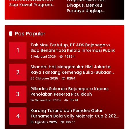
Siap Kawal Program
Dihapus, Menkeu
Jaga Desa
Purbaya Ungkap
Perbaikan Besar-
besaran
Pos Populer
Tak Mau Tertutup, PT ADS Bojonegoro
1
Siap Benahi Tata Kelola Informasi Publik
3 Februari 2026
78954
Skandal Haji Mengemuka: HMI Jakarta
2
Raya Tantang Kemenag Buka-Bukaan
Soal Kontrak Syarekah Bermasalah
23 Oktober 2025
11254
Pilkades Sukorejo Bojonegoro Kacau:
3
Penolakan Peserta Picu Ricuh
14 November 2025
10741
Karang Taruna dan Pemdes Gelar
4
Turnamen Bola Volly Mojorejo Cup 2 2025,
Diikuti 28 Tim
18 Agustus 2025
10677