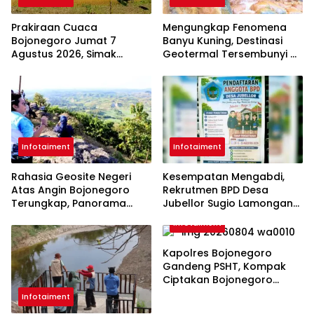
Prakiraan Cuaca
Mengungkap Fenomena
Bojonegoro Jumat 7
Banyu Kuning, Destinasi
Agustus 2026, Simak
Geotermal Tersembunyi di
Kondisi Terbarunya
Bojonegoro
Infotaiment
Infotaiment
Rahasia Geosite Negeri
Kesempatan Mengabdi,
Atas Angin Bojonegoro
Rekrutmen BPD Desa
Terungkap, Panorama
Jubellor Sugio Lamongan
Cantik dengan Sejarah
Dibuka Mulai Hari Ini
Infotaiment
Bumi
Kapolres Bojonegoro
Gandeng PSHT, Kompak
Ciptakan Bojonegoro
Aman
Infotaiment