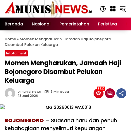
Langsung
ke
konten
Beranda
Nasional
Pemerintahan
Peristiwa
In
Home
»
Momen Mengharukan, Jamaah Haji Bojonegoro
Disambut Pelukan Keluarga
Infotaiment
Momen Mengharukan, Jamaah Haji
Bojonegoro Disambut Pelukan
Keluarga
8620
Amunisi News
3 Min Baca
13 Juni 2026
BOJONEGORO
– Suasana haru dan penuh
kebahagiaan menyelimuti kepulangan