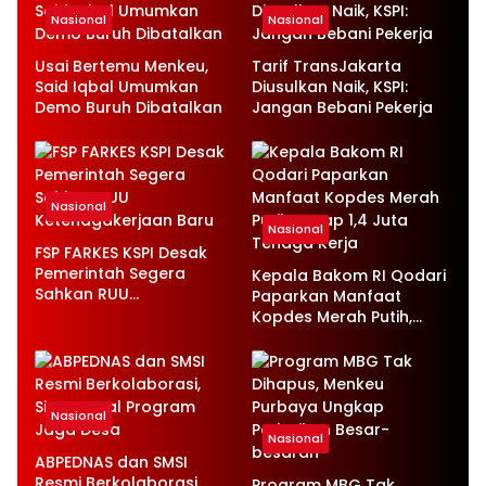
Nasional
Nasional
Usai Bertemu Menkeu,
Tarif TransJakarta
Said Iqbal Umumkan
Diusulkan Naik, KSPI:
Demo Buruh Dibatalkan
Jangan Bebani Pekerja
Nasional
Nasional
FSP FARKES KSPI Desak
Pemerintah Segera
Kepala Bakom RI Qodari
Sahkan RUU
Paparkan Manfaat
Ketenagakerjaan Baru
Kopdes Merah Putih,
Serap 1,4 Juta Tenaga
Kerja
Nasional
Nasional
ABPEDNAS dan SMSI
Resmi Berkolaborasi,
Program MBG Tak