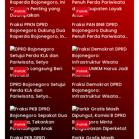
Politik
Politik
Fraksi PPKN DPRD
Fraksi PAN BNR DPRD
Bojonegoro Dukung Dua
Bojonegoro Dukung
Raperda Bojonegoro, Ini
Penuh Perda Pariwisata
Catatan Penting yang
dan Kabupaten Layak
Disampaikan
Anak
Politik
Politik
DPRD Bojonegoro Setujui
Fraksi Demokrat DPRD
Perda KLA dan
Bojonegoro:
Pariwisata, Setyo
Infrastruktur Wisata
Wahono Langsung Beri
hingga UMKM Harus Jadi
Instruksi
Prioritas
Politik
Politik
Fraksi PKB DPRD
Parkir Gratis Masih