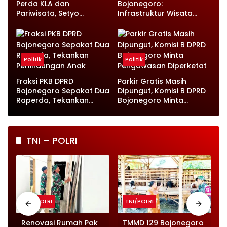
Perda KLA dan
Bojonegoro:
Pariwisata, Setyo
Infrastruktur Wisata
Wahono Langsung Beri
hingga UMKM Harus Jadi
Instruksi
Prioritas
Politik
Politik
Fraksi PKB DPRD
Parkir Gratis Masih
Bojonegoro Sepakat Dua
Dipungut, Komisi B DPRD
Raperda, Tekankan
Bojonegoro Minta
Perlindungan Anak
Pengawasan Diperketat
TNI – POLRI
TNI/POLRI
TNI/POLRI
o
Renovasi Rumah Pak
TMMD 129 Bojonegoro