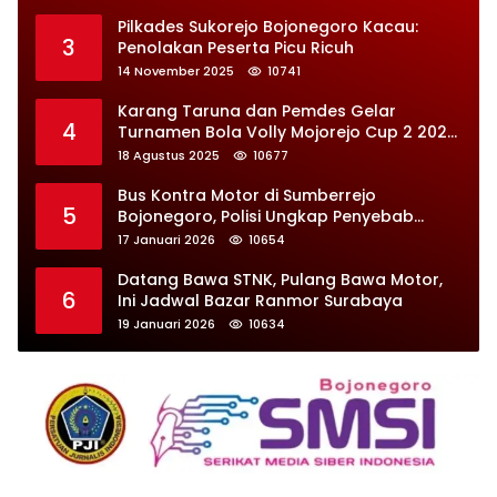
Pilkades Sukorejo Bojonegoro Kacau:
3
Penolakan Peserta Picu Ricuh
14 November 2025
10741
Karang Taruna dan Pemdes Gelar
4
Turnamen Bola Volly Mojorejo Cup 2 2025,
Diikuti 28 Tim
18 Agustus 2025
10677
Bus Kontra Motor di Sumberrejo
5
Bojonegoro, Polisi Ungkap Penyebab
Kecelakaan
17 Januari 2026
10654
Datang Bawa STNK, Pulang Bawa Motor,
6
Ini Jadwal Bazar Ranmor Surabaya
19 Januari 2026
10634