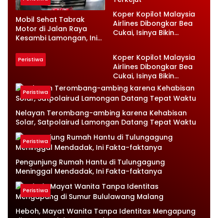
Koper Kopilot Malaysia
Mobil Sehat Tabrak
Airlines Dibongkar Bea
Motor di Jalan Raya
Cukai, Isinya Bikin
Kesambi Lamongan, Ini
Petugas Terkejut
Kronologinya
Koper Kopilot Malaysia
Peristiwa
Airlines Dibongkar Bea
Cukai, Isinya Bikin
Petugas Terkejut
Peristiwa
Nelayan Terombang-ambing karena Kehabisan
Solar, Satpolairud Lamongan Datang Tepat Waktu
Peristiwa
Pengunjung Rumah Hantu di Tulungagung
Meninggal Mendadak, Ini Fakta-faktanya
Peristiwa
Heboh, Mayat Wanita Tanpa Identitas Mengapung