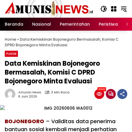
Langsung
ke
konten
Beranda
Nasional
Pemerintahan
Peristiwa
In
Home
»
Data Kemiskinan Bojonegoro Bermasalah, Komisi C
DPRD Bojonegoro Minta Evaluasi
Politik
Data Kemiskinan Bojonegoro
Bermasalah, Komisi C DPRD
Bojonegoro Minta Evaluasi
8942
Amunisi News
3 Min Baca
6 Juni 2026
BOJONEGORO
– Validitas data penerima
bantuan sosial kembali menjadi perhatian