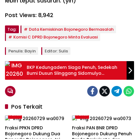
lebih tepat sasaran. (yin)
Post Views:
8,942
Tag:
Data Kemiskinan Bojonegoro Bermasalah
Komisi C DPRD Bojonegoro Minta Evaluasi
Penulis: Bayin
Editor: Sulis
BKP Kedungadem Siaga Penuh, Sedekah
Bumi Dusun Slinggang Sidomulyo
Bojonegoro Berjalan Tertib
Pos Terkait
Politik
Politik
Fraksi PPKN DPRD
Fraksi PAN BNR DPRD
Bojonegoro Dukung Dua
Bojonegoro Dukung Penuh