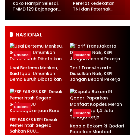
Koko Hampir Selesai,
Pererat Kedekatan
,
TMMD 129 Bojonegoro
TNI dan Peternak
Tunjukkan Progres
Kambing di Kesongo
Pesat
NASIONAL
Nasional
Nasional
Usai Bertemu Menkeu,
Tarif TransJakarta
Said Iqbal Umumkan
Diusulkan Naik, KSPI:
Demo Buruh Dibatalkan
Jangan Bebani Pekerja
Nasional
Nasional
FSP FARKES KSPI Desak
Pemerintah Segera
Kepala Bakom RI Qodari
Sahkan RUU
Paparkan Manfaat