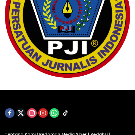
Tentang Kami
|
Pedoman Media Siber
|
Redaksi
|