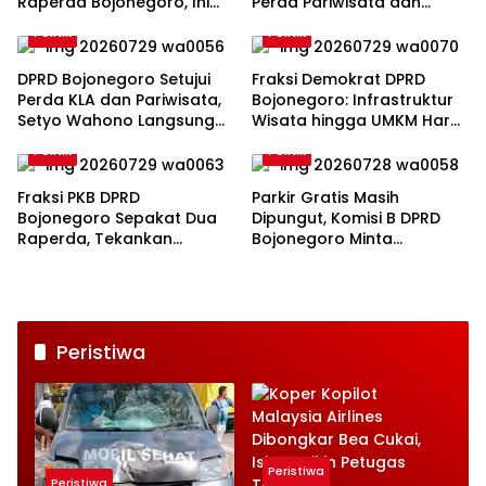
Raperda Bojonegoro, Ini
Perda Pariwisata dan
Catatan Penting yang
Kabupaten Layak Anak
Politik
Politik
Disampaikan
DPRD Bojonegoro Setujui
Fraksi Demokrat DPRD
Perda KLA dan Pariwisata,
Bojonegoro: Infrastruktur
Setyo Wahono Langsung
Wisata hingga UMKM Harus
Beri Instruksi
Jadi Prioritas
Politik
Politik
Fraksi PKB DPRD
Parkir Gratis Masih
Bojonegoro Sepakat Dua
Dipungut, Komisi B DPRD
Raperda, Tekankan
Bojonegoro Minta
Perlindungan Anak
Pengawasan Diperketat
Peristiwa
Peristiwa
Peristiwa