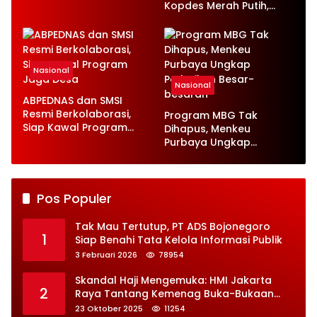
Ketenagakerjaan Baru
Kopdes Merah Putih,
Serap 1,4 Juta Tenaga
Kerja
Nasional
Nasional
ABPEDNAS dan SMSI
Resmi Berkolaborasi,
Program MBG Tak
Siap Kawal Program
Dihapus, Menkeu
Jaga Desa
Purbaya Ungkap
Perbaikan Besar-
besaran
Pos Populer
Tak Mau Tertutup, PT ADS Bojonegoro
1
Siap Benahi Tata Kelola Informasi Publik
3 Februari 2026
78954
Skandal Haji Mengemuka: HMI Jakarta
2
Raya Tantang Kemenag Buka-Bukaan
Soal Kontrak Syarekah Bermasalah
23 Oktober 2025
11254