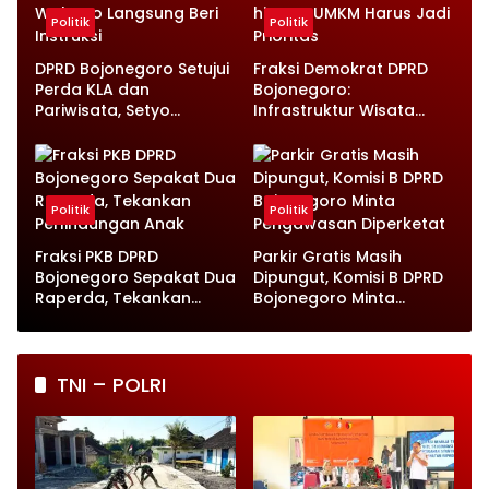
Politik
Politik
DPRD Bojonegoro Setujui
Fraksi Demokrat DPRD
Perda KLA dan
Bojonegoro:
Pariwisata, Setyo
Infrastruktur Wisata
Wahono Langsung Beri
hingga UMKM Harus Jadi
Instruksi
Prioritas
Politik
Politik
Fraksi PKB DPRD
Parkir Gratis Masih
Bojonegoro Sepakat Dua
Dipungut, Komisi B DPRD
Raperda, Tekankan
Bojonegoro Minta
Perlindungan Anak
Pengawasan Diperketat
TNI – POLRI