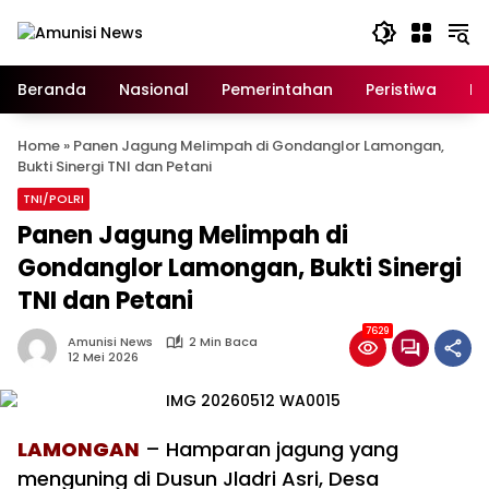
Langsung
ke
konten
Beranda
Nasional
Pemerintahan
Peristiwa
In
Home
»
Panen Jagung Melimpah di Gondanglor Lamongan,
Bukti Sinergi TNI dan Petani
TNI/POLRI
Panen Jagung Melimpah di
Gondanglor Lamongan, Bukti Sinergi
TNI dan Petani
7629
Amunisi News
2 Min Baca
12 Mei 2026
LAMONGAN
– Hamparan jagung yang
menguning di Dusun Jladri Asri, Desa