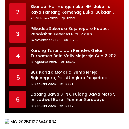
Skandal Haji Mengemuka: HMI Jakarta
2
Raya Tantang Kemenag Buka-Bukaan
Soal Kontrak Syarekah Bermasalah
23 Oktober 2025
11252
Pilkades Sukorejo Bojonegoro Kacau:
3
Penolakan Peserta Picu Ricuh
14 November 2025
10739
Karang Taruna dan Pemdes Gelar
4
Turnamen Bola Volly Mojorejo Cup 2 2025,
Diikuti 28 Tim
18 Agustus 2025
10675
Bus Kontra Motor di Sumberrejo
5
Bojonegoro, Polisi Ungkap Penyebab
Kecelakaan
17 Januari 2026
10651
Datang Bawa STNK, Pulang Bawa Motor,
6
Ini Jadwal Bazar Ranmor Surabaya
19 Januari 2026
10632