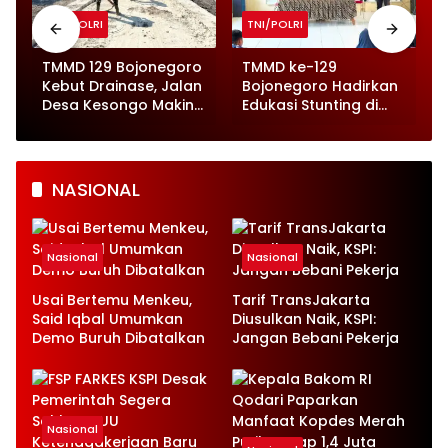
TNI/POLRI
TNI/POLRI
TMMD 129 Bojonegoro
TMMD ke-129
Kebut Drainase, Jalan
Bojonegoro Hadirkan
Desa Kesongo Makin
Edukasi Stunting di
Tangguh
Sekolah, Pelajar
Kesongo Antusias
Belajar
NASIONAL
Nasional
Nasional
Usai Bertemu Menkeu,
Tarif TransJakarta
Said Iqbal Umumkan
Diusulkan Naik, KSPI:
Demo Buruh Dibatalkan
Jangan Bebani Pekerja
Nasional