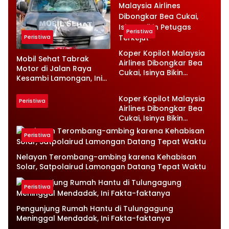
Peristiwa
Peristiwa
Koper Kopilot Malaysia
Mobil Sehat Tabrak
Airlines Dibongkar Bea
Motor di Jalan Raya
Cukai, Isinya Bikin
Kesambi Lamongan, Ini
Petugas Terkejut
Kronologinya
Koper Kopilot Malaysia
Peristiwa
Airlines Dibongkar Bea
Cukai, Isinya Bikin
Petugas Terkejut
Peristiwa
Nelayan Terombang-ambing karena Kehabisan
Solar, Satpolairud Lamongan Datang Tepat Waktu
Peristiwa
Pengunjung Rumah Hantu di Tulungagung
Meninggal Mendadak, Ini Fakta-faktanya