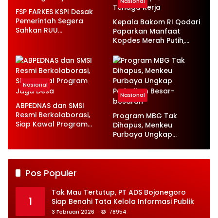
Nasional
FSP FARKES KSPI Desak
Pemerintah Segera
Kepala Bakom RI Qodari
Sahkan RUU
Paparkan Manfaat
Ketenagakerjaan Baru
Kopdes Merah Putih,
Serap 1,4 Juta Tenaga
Kerja
Nasional
Nasional
ABPEDNAS dan SMSI
Resmi Berkolaborasi,
Program MBG Tak
Siap Kawal Program
Dihapus, Menkeu
Jaga Desa
Purbaya Ungkap
Perbaikan Besar-
besaran
Pos Populer
Tak Mau Tertutup, PT ADS Bojonegoro
1
Siap Benahi Tata Kelola Informasi Publik
3 Februari 2026
78954