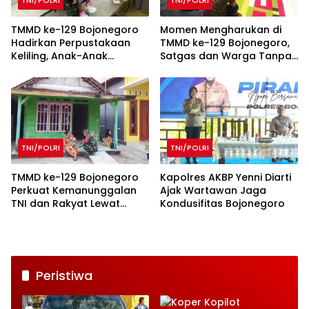
TNI/POLRI
TNI/POLRI
TMMD ke-129 Bojonegoro
Momen Mengharukan di
Hadirkan Perpustakaan
TMMD ke-129 Bojonegoro,
Keliling, Anak-Anak
Satgas dan Warga Tanpa
Kesongo Antusias
Sekat
Membaca
TNI/POLRI
TNI/POLRI
TMMD ke-129 Bojonegoro
Kapolres AKBP Yenni Diarti
Perkuat Kemanunggalan
Ajak Wartawan Jaga
TNI dan Rakyat Lewat
Kondusifitas Bojonegoro
Sosialisasi di Kesongo
Peristiwa