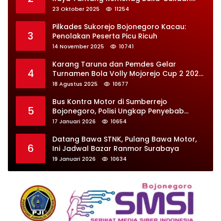
Soal Kontrak Syarekah Bermasalah
23 Oktober 2025
11254
Pilkades Sukorejo Bojonegoro Kacau:
3
Penolakan Peserta Picu Ricuh
14 November 2025
10741
Karang Taruna dan Pemdes Gelar
4
Turnamen Bola Volly Mojorejo Cup 2 2025,
Diikuti 28 Tim
18 Agustus 2025
10677
Bus Kontra Motor di Sumberrejo
5
Bojonegoro, Polisi Ungkap Penyebab
Kecelakaan
17 Januari 2026
10654
Datang Bawa STNK, Pulang Bawa Motor,
6
Ini Jadwal Bazar Ranmor Surabaya
19 Januari 2026
10634