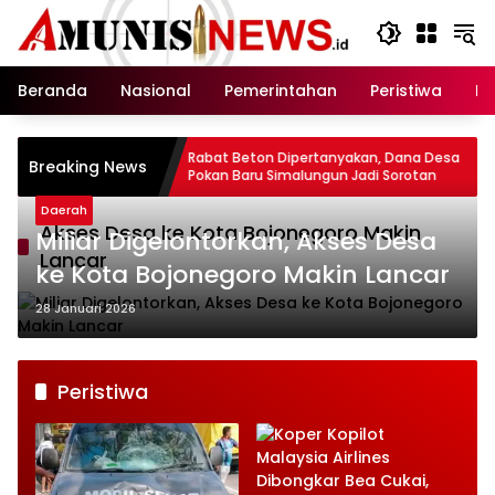
Langsung
ke
konten
Beranda
Nasional
Pemerintahan
Peristiwa
In
a
Rabat Beton Dipertanyakan, Dana Desa
20 Awak 
Breaking News
Pokan Baru Simalungun Jadi Sorotan
Perkuat 
Lamong
Daerah
Akses Desa ke Kota Bojonegoro Makin
Miliar Digelontorkan, Akses Desa
Lancar
ke Kota Bojonegoro Makin Lancar
28 Januari 2026
Peristiwa