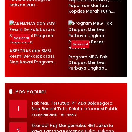
Kepala Bakom RI Qodari
Sahkan RUU
Paparkan Manfaat
Ketenagakerjaan Baru
Kopdes Merah Putih,
Serap 1,4 Juta Tenaga
Kerja
Nasional
Nasional
ABPEDNAS dan SMSI
Resmi Berkolaborasi,
Program MBG Tak
Siap Kawal Program
Dihapus, Menkeu
Jaga Desa
Purbaya Ungkap
Perbaikan Besar-
besaran
Pos Populer
Tak Mau Tertutup, PT ADS Bojonegoro
1
Siap Benahi Tata Kelola Informasi Publik
3 Februari 2026
78954
Skandal Haji Mengemuka: HMI Jakarta
2
Raya Tantang Kemenag Buka-Bukaan