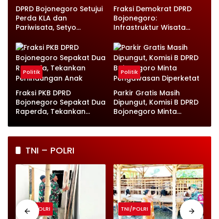
DPRD Bojonegoro Setujui
Fraksi Demokrat DPRD
Perda KLA dan
Bojonegoro:
Pariwisata, Setyo
Infrastruktur Wisata
Wahono Langsung Beri
hingga UMKM Harus Jadi
Instruksi
Prioritas
Politik
Politik
Fraksi PKB DPRD
Parkir Gratis Masih
Bojonegoro Sepakat Dua
Dipungut, Komisi B DPRD
Raperda, Tekankan
Bojonegoro Minta
Perlindungan Anak
Pengawasan Diperketat
TNI – POLRI
TNI/POLRI
TNI/POLRI