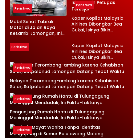
Peristiwa
Peristiwa
Koper Kopilot Malaysia
Mobil Sehat Tabrak
Airlines Dibongkar Bea
Motor di Jalan Raya
Cukai, Isinya Bikin
Kesambi Lamongan, Ini
Petugas Terkejut
Kronologinya
Koper Kopilot Malaysia
Peristiwa
Airlines Dibongkar Bea
Cukai, Isinya Bikin
Petugas Terkejut
Peristiwa
Nelayan Terombang-ambing karena Kehabisan
Solar, Satpolairud Lamongan Datang Tepat Waktu
Peristiwa
Pengunjung Rumah Hantu di Tulungagung
Meninggal Mendadak, Ini Fakta-faktanya
Peristiwa