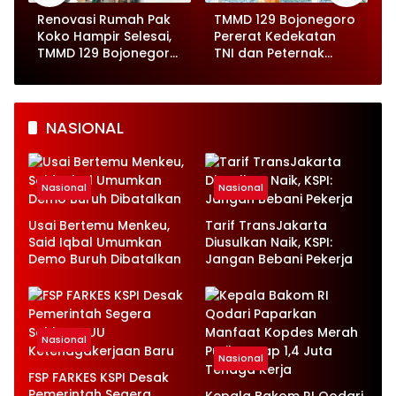
o
Renovasi Rumah Pak
TMMD 129 Bojonegoro
Koko Hampir Selesai,
Pererat Kedekatan
,
TMMD 129 Bojonegoro
TNI dan Peternak
Tunjukkan Progres
Kambing di Kesongo
Pesat
NASIONAL
Nasional
Nasional
Usai Bertemu Menkeu,
Tarif TransJakarta
Said Iqbal Umumkan
Diusulkan Naik, KSPI:
Demo Buruh Dibatalkan
Jangan Bebani Pekerja
Nasional
Nasional
FSP FARKES KSPI Desak
Pemerintah Segera