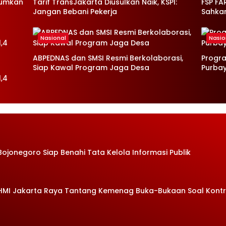
mumkan
Tarif TransJakarta Diusulkan Naik, KSPI:
FSP FA
Jangan Bebani Pekerja
Sahka
Nasional
Nasio
ABPEDNAS dan SMSI Resmi Berkolaborasi,
Progr
Siap Kawal Program Jaga Desa
Purba
,4
Bojonegoro Siap Benahi Tata Kelola Informasi Publik
 HMI Jakarta Raya Tantang Kemenag Buka-Bukaan Soal Kont