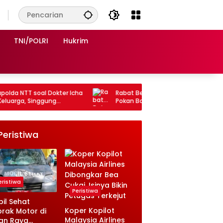
TNI/POLRI
Hukrim
Icha
Rabat Beton Dipertanyakan, Dana Desa
20 Awa
Pokan Baru Simalungun Jadi Sorotan
Perkua
Lamo
Peristiwa
eristiwa
Peristiwa
il Sehat
Koper Kopilot
rak Motor di
Malaysia Airlines
an Raya