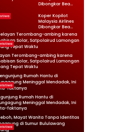
Dibongkar Bea
sambi
Cukai, Isinya Bikin
ongan, Ini
Petugas Terkejut
nologinya
Koper Kopilot
istiwa
Malaysia Airlines
Dibongkar Bea
Cukai, Isinya Bikin
Petugas Terkejut
eristiwa
layan Terombang-ambing karena
abisan Solar, Satpolairud Lamongan
tang Tepat Waktu
eristiwa
gunjung Rumah Hantu di
ungagung Meninggal Mendadak, Ini
ta-faktanya
eristiwa