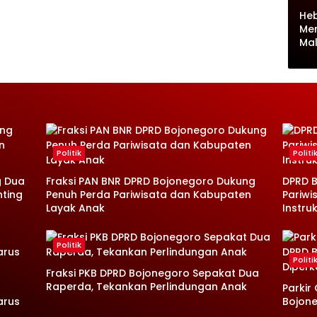
Heb
Me
Ma
Politik
Politi
g Dua
Fraksi PAN BNR DPRD Bojonegoro Dukung
DPRD B
nting
Penuh Perda Pariwisata dan Kabupaten
Pariwi
Layak Anak
Instruk
Politik
Politi
Fraksi PKB DPRD Bojonegoro Sepakat Dua
Raperda, Tekankan Perlindungan Anak
Parkir
arus
Bojone