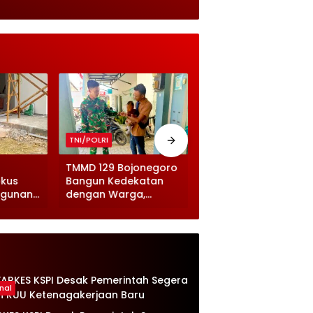
TNI/POLRI
TNI/POLRI
TMMD 129 Bojonegoro
TMMD 129 Bojonegor
okus
Bangun Kedekatan
Masuki Finishing
ngunan
dengan Warga,
Jembatan Brang Eta
st Area
Momen Prajurit
Akses Warga Makin
o
Gendong Balita Viral
Lancar
nal