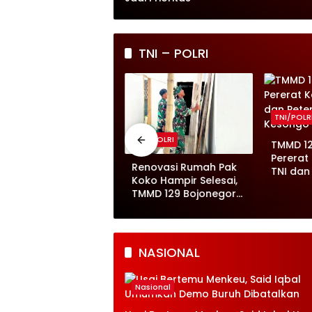
TNI – POLRI
TNI/POLR
NI/POLRI
TNI/POLRI
TMMD 1
Pererat
MMD 129 Bojonegoro
Renovasi Rumah Pak
TNI dan
asuki Finishing
Koko Hampir Selesai,
Kambin
embatan Brang Etan,
TMMD 129 Bojonegoro
kses Warga Makin
Tunjukkan Progres
ancar
Pesat
NASIONAL
Nasional