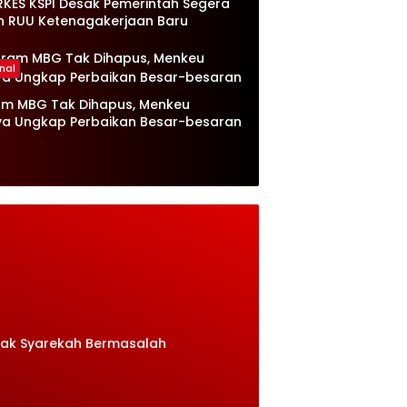
RKES KSPI Desak Pemerintah Segera
n RUU Ketenagakerjaan Baru
nal
am MBG Tak Dihapus, Menkeu
ya Ungkap Perbaikan Besar-besaran
rak Syarekah Bermasalah