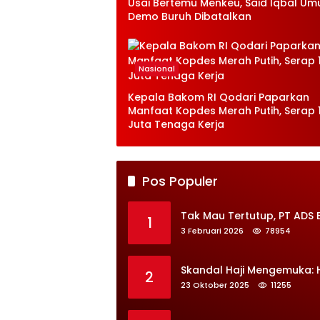
Usai Bertemu Menkeu, Said Iqbal U
Demo Buruh Dibatalkan
Nasional
Kepala Bakom RI Qodari Paparkan
Manfaat Kopdes Merah Putih, Serap 1
Juta Tenaga Kerja
Pos Populer
Tak Mau Tertutup, PT ADS 
1
3 Februari 2026
78954
Skandal Haji Mengemuka:
2
23 Oktober 2025
11255