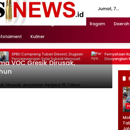
Jumat, 7
Agustus 2026
n
Peristiwa
Investigasi
Politik
Ragam
Daerah
nfotaiment
Kuliner
Tuban Disorot, Dugaan
Pernyataan Kapolda NTT soal Dokter 
olar Subsidi Mencuat
Disayangkan Keluarga, Singgung
ma VOC Gresik Dirusak,
Pendampingan Ahli Jiwa
ahun
P
Mob
Tab
Jal