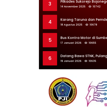
Pilkades Sukorejo Bojoneg
3
14 November 2025
10742
Karang Taruna dan Pemdes 
4
18 Agustus 2025
10678
Bus Kontra Motor di Sumb
5
17 Januari 2026
10655
Datang Bawa STNK, Pulang
6
19 Januari 2026
10635