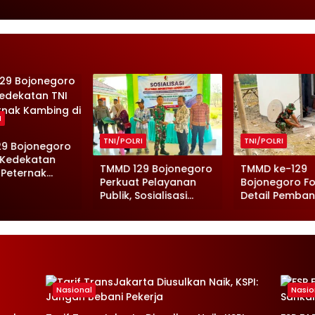
I
TNI/POLRI
TNI/POLRI
29 Bojonegoro
 Kedekatan
TMMD 129 Bojonegoro
TMMD ke-129
 Peternak
Perkuat Pelayanan
Bojonegoro F
g di Kesongo
Publik, Sosialisasi
Detail Pemba
Adminduk Digelar di
Musholla di Re
Desa Kesongo
Desa Kesong
Nasional
Nasio