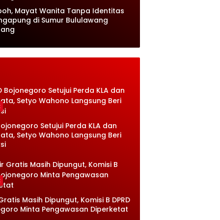
oh, Mayat Wanita Tanpa Identitas
ngapung di Sumur Bululawang
lang
k
ojonegoro Setujui Perda KLA dan
sata, Setyo Wahono Langsung Beri
si
k
 Gratis Masih Dipungut, Komisi B DPRD
goro Minta Pengawasan Diperketat