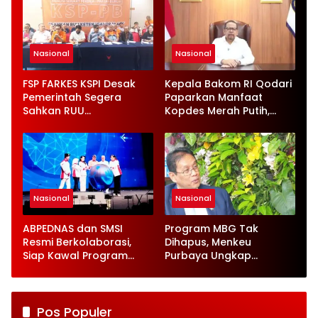
Nasional
Nasional
FSP FARKES KSPI Desak
Kepala Bakom RI Qodari
Pemerintah Segera
Paparkan Manfaat
Sahkan RUU
Kopdes Merah Putih,
Ketenagakerjaan Baru
Serap 1,4 Juta Tenaga
Kerja
Nasional
Nasional
ABPEDNAS dan SMSI
Program MBG Tak
Resmi Berkolaborasi,
Dihapus, Menkeu
Siap Kawal Program
Purbaya Ungkap
Jaga Desa
Perbaikan Besar-
besaran
Pos Populer