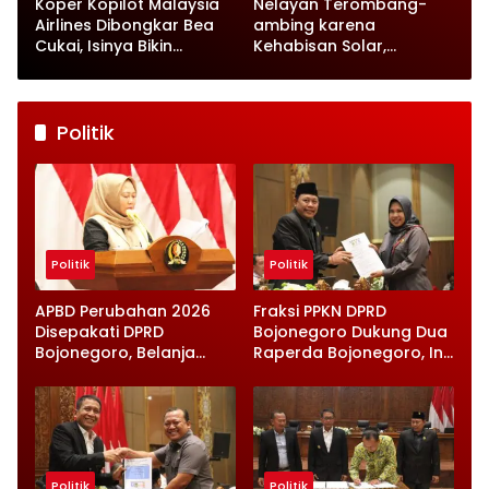
Koper Kopilot Malaysia
Nelayan Terombang-
Airlines Dibongkar Bea
ambing karena
Cukai, Isinya Bikin
Kehabisan Solar,
Petugas Terkejut
Satpolairud Lamongan
Datang Tepat Waktu
Politik
Politik
Politik
APBD Perubahan 2026
Fraksi PPKN DPRD
Disepakati DPRD
Bojonegoro Dukung Dua
Bojonegoro, Belanja
Raperda Bojonegoro, Ini
Daerah Turun Tapi
Catatan Penting yang
Infrastruktur Diperkuat
Disampaikan
Politik
Politik