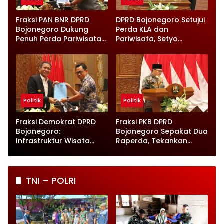
Fraksi PAN BNR DPRD
DPRD Bojonegoro Setujui
Bojonegoro Dukung
Perda KLA dan
Penuh Perda Pariwisata
Pariwisata, Setyo
dan Kabupaten Layak
Wahono Langsung Beri
Anak
Instruksi
Politik
Politik
Fraksi Demokrat DPRD
Fraksi PKB DPRD
Bojonegoro:
Bojonegoro Sepakat Dua
Infrastruktur Wisata
Raperda, Tekankan
hingga UMKM Harus Jadi
Perlindungan Anak
Prioritas
TNI – POLRI