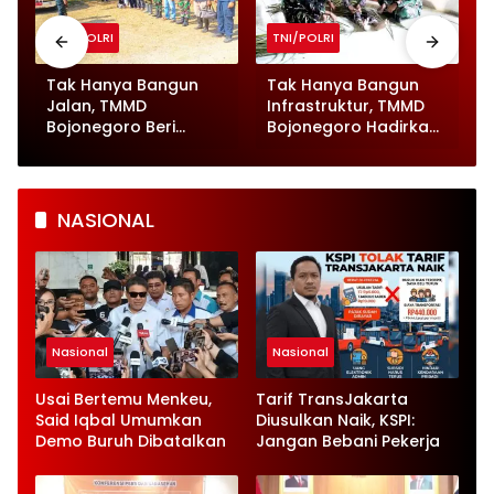
TNI/POLRI
TNI/POLRI
Tak Hanya Bangun
Tak Hanya Bangun
Jalan, TMMD
Infrastruktur, TMMD
Bojonegoro Beri
Bojonegoro Hadirkan
Pelayanan Kesehatan
Momen Humanis
untuk Ratusan Ternak
Prajurit Anyam Tikar
NASIONAL
Nasional
Nasional
Usai Bertemu Menkeu,
Tarif TransJakarta
Said Iqbal Umumkan
Diusulkan Naik, KSPI:
Demo Buruh Dibatalkan
Jangan Bebani Pekerja