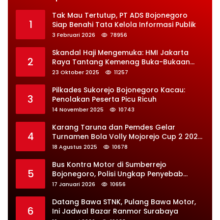
Tak Mau Tertutup, PT ADS Bojonegoro
1
Siap Benahi Tata Kelola Informasi Publik
3 Februari 2026
78956
Skandal Haji Mengemuka: HMI Jakarta
2
Raya Tantang Kemenag Buka-Bukaan
Soal Kontrak Syarekah Bermasalah
23 Oktober 2025
11257
Pilkades Sukorejo Bojonegoro Kacau:
3
Penolakan Peserta Picu Ricuh
14 November 2025
10743
Karang Taruna dan Pemdes Gelar
4
Turnamen Bola Volly Mojorejo Cup 2 2025,
Diikuti 28 Tim
18 Agustus 2025
10678
Bus Kontra Motor di Sumberrejo
5
Bojonegoro, Polisi Ungkap Penyebab
Kecelakaan
17 Januari 2026
10656
Datang Bawa STNK, Pulang Bawa Motor,
6
Ini Jadwal Bazar Ranmor Surabaya