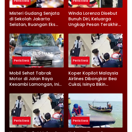
Peristiwa
Peristiwa
Misteri Gudang Senjata
Winda Lorenza Disebut
di Sekolah Jakarta
Bunuh Diri, Keluarga
Selatan, Ruangan Eks
Ungkap Pesan Terakhir
Ketua Yayasan Jadi
dan Rencana Jual
Sorotan
Rumah
Peristiwa
Peristiwa
Mobil Sehat Tabrak
Koper Kopilot Malaysia
Motor di Jalan Raya
Airlines Dibongkar Bea
Kesambi Lamongan, Ini
Cukai, Isinya Bikin
Kronologinya
Petugas Terkejut
Peristiwa
Peristiwa