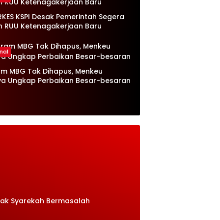
RKES KSPI Desak Pemerintah Segera
n RUU Ketenagakerjaan Baru
nal
am MBG Tak Dihapus, Menkeu
ya Ungkap Perbaikan Besar-besaran
rak Syarekah Bermasalah