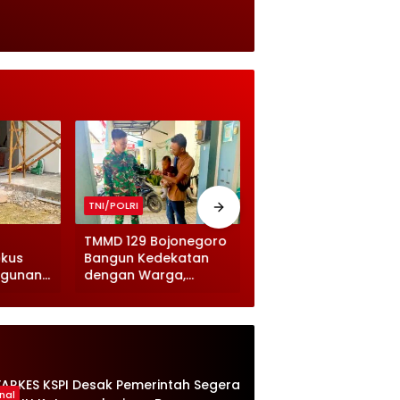
TNI/POLRI
TNI/POLRI
TMMD 129 Bojonegoro
TMMD 129 Bojonegor
okus
Bangun Kedekatan
Masuki Finishing
ngunan
dengan Warga,
Jembatan Brang Eta
st Area
Momen Prajurit
Akses Warga Makin
o
Gendong Balita Viral
Lancar
nal