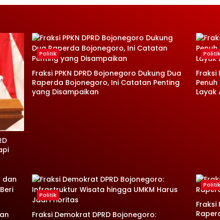
Politik
Politi
Fraksi PPKN DPRD Bojonegoro Dukung Dua
Fraksi
Raperda Bojonegoro, Ini Catatan Penting
Penuh 
yang Disampaikan
Layak
RD
api
Politi
Politik
Fraksi
Raperd
dan
Fraksi Demokrat DPRD Bojonegoro: