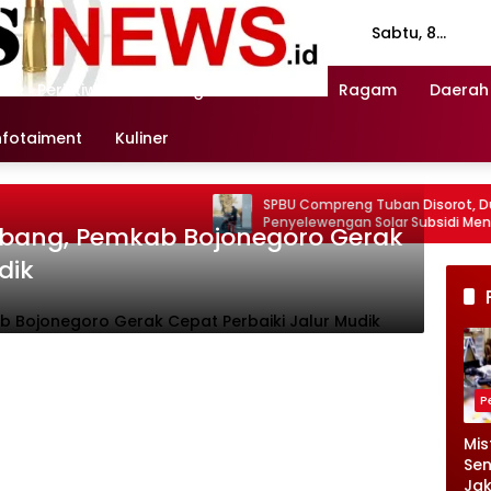
Sabtu, 8
Agustus 2026
n
Peristiwa
Investigasi
Politik
Ragam
Daerah
nfotaiment
Kuliner
SPBU Compreng Tuban Disorot, Dugaan
Pernyat
Penyelewengan Solar Subsidi Mencuat
Disayan
bang, Pemkab Bojonegoro Gerak
Pendamp
dik
P
Mis
Sen
Jak