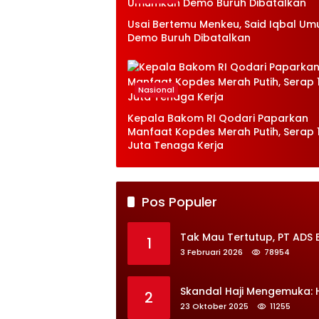
Usai Bertemu Menkeu, Said Iqbal U
Demo Buruh Dibatalkan
Nasional
Kepala Bakom RI Qodari Paparkan
Manfaat Kopdes Merah Putih, Serap 1
Juta Tenaga Kerja
Pos Populer
Tak Mau Tertutup, PT ADS 
1
3 Februari 2026
78954
Skandal Haji Mengemuka:
2
23 Oktober 2025
11255