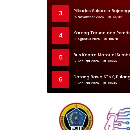
Pilkades Sukorejo Bojoneg
3
14 November 2025
10742
Karang Taruna dan Pemdes 
4
18 Agustus 2025
10678
Bus Kontra Motor di Sumb
5
17 Januari 2026
10655
Datang Bawa STNK, Pulang
6
19 Januari 2026
10635