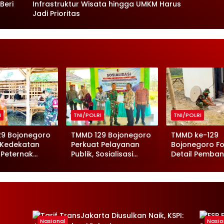
Beri
Infrastruktur Wisata hingga UMKM Harus
Jadi Prioritas
I
TNI/POLRI
TNI/POLRI
29 Bojonegoro
TMMD 129 Bojonegoro
TMMD ke-129
 Kedekatan
Perkuat Pelayanan
Bojonegoro F
 Peternak
Publik, Sosialisasi
Detail Pemba
g di Kesongo
Adminduk Digelar di
Musholla di Re
Desa Kesongo
Desa Kesong
Nasional
Nasio