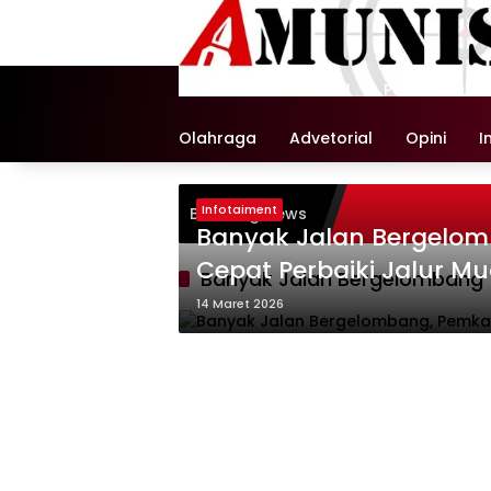
Langsung
ke
konten
Beranda
Nasional
Pemerintaha
Olahraga
Advetorial
Opini
I
Infotaiment
Breaking News
Banyak Jalan Bergelom
Cepat Perbaiki Jalur Mu
Banyak Jalan Bergelombang
14 Maret 2026