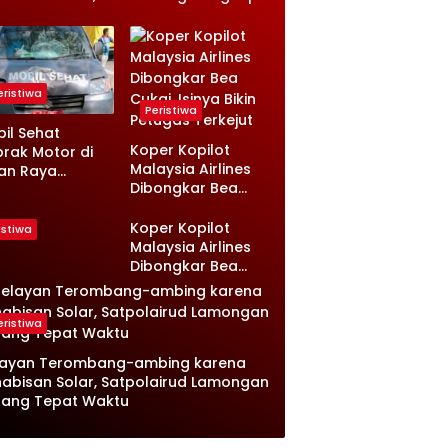
angan Eks
Pesan Terakhir
tua Yayasan
dan Rencana Jual
i Sorotan
Rumah
eristiwa
Peristiwa
il Sehat
Koper Kopilot
rak Motor di
Malaysia Airlines
an Raya
Dibongkar Bea
sambi
Cukai, Isinya Bikin
ongan, Ini
Petugas Terkejut
nologinya
Koper Kopilot
istiwa
Malaysia Airlines
Dibongkar Bea
Cukai, Isinya Bikin
Petugas Terkejut
eristiwa
layan Terombang-ambing karena
abisan Solar, Satpolairud Lamongan
tang Tepat Waktu