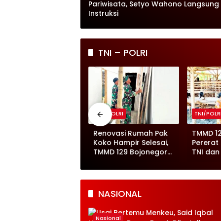
Pariwisata, Setyo Wahono Langsung 
Instruksi
TNI – POLRI
NI/POLRI
TNI/POLRI
TNI/POLR
MMD 129 Bojonegoro
Renovasi Rumah Pak
TMMD 1
asuki Finishing
Koko Hampir Selesai,
Pererat
embatan Brang Etan,
TMMD 129 Bojonegoro
TNI dan
kses Warga Makin
Tunjukkan Progres
Kambin
ancar
Pesat
NASIONAL
Nasional