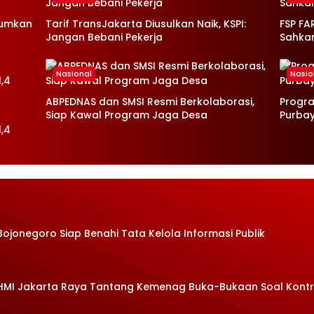
mumkan
Tarif TransJakarta Diusulkan Naik, KSPI:
FSP FA
Jangan Bebani Pekerja
Sahka
Nasional
Nasio
ABPEDNAS dan SMSI Resmi Berkolaborasi,
Progr
Siap Kawal Program Jaga Desa
Purba
,4
Bojonegoro Siap Benahi Tata Kelola Informasi Publik
 HMI Jakarta Raya Tantang Kemenag Buka-Bukaan Soal Kont