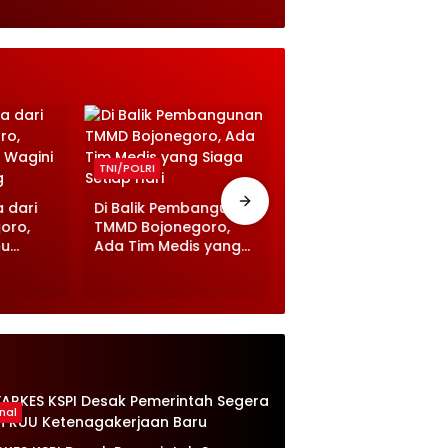
TNI/POLRI
TNI/POLRI
 dari
Di Balik Pembangunan
oro,
TMMD Bojonegoro,
TMMD ke 129
bu
Ada Tim Medis yang
Bojonegoro Rapikan
l
Siaga Setiap Hari
Bahu Jalan Cor Beto
Demi Keselamatan
Warga
nal