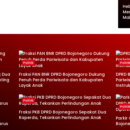
Heb
Me
Ma
Politik
Politi
g Dua
Fraksi PAN BNR DPRD Bojonegoro Dukung
DPRD B
nting
Penuh Perda Pariwisata dan Kabupaten
Pariwi
Layak Anak
Instruk
Politik
Politi
Fraksi PKB DPRD Bojonegoro Sepakat Dua
Raperda, Tekankan Perlindungan Anak
Parkir
arus
Bojone