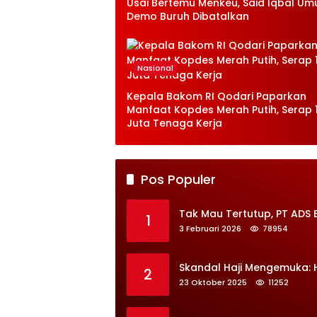
Usai Bertemu Menkeu, Said Iqbal U
Demo Buruh Dibatalkan
Nasional
Kepala Bakom RI Qodari Paparkan
Manfaat Kopdes Merah Putih, Serap 1
Juta Tenaga Kerja
Pos Populer
Tak Mau Tertutup, PT ADS 
1
3 Februari 2026
78954
Skandal Haji Mengemuka:
2
23 Oktober 2025
11252