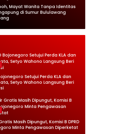
oh, Mayat Wanita Tanpa Identitas
ngapung di Sumur Bululawang
lang
k
ojonegoro Setujui Perda KLA dan
sata, Setyo Wahono Langsung Beri
si
k
 Gratis Masih Dipungut, Komisi B DPRD
goro Minta Pengawasan Diperketat