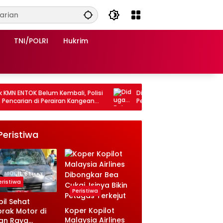
TNI/POLRI
Hukrim
OK Belum Kembali, Polisi
Diduga Belum Penuhi Standar,
an di Perairan Kangean
Pengelolaan Limbah Dapur SPPG Sipo
Polu Panyabungan Mandailing Natal
Dipertanyakan
Peristiwa
eristiwa
Peristiwa
il Sehat
Koper Kopilot
rak Motor di
Malaysia Airlines
an Raya