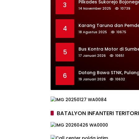
Pilkades Sukorejo Bojoneg
3
14 November 2025
10739
Karang Taruna dan Pemdes 
4
18 Agustus 2025
10675
Bus Kontra Motor di Sumb
5
17 Januari 2026
10651
Datang Bawa STNK, Pulang
6
19 Januari 2026
10632
BATALYON INFANTERI TERITOR