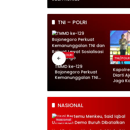
TNI – POLRI
TNI/POLRI
NI/POLRI
TNI/POLR
TMMD ke-129
MMD ke 129
Kapolre
Bojonegoro Perkuat
ojonegoro Rapikan
Diarti 
Kemanunggalan TNI
ahu Jalan Cor Beton
Jaga Ko
dan Rakyat Lewat
emi Keselamatan
Bojone
Sosialisasi di Kesongo
arga
NASIONAL
Nasional