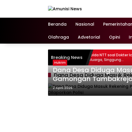
Langsung
ke
konten
Beranda
Nasional
Pemerintaha
Olahraga
Advetorial
Opini
I
Pernyataan Kapolda NTT soal Dokter Icha
Breaking News
Disayangkan Keluarga, Singgung
Hukrim
Pendampingan Ahli Jiwa
Dana Desa Diduga Masuk
Dana Desa Diduga Masuk Rek
Gamongan Tambakrejo B
2 April 2026