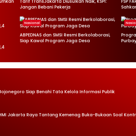
mumkan
Tarif TransJakarta Diusulkan Naik, KSPI:
FSP FA
Jangan Bebani Pekerja
Sahka
Nasional
Nasio
ABPEDNAS dan SMSI Resmi Berkolaborasi,
Progr
Siap Kawal Program Jaga Desa
Purba
,4
Bojonegoro Siap Benahi Tata Kelola Informasi Publik
 HMI Jakarta Raya Tantang Kemenag Buka-Bukaan Soal Kont