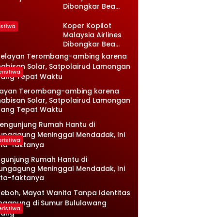
Dibongkar Bea
sambi
Cukai, Isinya Bikin
ongan, Ini
Petugas Terkejut
nologinya
Koper Kopilot
istiwa
Malaysia Airlines
Dibongkar Bea
Cukai, Isinya Bikin
Petugas Terkejut
eristiwa
layan Terombang-ambing karena
abisan Solar, Satpolairud Lamongan
tang Tepat Waktu
eristiwa
gunjung Rumah Hantu di
ungagung Meninggal Mendadak, Ini
ta-faktanya
eristiwa