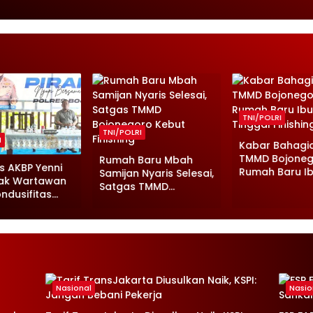
TNI/POLRI
TNI/POLRI
I
Kabar Bahagia
TMMD Bojoneg
Rumah Baru Mbah
s AKBP Yenni
Rumah Baru I
Samijan Nyaris Selesai,
Ajak Wartawan
Wagini Tingga
Satgas TMMD
ndusifitas
Finishing
Bojonegoro Kebut
goro
Finishing
Nasional
Nasio