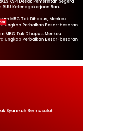
RKES KSPI Desak Pemerintah Segera
n RUU Ketenagakerjaan Baru
nal
am MBG Tak Dihapus, Menkeu
ya Ungkap Perbaikan Besar-besaran
rak Syarekah Bermasalah