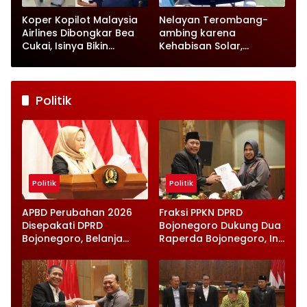
Koper Kopilot Malaysia
Nelayan Terombang-
Airlines Dibongkar Bea
ambing karena
Cukai, Isinya Bikin
Kehabisan Solar,
Petugas Terkejut
Satpolairud Lamongan
Datang Tepat Waktu
Politik
Politik
Politik
APBD Perubahan 2026
Fraksi PPKN DPRD
Disepakati DPRD
Bojonegoro Dukung Dua
Bojonegoro, Belanja
Raperda Bojonegoro, Ini
Daerah Turun Tapi
Catatan Penting yang
Infrastruktur Diperkuat
Disampaikan