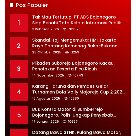
Pos Populer
Tak Mau Tertutup, PT ADS Bojonegoro
1
Siap Benahi Tata Kelola Informasi Publik
3 Februari 2026
78957
Skandal Haji Mengemuka: HMI Jakarta
2
Raya Tantang Kemenag Buka-Bukaan
Soal Kontrak Syarekah Bermasalah
23 Oktober 2025
11259
Pilkades Sukorejo Bojonegoro Kacau:
3
Penolakan Peserta Picu Ricuh
14 November 2025
10743
Karang Taruna dan Pemdes Gelar
4
Turnamen Bola Volly Mojorejo Cup 2 2025,
Diikuti 28 Tim
18 Agustus 2025
10680
Bus Kontra Motor di Sumberrejo
5
Bojonegoro, Polisi Ungkap Penyebab
Kecelakaan
17 Januari 2026
10657
Datang Bawa STNK, Pulang Bawa Motor,