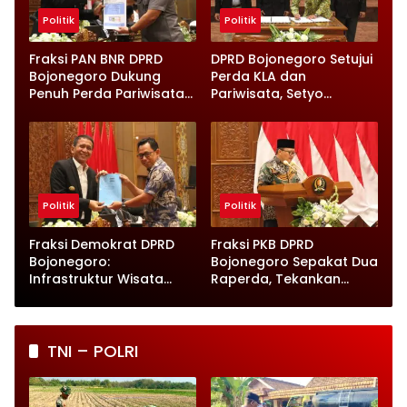
Politik
Politik
Fraksi PAN BNR DPRD
DPRD Bojonegoro Setujui
Bojonegoro Dukung
Perda KLA dan
Penuh Perda Pariwisata
Pariwisata, Setyo
dan Kabupaten Layak
Wahono Langsung Beri
Anak
Instruksi
Politik
Politik
Fraksi Demokrat DPRD
Fraksi PKB DPRD
Bojonegoro:
Bojonegoro Sepakat Dua
Infrastruktur Wisata
Raperda, Tekankan
hingga UMKM Harus Jadi
Perlindungan Anak
Prioritas
TNI – POLRI