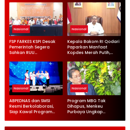
Nasional
Nasional
FSP FARKES KSPI Desak
Kepala Bakom RI Qodari
Pemerintah Segera
Paparkan Manfaat
Sahkan RUU
Kopdes Merah Putih,
Ketenagakerjaan Baru
Serap 1,4 Juta Tenaga
Kerja
Nasional
Nasional
ABPEDNAS dan SMSI
Program MBG Tak
Resmi Berkolaborasi,
Dihapus, Menkeu
Siap Kawal Program
Purbaya Ungkap
Jaga Desa
Perbaikan Besar-
besaran