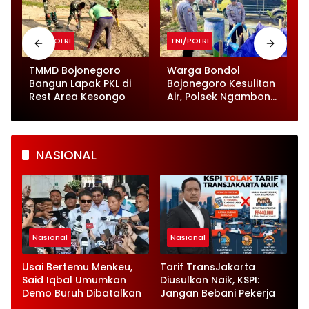
TNI/POLRI
TNI/POLRI
TMMD Bojonegoro
Warga Bondol
Bangun Lapak PKL di
Bojonegoro Kesulitan
Rest Area Kesongo
Air, Polsek Ngambon
Turunkan 8.000 Liter
Bantuan
NASIONAL
Nasional
Nasional
Usai Bertemu Menkeu,
Tarif TransJakarta
Said Iqbal Umumkan
Diusulkan Naik, KSPI:
Demo Buruh Dibatalkan
Jangan Bebani Pekerja