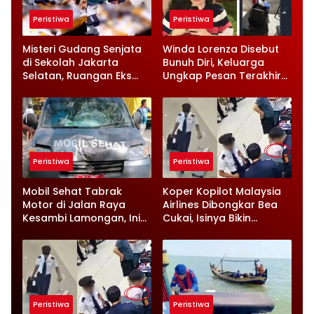
Peristiwa
Peristiwa
Misteri Gudang Senjata
Winda Lorenza Disebut
di Sekolah Jakarta
Bunuh Diri, Keluarga
Selatan, Ruangan Eks
Ungkap Pesan Terakhir
Ketua Yayasan Jadi
dan Rencana Jual
Sorotan
Rumah
Peristiwa
Peristiwa
Mobil Sehat Tabrak
Koper Kopilot Malaysia
Motor di Jalan Raya
Airlines Dibongkar Bea
Kesambi Lamongan, Ini
Cukai, Isinya Bikin
Kronologinya
Petugas Terkejut
Peristiwa
Peristiwa