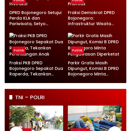
DPRD Bojonegoro Setujui
Fraksi Demokrat DPRD
Perda KLA dan
Bojonegoro:
Pariwisata, Setyo
Infrastruktur Wisata
Wahono Langsung Beri
hingga UMKM Harus Jadi
Instruksi
Prioritas
Politik
Politik
Fraksi PKB DPRD
Parkir Gratis Masih
Bojonegoro Sepakat Dua
Dipungut, Komisi B DPRD
Raperda, Tekankan
Bojonegoro Minta
Perlindungan Anak
Pengawasan Diperketat
TNI – POLRI