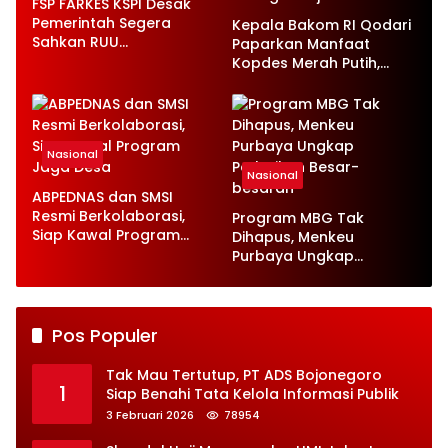
FSP FARKES KSPI Desak
Pemerintah Segera
Kepala Bakom RI Qodari
Sahkan RUU
Paparkan Manfaat
Ketenagakerjaan Baru
Kopdes Merah Putih,
Serap 1,4 Juta Tenaga
Kerja
Nasional
Nasional
ABPEDNAS dan SMSI
Resmi Berkolaborasi,
Program MBG Tak
Siap Kawal Program
Dihapus, Menkeu
Jaga Desa
Purbaya Ungkap
Perbaikan Besar-
besaran
Pos Populer
Tak Mau Tertutup, PT ADS Bojonegoro
1
Siap Benahi Tata Kelola Informasi Publik
3 Februari 2026
78954