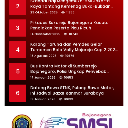
Skandal Haji Mengemuka: HMI Jakarta
2
Raya Tantang Kemenag Buka-Bukaan
Soal Kontrak Syarekah Bermasalah
23 Oktober 2025
11253
Pilkades Sukorejo Bojonegoro Kacau:
3
Penolakan Peserta Picu Ricuh
14 November 2025
10740
Karang Taruna dan Pemdes Gelar
4
Turnamen Bola Volly Mojorejo Cup 2 2025,
Diikuti 28 Tim
18 Agustus 2025
10676
Bus Kontra Motor di Sumberrejo
5
Bojonegoro, Polisi Ungkap Penyebab
Kecelakaan
17 Januari 2026
10653
Datang Bawa STNK, Pulang Bawa Motor,
6
Ini Jadwal Bazar Ranmor Surabaya
19 Januari 2026
10633