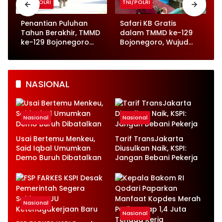
TNI/POLRI
TNI/POLRI
o
Penantian Puluhan
Safari KB Gratis
n
Tahun Berakhir, TMMD
dalam TMMD ke-129
ke-129 Bojonegoro
Bojonegoro, Wujud
Wujudkan Jalan Beton
Nyata Kepedulian
di Kesongo
pada Kesehatan
Keluarga
NASIONAL
Nasional
Nasional
Usai Bertemu Menkeu,
Tarif TransJakarta
Said Iqbal Umumkan
Diusulkan Naik, KSPI:
Demo Buruh Dibatalkan
Jangan Bebani Pekerja
Nasional
Nasional