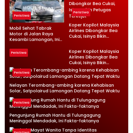
Peristiwa
Peristiwa
Koper Kopilot Malaysia
Mobil Sehat Tabrak
Airlines Dibongkar Bea
Motor di Jalan Raya
Cukai, Isinya Bikin
Kesambi Lamongan, Ini
Petugas Terkejut
Kronologinya
Koper Kopilot Malaysia
Peristiwa
Airlines Dibongkar Bea
Cukai, Isinya Bikin
Petugas Terkejut
Peristiwa
Nelayan Terombang-ambing karena Kehabisan
Solar, Satpolairud Lamongan Datang Tepat Waktu
Peristiwa
Pengunjung Rumah Hantu di Tulungagung
Meninggal Mendadak, Ini Fakta-faktanya
Peristiwa