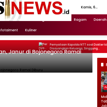
Kamis, 6
Agustus 2026
n
Peristiwa
Investigasi
Politik
Ragam
Daerah
nfotaiment
Kuliner
Pernyataan Kapolda NTT soal Dokter Icha
Ra
Disayangkan Keluarga, Singgung
Pok
an, Janur di Bojonegoro Ramai
Pendampingan Ahli Jiwa
P
Mob
Tab
Jal