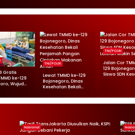
TNI/POLRI
I
Jalan Cor TM
TNI/POLRI
129 Bojonegoro
B Gratis
Siswa SDN Kes
Lewat TMMD ke-129
TMMD ke-129
Latihan Makin
Bojonegoro, Dinas
oro, Wujud
Semangat
Kesehatan Bekali
epedulian
Penjamah Pangan
esehatan
Ciptakan Makanan
ga
Aman
Nasional
Nasio