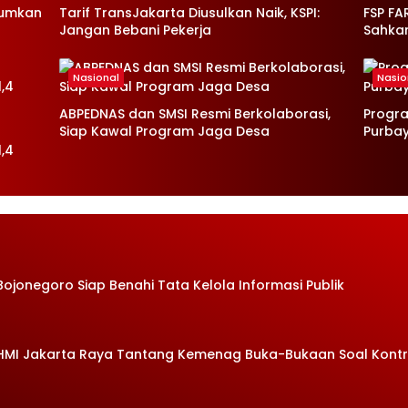
mumkan
Tarif TransJakarta Diusulkan Naik, KSPI:
FSP FA
Jangan Bebani Pekerja
Sahka
Nasional
Nasio
ABPEDNAS dan SMSI Resmi Berkolaborasi,
Progr
Siap Kawal Program Jaga Desa
Purba
,4
Bojonegoro Siap Benahi Tata Kelola Informasi Publik
 HMI Jakarta Raya Tantang Kemenag Buka-Bukaan Soal Kont