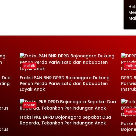
Heb
Me
Ma
Politik
Politi
g Dua
Fraksi PAN BNR DPRD Bojonegoro Dukung
DPRD B
nting
Penuh Perda Pariwisata dan Kabupaten
Pariwi
Layak Anak
Instruk
Politik
Politi
Fraksi PKB DPRD Bojonegoro Sepakat Dua
Raperda, Tekankan Perlindungan Anak
Parkir
arus
Bojone