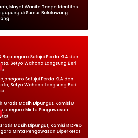
oh, Mayat Wanita Tanpa Identitas
ngapung di Sumur Bululawang
lang
k
ojonegoro Setujui Perda KLA dan
sata, Setyo Wahono Langsung Beri
si
k
 Gratis Masih Dipungut, Komisi B DPRD
goro Minta Pengawasan Diperketat