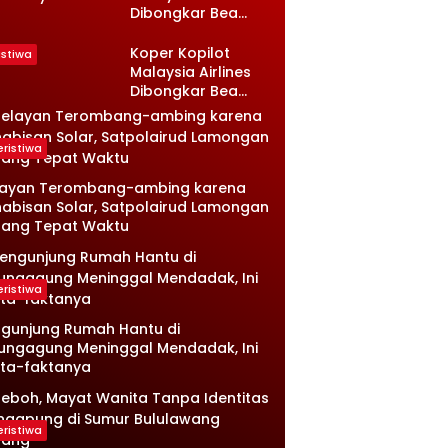
Dibongkar Bea
sambi
Cukai, Isinya Bikin
ongan, Ini
Petugas Terkejut
nologinya
Koper Kopilot
istiwa
Malaysia Airlines
Dibongkar Bea
Cukai, Isinya Bikin
Petugas Terkejut
eristiwa
layan Terombang-ambing karena
abisan Solar, Satpolairud Lamongan
tang Tepat Waktu
eristiwa
gunjung Rumah Hantu di
ungagung Meninggal Mendadak, Ini
ta-faktanya
eristiwa