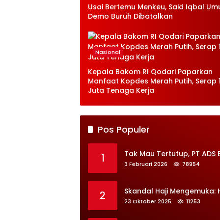
Usai Bertemu Menkeu, Said Iqbal U
Demo Buruh Dibatalkan
Nasional
Kepala Bakom RI Qodari Paparkan
Manfaat Kopdes Merah Putih, Serap 1
Juta Tenaga Kerja
Pos Populer
Tak Mau Tertutup, PT ADS 
1
3 Februari 2026
78954
Skandal Haji Mengemuka:
2
23 Oktober 2025
11253