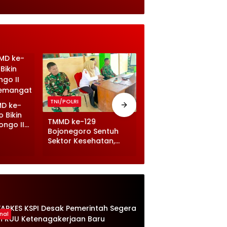
TNI/POLRI
TNI/POLRI
MD ke-
TMMD 129 Bojonegor
 Bikin
Kebut Drainase, Jala
TMMD ke-129
ongo II
Desa Kesongo Makin
Bojonegoro Sentuh
Tangguh
Sektor Kesehatan,
Balita dan Ibu Hamil
Terima Makanan
Bergizi
nal