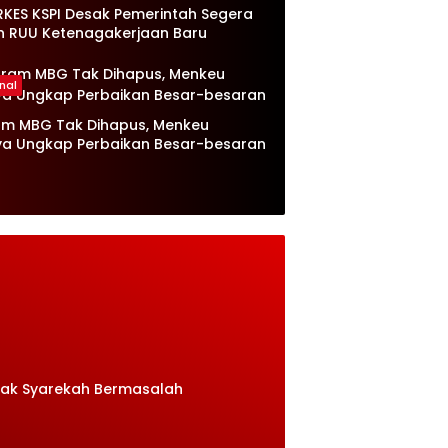
RKES KSPI Desak Pemerintah Segera
n RUU Ketenagakerjaan Baru
nal
am MBG Tak Dihapus, Menkeu
ya Ungkap Perbaikan Besar-besaran
rak Syarekah Bermasalah