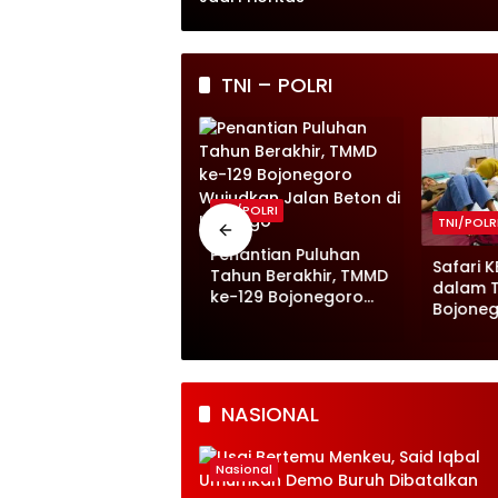
TNI – POLRI
NI/POLRI
TNI/POLRI
TNI/POLR
MMD 129 Bojonegoro
ebut Drainase, Jalan
Penantian Puluhan
Safari K
esa Kesongo Makin
Tahun Berakhir, TMMD
dalam 
angguh
ke-129 Bojonegoro
Bojoneg
Wujudkan Jalan Beton
Nyata K
di Kesongo
pada K
Keluar
NASIONAL
Nasional