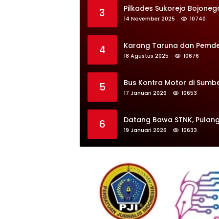
Pilkades Sukorejo Bojoneg
3
14 November 2025
10740
Karang Taruna dan Pemdes 
4
18 Agustus 2025
10676
Bus Kontra Motor di Sumb
5
17 Januari 2026
10653
Datang Bawa STNK, Pulang
6
19 Januari 2026
10633