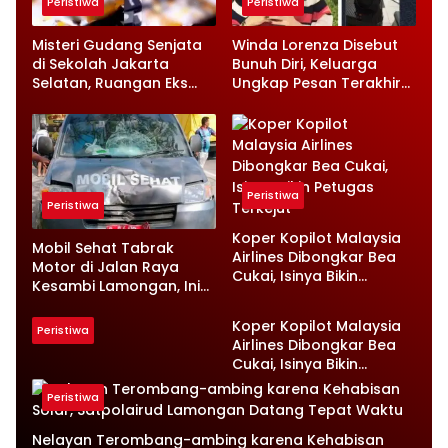
Peristiwa
Peristiwa
Misteri Gudang Senjata
Winda Lorenza Disebut
di Sekolah Jakarta
Bunuh Diri, Keluarga
Selatan, Ruangan Eks
Ungkap Pesan Terakhir
Ketua Yayasan Jadi
dan Rencana Jual
Sorotan
Rumah
Peristiwa
Peristiwa
Koper Kopilot Malaysia
Mobil Sehat Tabrak
Airlines Dibongkar Bea
Motor di Jalan Raya
Cukai, Isinya Bikin
Kesambi Lamongan, Ini
Petugas Terkejut
Kronologinya
Koper Kopilot Malaysia
Peristiwa
Airlines Dibongkar Bea
Cukai, Isinya Bikin
Petugas Terkejut
Peristiwa
Nelayan Terombang-ambing karena Kehabisan