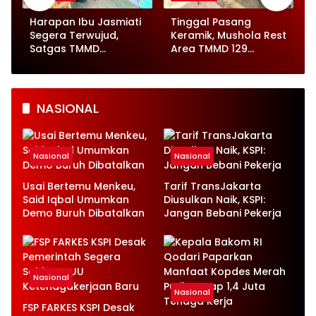
o
Harapan Ibu Jasmiati
Tinggal Pasang
Segera Terwujud,
Keramik, Mushola Rest
Satgas TMMD
Area TMMD 129
Bojonegoro Kebutan
Bojonegoro Segera
Renovasi Rumah
Dibuka
NASIONAL
Nasional
Nasional
Usai Bertemu Menkeu,
Tarif TransJakarta
Said Iqbal Umumkan
Diusulkan Naik, KSPI:
Demo Buruh Dibatalkan
Jangan Bebani Pekerja
Nasional
Nasional
FSP FARKES KSPI Desak