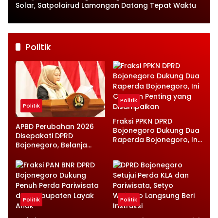
Solar, Satpolairud Lamongan Datang Tepat Waktu
Politik
Politik
Politik
Fraksi PPKN DPRD
APBD Perubahan 2026
Bojonegoro Dukung Dua
Disepakati DPRD
Raperda Bojonegoro, Ini
Bojonegoro, Belanja
Catatan Penting yang
Daerah Turun Tapi
Disampaikan
Infrastruktur Diperkuat
Politik
Politik