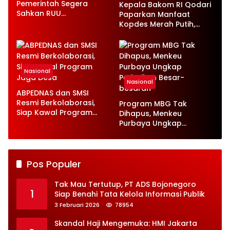
Pemerintah Segera
Kepala Bakom RI Qodari
Sahkan RUU
Paparkan Manfaat
Ketenagakerjaan Baru
Kopdes Merah Putih,
Serap 1,4 Juta Tenaga
Kerja
Nasional
Nasional
ABPEDNAS dan SMSI
Resmi Berkolaborasi,
Program MBG Tak
Siap Kawal Program
Dihapus, Menkeu
Jaga Desa
Purbaya Ungkap
Perbaikan Besar-
besaran
Pos Populer
Tak Mau Tertutup, PT ADS Bojonegoro
1
Siap Benahi Tata Kelola Informasi Publik
3 Februari 2026
78954
Skandal Haji Mengemuka: HMI Jakarta