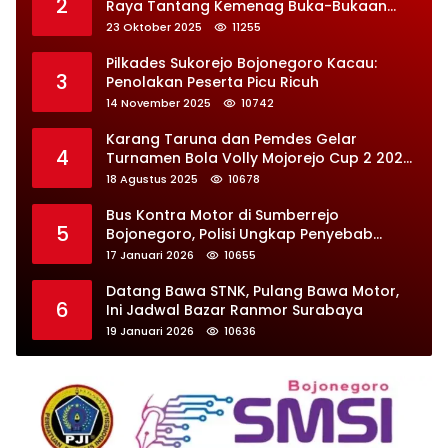
2
Raya Tantang Kemenag Buka-Bukaan
Soal Kontrak Syarekah Bermasalah
23 Oktober 2025
11255
Pilkades Sukorejo Bojonegoro Kacau:
3
Penolakan Peserta Picu Ricuh
14 November 2025
10742
Karang Taruna dan Pemdes Gelar
4
Turnamen Bola Volly Mojorejo Cup 2 2025,
Diikuti 28 Tim
18 Agustus 2025
10678
Bus Kontra Motor di Sumberrejo
5
Bojonegoro, Polisi Ungkap Penyebab
Kecelakaan
17 Januari 2026
10655
Datang Bawa STNK, Pulang Bawa Motor,
6
Ini Jadwal Bazar Ranmor Surabaya
19 Januari 2026
10636