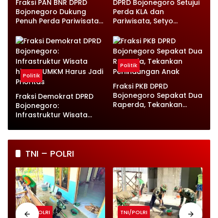
Fraksi PAN BNR DPRD
DPRD Bojonegoro Setujui
Bojonegoro Dukung
Perda KLA dan
Penuh Perda Pariwisata
Pariwisata, Setyo
dan Kabupaten Layak
Wahono Langsung Beri
Anak
Instruksi
Politik
Politik
Fraksi PKB DPRD
Bojonegoro Sepakat Dua
Fraksi Demokrat DPRD
Raperda, Tekankan
Bojonegoro:
Perlindungan Anak
Infrastruktur Wisata
hingga UMKM Harus Jadi
Prioritas
TNI – POLRI
TNI/POLRI
TNI/POLRI