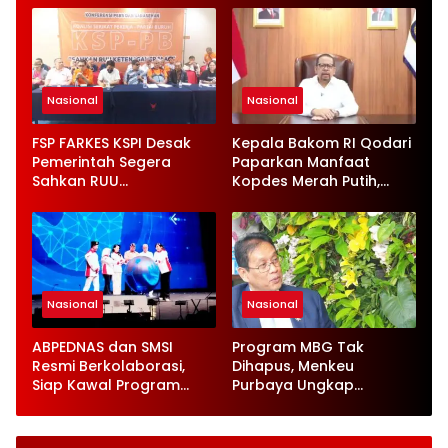
Nasional
Nasional
FSP FARKES KSPI Desak
Kepala Bakom RI Qodari
Pemerintah Segera
Paparkan Manfaat
Sahkan RUU
Kopdes Merah Putih,
Ketenagakerjaan Baru
Serap 1,4 Juta Tenaga
Kerja
Nasional
Nasional
ABPEDNAS dan SMSI
Program MBG Tak
Resmi Berkolaborasi,
Dihapus, Menkeu
Siap Kawal Program
Purbaya Ungkap
Jaga Desa
Perbaikan Besar-
besaran