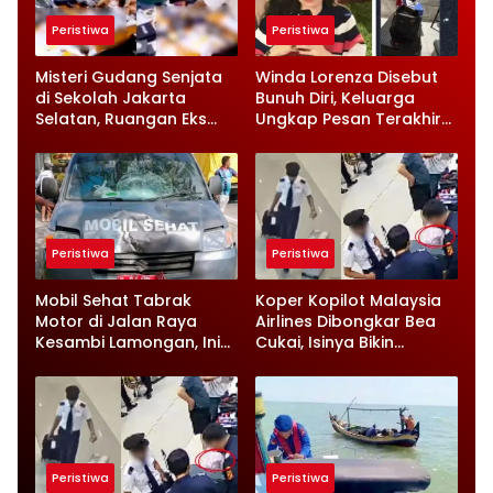
Peristiwa
Peristiwa
Misteri Gudang Senjata
Winda Lorenza Disebut
di Sekolah Jakarta
Bunuh Diri, Keluarga
Selatan, Ruangan Eks
Ungkap Pesan Terakhir
Ketua Yayasan Jadi
dan Rencana Jual
Sorotan
Rumah
Peristiwa
Peristiwa
Mobil Sehat Tabrak
Koper Kopilot Malaysia
Motor di Jalan Raya
Airlines Dibongkar Bea
Kesambi Lamongan, Ini
Cukai, Isinya Bikin
Kronologinya
Petugas Terkejut
Peristiwa
Peristiwa