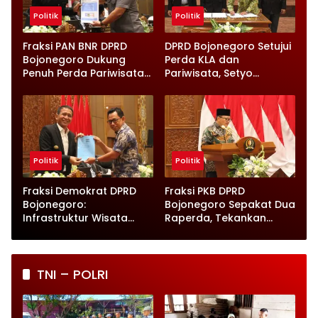
Politik
Politik
Fraksi PAN BNR DPRD
DPRD Bojonegoro Setujui
Bojonegoro Dukung
Perda KLA dan
Penuh Perda Pariwisata
Pariwisata, Setyo
dan Kabupaten Layak
Wahono Langsung Beri
Anak
Instruksi
Politik
Politik
Fraksi Demokrat DPRD
Fraksi PKB DPRD
Bojonegoro:
Bojonegoro Sepakat Dua
Infrastruktur Wisata
Raperda, Tekankan
hingga UMKM Harus Jadi
Perlindungan Anak
Prioritas
TNI – POLRI