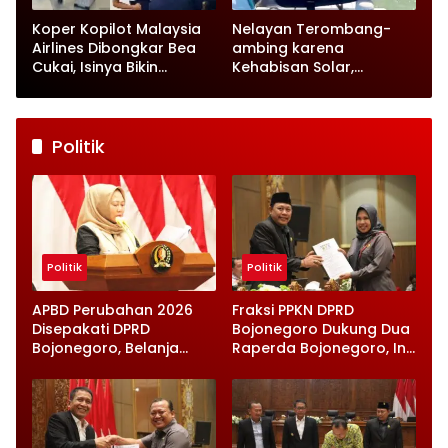
Koper Kopilot Malaysia
Nelayan Terombang-
Airlines Dibongkar Bea
ambing karena
Cukai, Isinya Bikin
Kehabisan Solar,
Petugas Terkejut
Satpolairud Lamongan
Datang Tepat Waktu
Politik
Politik
Politik
APBD Perubahan 2026
Fraksi PPKN DPRD
Disepakati DPRD
Bojonegoro Dukung Dua
Bojonegoro, Belanja
Raperda Bojonegoro, Ini
Daerah Turun Tapi
Catatan Penting yang
Infrastruktur Diperkuat
Disampaikan