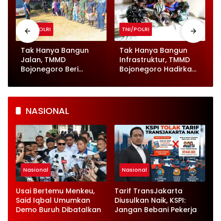
TNI/POLRI
TNI/POLRI
Tak Hanya Bangun
Tak Hanya Bangun
Jalan, TMMD
Infrastruktur, TMMD
Bojonegoro Beri
Bojonegoro Hadirkan
Pelayanan Kesehatan
Momen Humanis
untuk Ratusan Ternak
Prajurit Anyam Tikar
NASIONAL
Nasional
Nasional
Usai Bertemu Menkeu,
Tarif TransJakarta
Said Iqbal Umumkan
Diusulkan Naik, KSPI:
Demo Buruh Dibatalkan
Jangan Bebani Pekerja