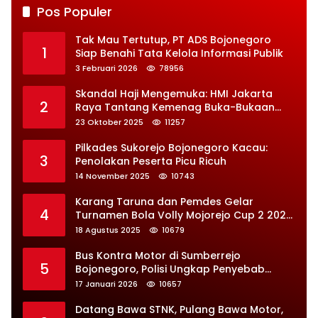
Pos Populer
Tak Mau Tertutup, PT ADS Bojonegoro
1
Siap Benahi Tata Kelola Informasi Publik
3 Februari 2026
78956
Skandal Haji Mengemuka: HMI Jakarta
2
Raya Tantang Kemenag Buka-Bukaan
Soal Kontrak Syarekah Bermasalah
23 Oktober 2025
11257
Pilkades Sukorejo Bojonegoro Kacau:
3
Penolakan Peserta Picu Ricuh
14 November 2025
10743
Karang Taruna dan Pemdes Gelar
4
Turnamen Bola Volly Mojorejo Cup 2 2025,
Diikuti 28 Tim
18 Agustus 2025
10679
Bus Kontra Motor di Sumberrejo
5
Bojonegoro, Polisi Ungkap Penyebab
Kecelakaan
17 Januari 2026
10657
Datang Bawa STNK, Pulang Bawa Motor,