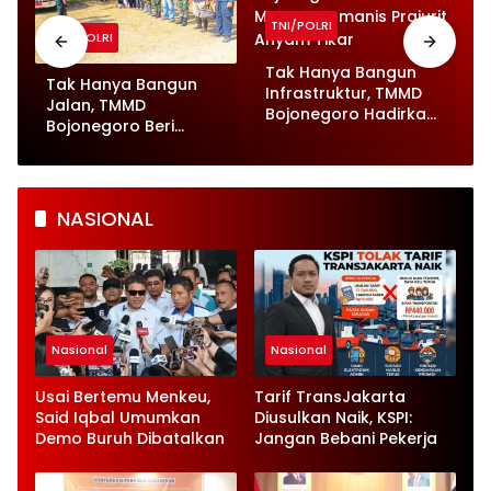
TNI/POLRI
TNI/POLRI
Tak Hanya Bangun
Tak Hanya Bangun
Infrastruktur, TMMD
Jalan, TMMD
Bojonegoro Hadirkan
Bojonegoro Beri
Momen Humanis
Pelayanan Kesehatan
Prajurit Anyam Tikar
untuk Ratusan Ternak
NASIONAL
Nasional
Nasional
Usai Bertemu Menkeu,
Tarif TransJakarta
Said Iqbal Umumkan
Diusulkan Naik, KSPI:
Demo Buruh Dibatalkan
Jangan Bebani Pekerja