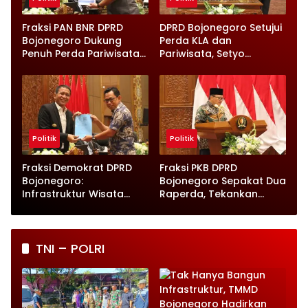
Fraksi PAN BNR DPRD
DPRD Bojonegoro Setujui
Bojonegoro Dukung
Perda KLA dan
Penuh Perda Pariwisata
Pariwisata, Setyo
dan Kabupaten Layak
Wahono Langsung Beri
Anak
Instruksi
Politik
Politik
Fraksi Demokrat DPRD
Fraksi PKB DPRD
Bojonegoro:
Bojonegoro Sepakat Dua
Infrastruktur Wisata
Raperda, Tekankan
hingga UMKM Harus Jadi
Perlindungan Anak
Prioritas
TNI – POLRI