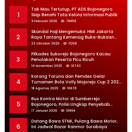
Tak Mau Tertutup, PT ADS Bojonegoro
1
Siap Benahi Tata Kelola Informasi Publik
3 Februari 2026
78956
Skandal Haji Mengemuka: HMI Jakarta
2
Raya Tantang Kemenag Buka-Bukaan
Soal Kontrak Syarekah Bermasalah
23 Oktober 2025
11256
Pilkades Sukorejo Bojonegoro Kacau:
3
Penolakan Peserta Picu Ricuh
14 November 2025
10743
Karang Taruna dan Pemdes Gelar
4
Turnamen Bola Volly Mojorejo Cup 2 2025,
Diikuti 28 Tim
18 Agustus 2025
10678
Bus Kontra Motor di Sumberrejo
5
Bojonegoro, Polisi Ungkap Penyebab
Kecelakaan
17 Januari 2026
10656
Datang Bawa STNK, Pulang Bawa Motor,
6
Ini Jadwal Bazar Ranmor Surabaya