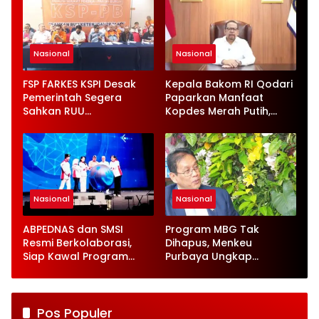
Nasional
Nasional
FSP FARKES KSPI Desak
Kepala Bakom RI Qodari
Pemerintah Segera
Paparkan Manfaat
Sahkan RUU
Kopdes Merah Putih,
Ketenagakerjaan Baru
Serap 1,4 Juta Tenaga
Kerja
Nasional
Nasional
ABPEDNAS dan SMSI
Program MBG Tak
Resmi Berkolaborasi,
Dihapus, Menkeu
Siap Kawal Program
Purbaya Ungkap
Jaga Desa
Perbaikan Besar-
besaran
Pos Populer