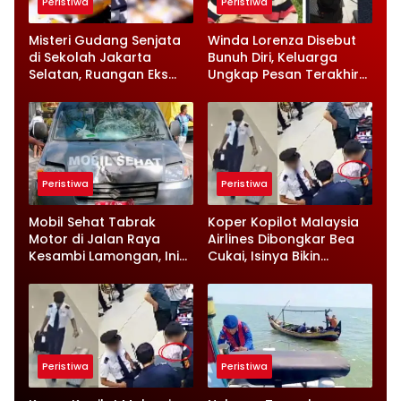
Peristiwa
Peristiwa
Misteri Gudang Senjata
Winda Lorenza Disebut
di Sekolah Jakarta
Bunuh Diri, Keluarga
Selatan, Ruangan Eks
Ungkap Pesan Terakhir
Ketua Yayasan Jadi
dan Rencana Jual
Sorotan
Rumah
Peristiwa
Peristiwa
Mobil Sehat Tabrak
Koper Kopilot Malaysia
Motor di Jalan Raya
Airlines Dibongkar Bea
Kesambi Lamongan, Ini
Cukai, Isinya Bikin
Kronologinya
Petugas Terkejut
Peristiwa
Peristiwa