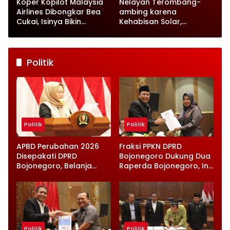
Koper Kopilot Malaysia
Nelayan Terombang-
Airlines Dibongkar Bea
ambing karena
Cukai, Isinya Bikin
Kehabisan Solar,
Petugas Terkejut
Satpolairud Lamongan
Datang Tepat Waktu
Politik
Politik
Politik
APBD Perubahan 2026
Fraksi PPKN DPRD
Disepakati DPRD
Bojonegoro Dukung Dua
Bojonegoro, Belanja
Raperda Bojonegoro, Ini
Daerah Turun Tapi
Catatan Penting yang
Infrastruktur Diperkuat
Disampaikan
Politik
Politik