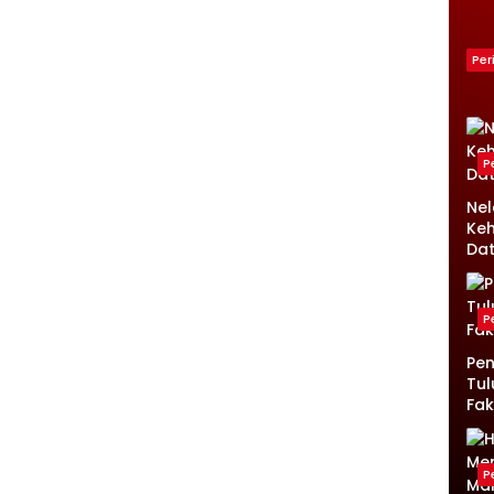
Ke
Lam
Kro
Per
P
Ne
Keh
Da
P
Pen
Tul
Fak
P