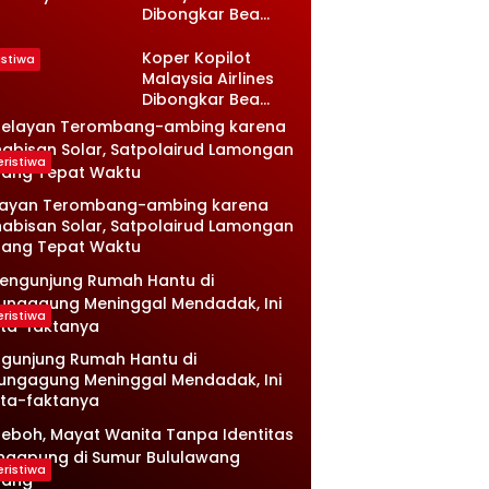
Dibongkar Bea
sambi
Cukai, Isinya Bikin
ongan, Ini
Petugas Terkejut
nologinya
Koper Kopilot
istiwa
Malaysia Airlines
Dibongkar Bea
Cukai, Isinya Bikin
Petugas Terkejut
eristiwa
layan Terombang-ambing karena
abisan Solar, Satpolairud Lamongan
tang Tepat Waktu
eristiwa
gunjung Rumah Hantu di
ungagung Meninggal Mendadak, Ini
ta-faktanya
eristiwa