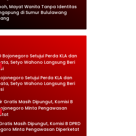
oh, Mayat Wanita Tanpa Identitas
ngapung di Sumur Bululawang
lang
k
ojonegoro Setujui Perda KLA dan
sata, Setyo Wahono Langsung Beri
si
k
 Gratis Masih Dipungut, Komisi B DPRD
goro Minta Pengawasan Diperketat