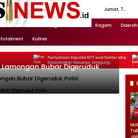
Jumat, 7
Agustus 2026
n
Peristiwa
Investigasi
Politik
Ragam
Daerah
nfotaiment
Kuliner
ernyataan Kapolda NTT soal Dokter Icha
Rabat Beton Diperta
isayangkan Keluarga, Singgung
Pokan Baru Simalungu
 Lamongan Bubar Digeruduk
endampingan Ahli Jiwa
gan Bubar Digeruduk Polisi
P
Mob
Tab
Jal