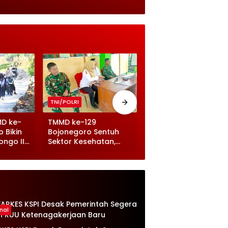
TNI/POLRI
TNI/POLRI
TMMD 129 Bojonegor
Kebut Drainase, Jala
MD ke-
TMMD ke-129
Desa Kesongo Makin
 Bikin
Bojonegoro Sentuh
Tangguh
ongo II
Sektor Kesehatan,
Balita dan Ibu Hamil
Terima Makanan
Bergizi
nal