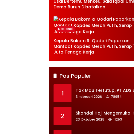
Usai Bertemu Menkeu, Said Iqbal U
Demo Buruh Dibatalkan
Nasional
Kepala Bakom RI Qodari Paparkan
Manfaat Kopdes Merah Putih, Serap 1
Juta Tenaga Kerja
Pos Populer
Tak Mau Tertutup, PT ADS 
1
3 Februari 2026
78954
Skandal Haji Mengemuka:
2
23 Oktober 2025
11253