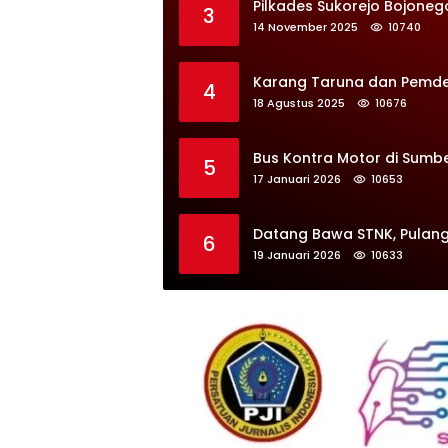
Pilkades Sukorejo Bojoneg
3
14 November 2025
10740
Karang Taruna dan Pemdes 
4
18 Agustus 2025
10676
Bus Kontra Motor di Sumb
5
17 Januari 2026
10653
Datang Bawa STNK, Pulang
6
19 Januari 2026
10633