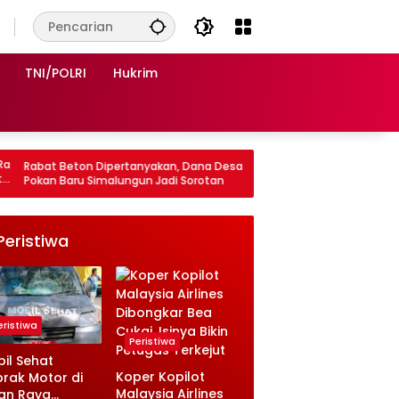
TNI/POLRI
Hukrim
nyakan, Dana Desa
20 Awak KMN ENTOK Belum Kembali, Polisi
n Jadi Sorotan
Perkuat Pencarian di Perairan Kangean
Lamongan
Peristiwa
eristiwa
Peristiwa
il Sehat
Koper Kopilot
rak Motor di
Malaysia Airlines
an Raya