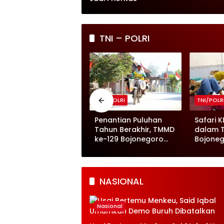
TNI – POLRI
NI/POLRI
TNI/POLRI
TNI/POLR
MMD 129 Bojonegoro
ebut Drainase, Jalan
Penantian Puluhan
Safari K
esa Kesongo Makin
Tahun Berakhir, TMMD
dalam 
angguh
ke-129 Bojonegoro
Bojoneg
Wujudkan Jalan Beton
Nyata K
di Kesongo
pada K
Keluar
NASIONAL
Nasional