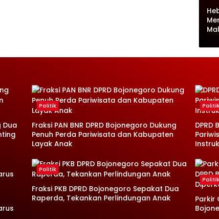
Heb
Me
Ma
Politik
Politi
g Dua
Fraksi PAN BNR DPRD Bojonegoro Dukung
DPRD B
nting
Penuh Perda Pariwisata dan Kabupaten
Pariwi
Layak Anak
Instruk
Politik
Politi
Fraksi PKB DPRD Bojonegoro Sepakat Dua
Raperda, Tekankan Perlindungan Anak
Parkir
arus
Bojone