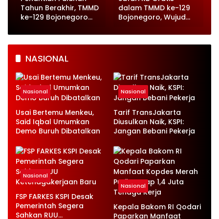
n
Tahun Berakhir, TMMD
dalam TMMD ke-129
ke-129 Bojonegoro
Bojonegoro, Wujud
Wujudkan Jalan Beton
Nyata Kepedulian
di Kesongo
pada Kesehatan
Keluarga
NASIONAL
Nasional
Nasional
Usai Bertemu Menkeu,
Tarif TransJakarta
Said Iqbal Umumkan
Diusulkan Naik, KSPI:
Demo Buruh Dibatalkan
Jangan Bebani Pekerja
Nasional
Nasional
FSP FARKES KSPI Desak
Pemerintah Segera
Kepala Bakom RI Qodari
Sahkan RUU
Paparkan Manfaat