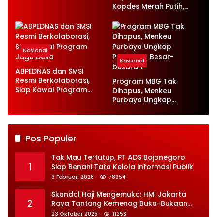
Ketenagakerjaan Baru
Kopdes Merah Putih,
Serap 1,4 Juta Tenaga
Kerja
Nasional
Nasional
ABPEDNAS dan SMSI
Resmi Berkolaborasi,
Program MBG Tak
Siap Kawal Program
Dihapus, Menkeu
Jaga Desa
Purbaya Ungkap
Perbaikan Besar-
besaran
Pos Populer
Tak Mau Tertutup, PT ADS Bojonegoro
1
Siap Benahi Tata Kelola Informasi Publik
3 Februari 2026
78954
Skandal Haji Mengemuka: HMI Jakarta
2
Raya Tantang Kemenag Buka-Bukaan
Soal Kontrak Syarekah Bermasalah
23 Oktober 2025
11253