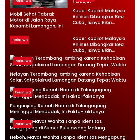
Peristiwa
Koper Kopilot Malaysia
Mobil Sehat Tabrak
Airlines Dibongkar Bea
Motor di Jalan Raya
Cukai, Isinya Bikin
Kesambi Lamongan, Ini
Petugas Terkejut
Kronologinya
Koper Kopilot Malaysia
Peristiwa
Airlines Dibongkar Bea
Cukai, Isinya Bikin
Petugas Terkejut
Peristiwa
Nelayan Terombang-ambing karena Kehabisan
Solar, Satpolairud Lamongan Datang Tepat Waktu
Peristiwa
Pengunjung Rumah Hantu di Tulungagung
Meninggal Mendadak, Ini Fakta-faktanya
Peristiwa
Heboh, Mayat Wanita Tanpa Identitas Mengapung