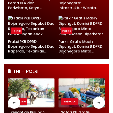
Perda KLA dan
Bojonegoro:
Pariwisata, Setyo
Infrastruktur Wisata
Wahono Langsung Beri
hingga UMKM Harus Jadi
Instruksi
Prioritas
Politik
Politik
Fraksi PKB DPRD
Parkir Gratis Masih
Bojonegoro Sepakat Dua
Dipungut, Komisi B DPRD
Raperda, Tekankan
Bojonegoro Minta
Perlindungan Anak
Pengawasan Diperketat
TNI – POLRI
TNI/POLRI
TNI/POLRI
o
Penantian Puluhan
Safari KB Gratis