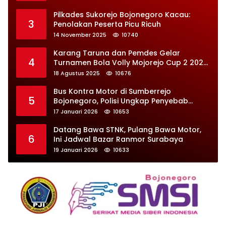
Pilkades Sukorejo Bojonegoro Kacau:
3
Penolakan Peserta Picu Ricuh
14 November 2025
10740
Karang Taruna dan Pemdes Gelar
4
Turnamen Bola Volly Mojorejo Cup 2 2025,
Diikuti 28 Tim
18 Agustus 2025
10676
Bus Kontra Motor di Sumberrejo
5
Bojonegoro, Polisi Ungkap Penyebab
Kecelakaan
17 Januari 2026
10653
Datang Bawa STNK, Pulang Bawa Motor,
6
Ini Jadwal Bazar Ranmor Surabaya
19 Januari 2026
10633