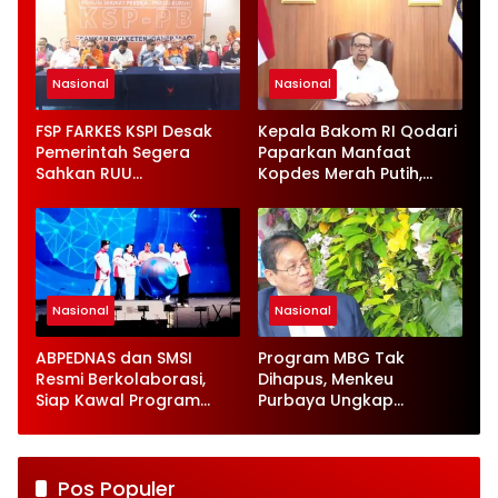
Nasional
Nasional
FSP FARKES KSPI Desak
Kepala Bakom RI Qodari
Pemerintah Segera
Paparkan Manfaat
Sahkan RUU
Kopdes Merah Putih,
Ketenagakerjaan Baru
Serap 1,4 Juta Tenaga
Kerja
Nasional
Nasional
ABPEDNAS dan SMSI
Program MBG Tak
Resmi Berkolaborasi,
Dihapus, Menkeu
Siap Kawal Program
Purbaya Ungkap
Jaga Desa
Perbaikan Besar-
besaran
Pos Populer