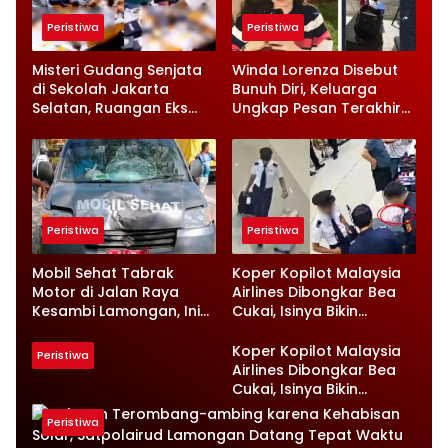
Peristiwa
Peristiwa
Misteri Gudang Senjata
Winda Lorenza Disebut
di Sekolah Jakarta
Bunuh Diri, Keluarga
Selatan, Ruangan Eks
Ungkap Pesan Terakhir
Ketua Yayasan Jadi
dan Rencana Jual
Sorotan
Rumah
Peristiwa
Peristiwa
Mobil Sehat Tabrak
Koper Kopilot Malaysia
Motor di Jalan Raya
Airlines Dibongkar Bea
Kesambi Lamongan, Ini
Cukai, Isinya Bikin
Kronologinya
Petugas Terkejut
Koper Kopilot Malaysia
Peristiwa
Airlines Dibongkar Bea
Cukai, Isinya Bikin
Petugas Terkejut
Peristiwa