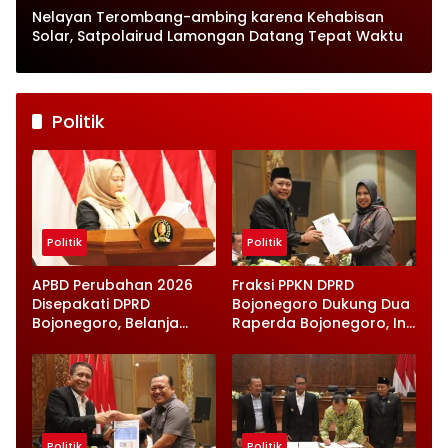
Nelayan Terombang-ambing karena Kehabisan
Solar, Satpolairud Lamongan Datang Tepat Waktu
Politik
Politik
Politik
APBD Perubahan 2026
Fraksi PPKN DPRD
Disepakati DPRD
Bojonegoro Dukung Dua
Bojonegoro, Belanja
Raperda Bojonegoro, Ini
Daerah Turun Tapi
Catatan Penting yang
Infrastruktur Diperkuat
Disampaikan
Politik
Politik