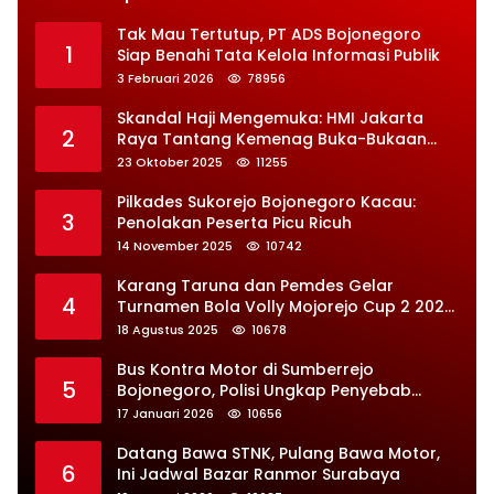
Tak Mau Tertutup, PT ADS Bojonegoro
1
Siap Benahi Tata Kelola Informasi Publik
3 Februari 2026
78956
Skandal Haji Mengemuka: HMI Jakarta
2
Raya Tantang Kemenag Buka-Bukaan
Soal Kontrak Syarekah Bermasalah
23 Oktober 2025
11255
Pilkades Sukorejo Bojonegoro Kacau:
3
Penolakan Peserta Picu Ricuh
14 November 2025
10742
Karang Taruna dan Pemdes Gelar
4
Turnamen Bola Volly Mojorejo Cup 2 2025,
Diikuti 28 Tim
18 Agustus 2025
10678
Bus Kontra Motor di Sumberrejo
5
Bojonegoro, Polisi Ungkap Penyebab
Kecelakaan
17 Januari 2026
10656
Datang Bawa STNK, Pulang Bawa Motor,
6
Ini Jadwal Bazar Ranmor Surabaya