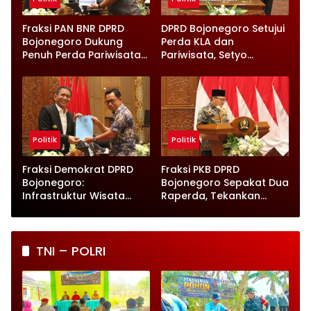
Fraksi PAN BNR DPRD
DPRD Bojonegoro Setujui
Bojonegoro Dukung
Perda KLA dan
Penuh Perda Pariwisata
Pariwisata, Setyo
dan Kabupaten Layak
Wahono Langsung Beri
Anak
Instruksi
Politik
Politik
Fraksi Demokrat DPRD
Fraksi PKB DPRD
Bojonegoro:
Bojonegoro Sepakat Dua
Infrastruktur Wisata
Raperda, Tekankan
hingga UMKM Harus Jadi
Perlindungan Anak
Prioritas
TNI – POLRI