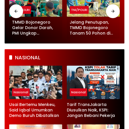
TNI/POLRI
TNI/POLRI
n
TMMD Bojonegoro
Jelang Penutupan,
Gelar Donor Darah,
TMMD Bojonegoro
PMI Ungkap
Tanam 50 Pohon di
Kebutuhan Masih
Kesongo
Tinggi
NASIONAL
Nasional
Nasional
Usai Bertemu Menkeu,
Tarif TransJakarta
Said Iqbal Umumkan
Diusulkan Naik, KSPI:
Demo Buruh Dibatalkan
Jangan Bebani Pekerja