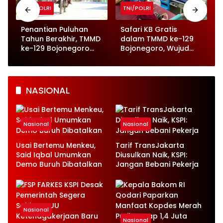
TNI/POLRI
TNI/POLRI
o
Penantian Puluhan
Safari KB Gratis
n
Tahun Berakhir, TMMD
dalam TMMD ke-129
ke-129 Bojonegoro
Bojonegoro, Wujud
Wujudkan Jalan Beton
Nyata Kepedulian
di Kesongo
pada Kesehatan
Keluarga
NASIONAL
Nasional
Nasional
Usai Bertemu Menkeu,
Tarif TransJakarta
Said Iqbal Umumkan
Diusulkan Naik, KSPI:
Demo Buruh Dibatalkan
Jangan Bebani Pekerja
Nasional
Nasional