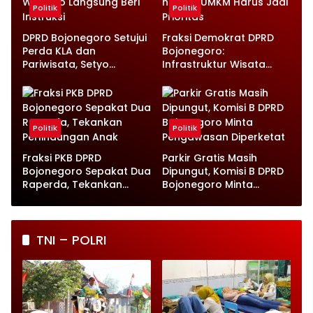
Politik
Politik
DPRD Bojonegoro Setujui
Fraksi Demokrat DPRD
Perda KLA dan
Bojonegoro:
Pariwisata, Setyo
Infrastruktur Wisata
Wahono Langsung Beri
hingga UMKM Harus Jadi
Instruksi
Prioritas
Politik
Politik
Fraksi PKB DPRD
Parkir Gratis Masih
Bojonegoro Sepakat Dua
Dipungut, Komisi B DPRD
Raperda, Tekankan
Bojonegoro Minta
Perlindungan Anak
Pengawasan Diperketat
TNI – POLRI