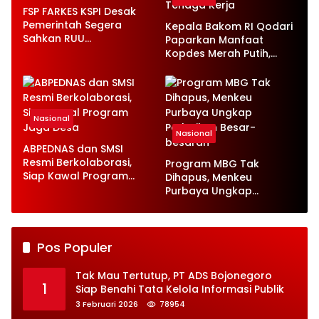
FSP FARKES KSPI Desak
Pemerintah Segera
Kepala Bakom RI Qodari
Sahkan RUU
Paparkan Manfaat
Ketenagakerjaan Baru
Kopdes Merah Putih,
Serap 1,4 Juta Tenaga
Kerja
Nasional
Nasional
ABPEDNAS dan SMSI
Resmi Berkolaborasi,
Program MBG Tak
Siap Kawal Program
Dihapus, Menkeu
Jaga Desa
Purbaya Ungkap
Perbaikan Besar-
besaran
Pos Populer
Tak Mau Tertutup, PT ADS Bojonegoro
1
Siap Benahi Tata Kelola Informasi Publik
3 Februari 2026
78954