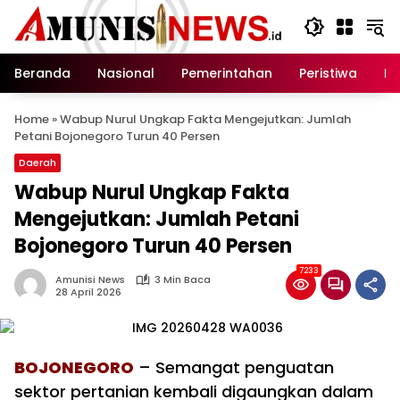
Langsung
ke
konten
Beranda
Nasional
Pemerintahan
Peristiwa
In
Home
»
Wabup Nurul Ungkap Fakta Mengejutkan: Jumlah
Petani Bojonegoro Turun 40 Persen
Daerah
Wabup Nurul Ungkap Fakta
Mengejutkan: Jumlah Petani
Bojonegoro Turun 40 Persen
7233
Amunisi News
3 Min Baca
28 April 2026
BOJONEGORO
– Semangat penguatan
sektor pertanian kembali digaungkan dalam