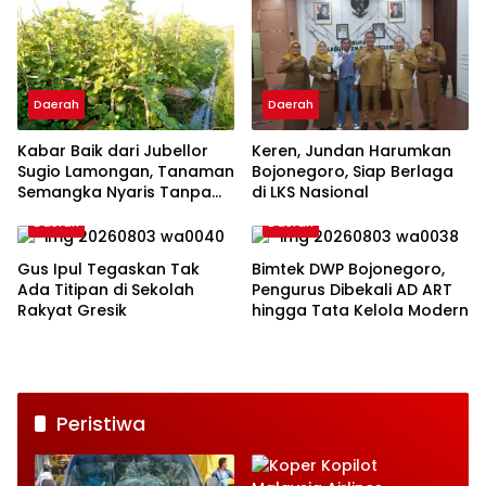
Daerah
Daerah
Kabar Baik dari Jubellor
Keren, Jundan Harumkan
Sugio Lamongan, Tanaman
Bojonegoro, Siap Berlaga
Semangka Nyaris Tanpa
di LKS Nasional
Penyakit
Daerah
Daerah
Gus Ipul Tegaskan Tak
Bimtek DWP Bojonegoro,
Ada Titipan di Sekolah
Pengurus Dibekali AD ART
Rakyat Gresik
hingga Tata Kelola Modern
Peristiwa