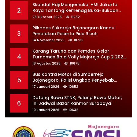
Skandal Haji Mengemuka: HMI Jakarta
2
Raya Tantang Kemenag Buka-Bukaan
Soal Kontrak Syarekah Bermasalah
23 Oktober 2025
11252
Pilkades Sukorejo Bojonegoro Kacau:
3
Penolakan Peserta Picu Ricuh
14 November 2025
10739
Karang Taruna dan Pemdes Gelar
4
Turnamen Bola Volly Mojorejo Cup 2 2025,
Diikuti 28 Tim
18 Agustus 2025
10675
Bus Kontra Motor di Sumberrejo
5
Bojonegoro, Polisi Ungkap Penyebab
Kecelakaan
17 Januari 2026
10652
Datang Bawa STNK, Pulang Bawa Motor,
6
Ini Jadwal Bazar Ranmor Surabaya
19 Januari 2026
10632