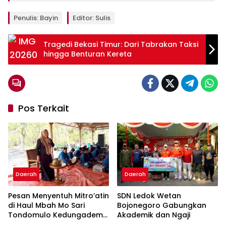
Penulis: Bayin
Editor: Sulis
Tragedi Bekasi Timur: Dari Tabrakan Taksi
hingga Benturan Kereta
Pos Terkait
Daerah
Daerah
Pesan Menyentuh Mitro’atin
SDN Ledok Wetan
di Haul Mbah Mo Sari
Bojonegoro Gabungkan
Tondomulo Kedungadem
Akademik dan Ngaji
Bojonegoro: Jangan Lupa