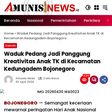
Langsung
ke
konten
Beranda
Nasional
Pemerintahan
Peristiwa
In
Home
»
Waduk Pedang Jadi Panggung Kreativitas Anak TK di
Kecamatan Kedungadem Bojonegoro
Daerah
Waduk Pedang Jadi Panggung
Kreativitas Anak TK di Kecamatan
Kedungadem Bojonegoro
8289
Amunisi News
2 Min Baca
30 April 2026
BOJONEGORO
— Semangat keceriaan
mewarnai peringatan Hari Anak Nasional