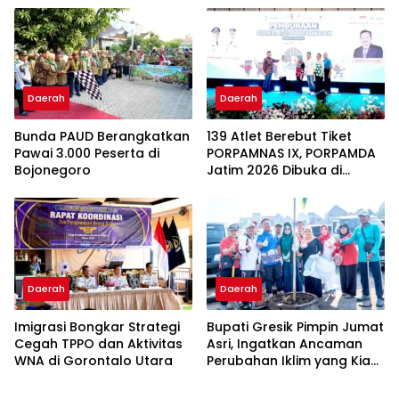
Bekal Akhirat
Daerah
Daerah
Bunda PAUD Berangkatkan
139 Atlet Berebut Tiket
Pawai 3.000 Peserta di
PORPAMNAS IX, PORPAMDA
Bojonegoro
Jatim 2026 Dibuka di
Bojonegoro
Daerah
Daerah
Imigrasi Bongkar Strategi
Bupati Gresik Pimpin Jumat
Cegah TPPO dan Aktivitas
Asri, Ingatkan Ancaman
WNA di Gorontalo Utara
Perubahan Iklim yang Kian
Nyata