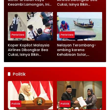
Kesambi Lamongan, Ini
Cukai, Isinya Bikin
Kronologinya
Petugas Terkejut
Peristiwa
Peristiwa
Koper Kopilot Malaysia
Nelayan Terombang-
Airlines Dibongkar Bea
ambing karena
Cukai, Isinya Bikin
Kehabisan Solar,
Petugas Terkejut
Satpolairud Lamongan
Datang Tepat Waktu
Politik
Politik
Politik