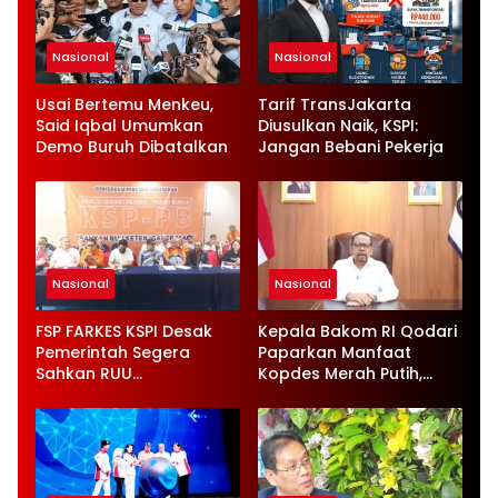
Nasional
Nasional
Usai Bertemu Menkeu,
Tarif TransJakarta
Said Iqbal Umumkan
Diusulkan Naik, KSPI:
Demo Buruh Dibatalkan
Jangan Bebani Pekerja
Nasional
Nasional
FSP FARKES KSPI Desak
Kepala Bakom RI Qodari
Pemerintah Segera
Paparkan Manfaat
Sahkan RUU
Kopdes Merah Putih,
Ketenagakerjaan Baru
Serap 1,4 Juta Tenaga
Kerja