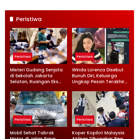
Peristiwa
Peristiwa
Peristiwa
Misteri Gudang Senjata
Winda Lorenza Disebut
di Sekolah Jakarta
Bunuh Diri, Keluarga
Selatan, Ruangan Eks
Ungkap Pesan Terakhir
Ketua Yayasan Jadi
dan Rencana Jual
Sorotan
Rumah
Peristiwa
Peristiwa
Mobil Sehat Tabrak
Koper Kopilot Malaysia
Motor di Jalan Raya
Airlines Dibongkar Bea