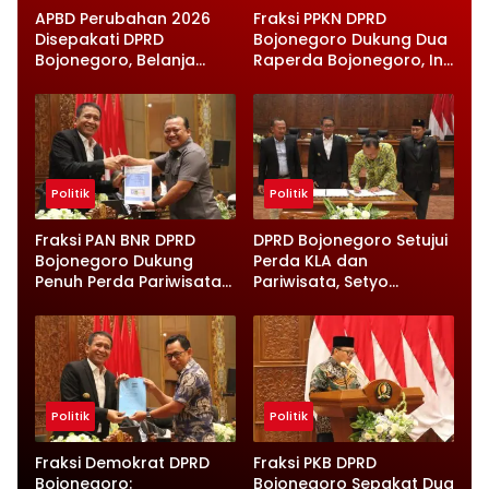
APBD Perubahan 2026
Fraksi PPKN DPRD
Disepakati DPRD
Bojonegoro Dukung Dua
Bojonegoro, Belanja
Raperda Bojonegoro, Ini
Daerah Turun Tapi
Catatan Penting yang
Infrastruktur Diperkuat
Disampaikan
Politik
Politik
Fraksi PAN BNR DPRD
DPRD Bojonegoro Setujui
Bojonegoro Dukung
Perda KLA dan
Penuh Perda Pariwisata
Pariwisata, Setyo
dan Kabupaten Layak
Wahono Langsung Beri
Anak
Instruksi
Politik
Politik
Fraksi Demokrat DPRD
Fraksi PKB DPRD
Bojonegoro:
Bojonegoro Sepakat Dua