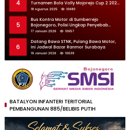
4
Turnamen Bola Volly Mojorejo Cup 2 2025,
Diikuti 28 Tim
18 Agustus 2025
10680
Bus Kontra Motor di Sumberrejo
5
Bojonegoro, Polisi Ungkap Penyebab
Kecelakaan
17 Januari 2026
10657
Datang Bawa STNK, Pulang Bawa Motor,
6
Ini Jadwal Bazar Ranmor Surabaya
19 Januari 2026
10639
BATALYON INFANTERI TERITORIAL
PEMBANGUNAN 885/BELIBIS PUTIH