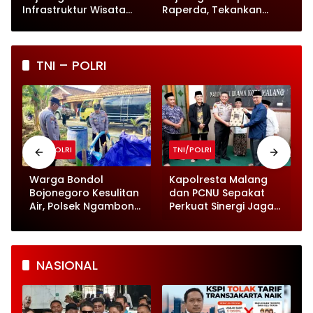
Infrastruktur Wisata
Raperda, Tekankan
hingga UMKM Harus Jadi
Perlindungan Anak
Prioritas
TNI – POLRI
TNI/POLRI
TNI/POLRI
Warga Bondol
Kapolresta Malang
Bojonegoro Kesulitan
dan PCNU Sepakat
Air, Polsek Ngambon
Perkuat Sinergi Jaga
Turunkan 8.000 Liter
Kamtibmas
Bantuan
NASIONAL