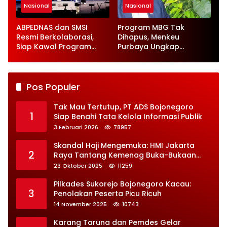
Nasional
Nasional
ABPEDNAS dan SMSI
Program MBG Tak
Resmi Berkolaborasi,
Dihapus, Menkeu
Siap Kawal Program
Purbaya Ungkap
Jaga Desa
Perbaikan Besar-
besaran
Pos Populer
Tak Mau Tertutup, PT ADS Bojonegoro
1
Siap Benahi Tata Kelola Informasi Publik
3 Februari 2026
78957
Skandal Haji Mengemuka: HMI Jakarta
2
Raya Tantang Kemenag Buka-Bukaan
Soal Kontrak Syarekah Bermasalah
23 Oktober 2025
11259
Pilkades Sukorejo Bojonegoro Kacau:
3
Penolakan Peserta Picu Ricuh
14 November 2025
10743
Karang Taruna dan Pemdes Gelar