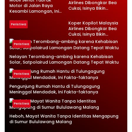
Mobil Sehat Tabrak
Airlines Dibongkar Bea
Motor di Jalan Raya
Cukai, Isinya Bikin
Kesambi Lamongan, Ini
Petugas Terkejut
Kronologinya
Koper Kopilot Malaysia
Peristiwa
Airlines Dibongkar Bea
Cukai, Isinya Bikin
Petugas Terkejut
Peristiwa
Nelayan Terombang-ambing karena Kehabisan
Solar, Satpolairud Lamongan Datang Tepat Waktu
Peristiwa
Pengunjung Rumah Hantu di Tulungagung
Meninggal Mendadak, Ini Fakta-faktanya
Peristiwa
Heboh, Mayat Wanita Tanpa Identitas Mengapung
di Sumur Bululawang Malang