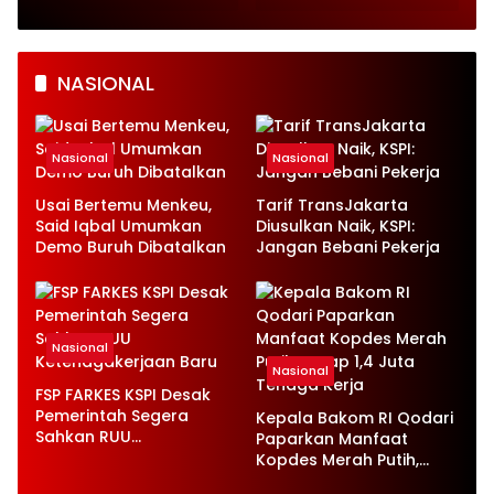
Tunjukkan Progres
Kambing di Kesongo
Pesat
NASIONAL
Nasional
Nasional
Usai Bertemu Menkeu,
Tarif TransJakarta
Said Iqbal Umumkan
Diusulkan Naik, KSPI:
Demo Buruh Dibatalkan
Jangan Bebani Pekerja
Nasional
Nasional
FSP FARKES KSPI Desak
Pemerintah Segera
Kepala Bakom RI Qodari
Sahkan RUU
Paparkan Manfaat
Ketenagakerjaan Baru
Kopdes Merah Putih,
Serap 1,4 Juta Tenaga