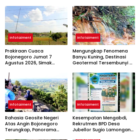
Infotaiment
Infotaiment
Prakiraan Cuaca
Mengungkap Fenomena
Bojonegoro Jumat 7
Banyu Kuning, Destinasi
Agustus 2026, Simak
Geotermal Tersembunyi di
Kondisi Terbarunya
Bojonegoro
Infotaiment
Infotaiment
Rahasia Geosite Negeri
Kesempatan Mengabdi,
Atas Angin Bojonegoro
Rekrutmen BPD Desa
Terungkap, Panorama
Jubellor Sugio Lamongan
Cantik dengan Sejarah
Dibuka Mulai Hari Ini
Infotaiment