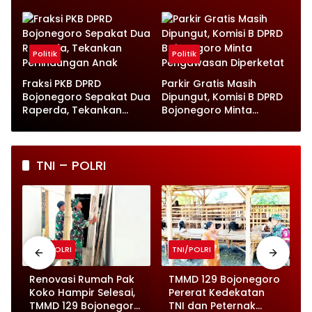
Wahono Langsung Beri
hingga UMKM Harus Jadi
Instruksi
Prioritas
Politik
Politik
Fraksi PKB DPRD
Parkir Gratis Masih
Bojonegoro Sepakat Dua
Dipungut, Komisi B DPRD
Raperda, Tekankan
Bojonegoro Minta
Perlindungan Anak
Pengawasan Diperketat
TNI – POLRI
TNI/POLRI
TNI/POLRI
o
Renovasi Rumah Pak
TMMD 129 Bojonegoro
Koko Hampir Selesai,
Pererat Kedekatan
,
TMMD 129 Bojonegoro
TNI dan Peternak