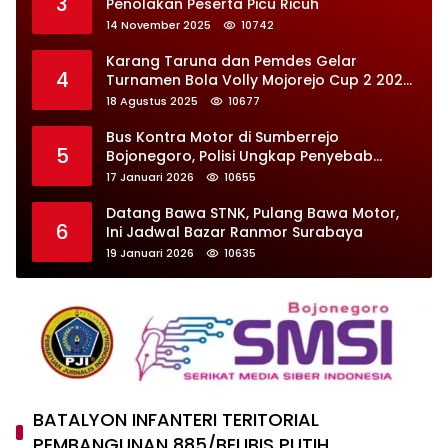
3
Penolakan Peserta Picu Ricuh
14 November 2025
10742
Karang Taruna dan Pemdes Gelar
4
Turnamen Bola Volly Mojorejo Cup 2 2025,
Diikuti 28 Tim
18 Agustus 2025
10677
Bus Kontra Motor di Sumberrejo
5
Bojonegoro, Polisi Ungkap Penyebab
Kecelakaan
17 Januari 2026
10655
Datang Bawa STNK, Pulang Bawa Motor,
6
Ini Jadwal Bazar Ranmor Surabaya
19 Januari 2026
10635
BATALYON INFANTERI TERITORIAL
PEMBANGUNAN 885/BELIBIS PUTIH