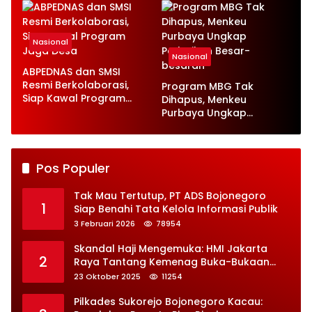
Kerja
Nasional
Nasional
ABPEDNAS dan SMSI
Resmi Berkolaborasi,
Program MBG Tak
Siap Kawal Program
Dihapus, Menkeu
Jaga Desa
Purbaya Ungkap
Perbaikan Besar-
besaran
Pos Populer
Tak Mau Tertutup, PT ADS Bojonegoro
1
Siap Benahi Tata Kelola Informasi Publik
3 Februari 2026
78954
Skandal Haji Mengemuka: HMI Jakarta
2
Raya Tantang Kemenag Buka-Bukaan
Soal Kontrak Syarekah Bermasalah
23 Oktober 2025
11254
Pilkades Sukorejo Bojonegoro Kacau: