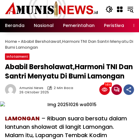
Langsung
ke
konten
Beranda
Nasional
Pemerintahan
Peristiwa
In
Home
»
Ababil Bersholawat,Harmoni TNI Dan Santri Menyatu Di
Bumi Lamongan
Infotaiment
Ababil Bersholawat,Harmoni TNI Dan
Santri Menyatu Di Bumi Lamongan
1414
Amunisi News
2 Min Baca
26 Oktober 2025
LAMONGAN
– Ribuan suara bersatu dalam
lantunan sholawat di langit Lamongan.
Malam itu, Lapangan Tembak Kodim