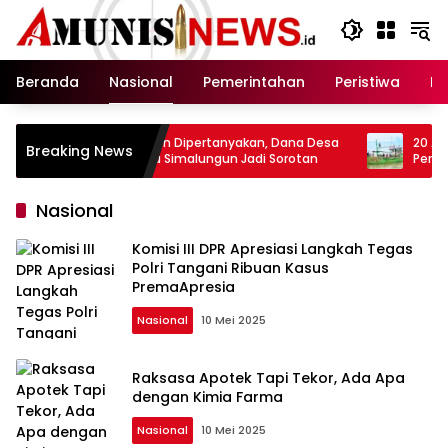
Langsung
ke
konten
Beranda
Nasional
Pemerintahan
Peristiwa
In
 Beton Dipertanyakan, Dana Desa
20 Awak KMN ENTOK Belum K
Breaking News
 Baru Simalungun Jadi Sorotan
Perkuat Pencarian di Pera
Lamongan
Nasional
Komisi III DPR Apresiasi Langkah Tegas
Polri Tangani Ribuan Kasus
PremaApresia
Nasional
10 Mei 2025
Raksasa Apotek Tapi Tekor, Ada Apa
dengan Kimia Farma
Nasional
10 Mei 2025