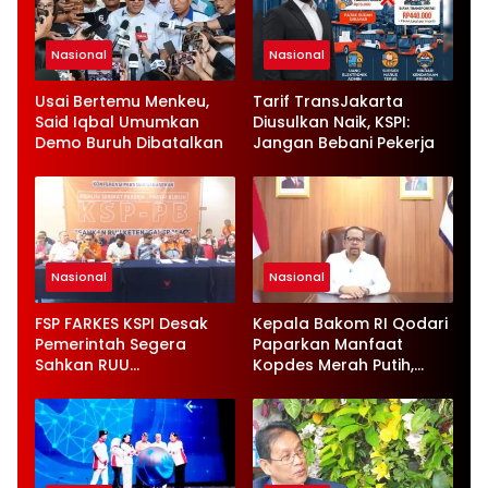
Nasional
Nasional
Usai Bertemu Menkeu,
Tarif TransJakarta
Said Iqbal Umumkan
Diusulkan Naik, KSPI:
Demo Buruh Dibatalkan
Jangan Bebani Pekerja
Nasional
Nasional
FSP FARKES KSPI Desak
Kepala Bakom RI Qodari
Pemerintah Segera
Paparkan Manfaat
Sahkan RUU
Kopdes Merah Putih,
Ketenagakerjaan Baru
Serap 1,4 Juta Tenaga
Kerja