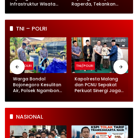
Infrastruktur Wisata
Raperda, Tekankan
hingga UMKM Harus Jadi
Perlindungan Anak
Prioritas
TNI – POLRI
TNI/POLRI
TNI/POLRI
Warga Bondol
Kapolresta Malang
Bojonegoro Kesulitan
dan PCNU Sepakat
Air, Polsek Ngambon
Perkuat Sinergi Jaga
Turunkan 8.000 Liter
Kamtibmas
Bantuan
NASIONAL