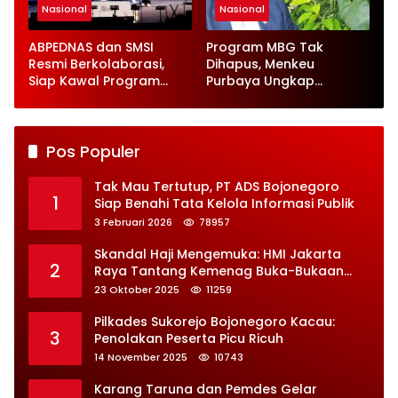
Nasional
Nasional
ABPEDNAS dan SMSI
Program MBG Tak
Resmi Berkolaborasi,
Dihapus, Menkeu
Siap Kawal Program
Purbaya Ungkap
Jaga Desa
Perbaikan Besar-
besaran
Pos Populer
Tak Mau Tertutup, PT ADS Bojonegoro
1
Siap Benahi Tata Kelola Informasi Publik
3 Februari 2026
78957
Skandal Haji Mengemuka: HMI Jakarta
2
Raya Tantang Kemenag Buka-Bukaan
Soal Kontrak Syarekah Bermasalah
23 Oktober 2025
11259
Pilkades Sukorejo Bojonegoro Kacau:
3
Penolakan Peserta Picu Ricuh
14 November 2025
10743
Karang Taruna dan Pemdes Gelar