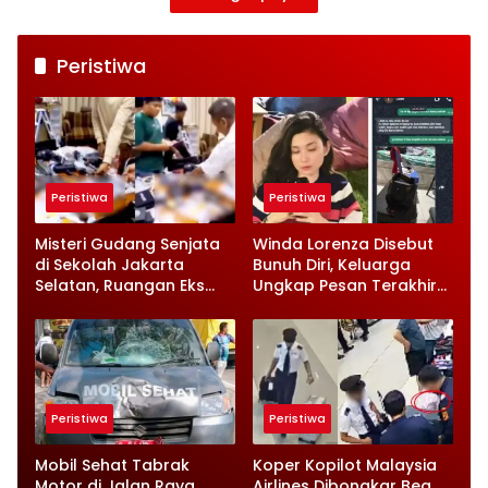
Peristiwa
Peristiwa
Peristiwa
Misteri Gudang Senjata
Winda Lorenza Disebut
di Sekolah Jakarta
Bunuh Diri, Keluarga
Selatan, Ruangan Eks
Ungkap Pesan Terakhir
Ketua Yayasan Jadi
dan Rencana Jual
Sorotan
Rumah
Peristiwa
Peristiwa
Mobil Sehat Tabrak
Koper Kopilot Malaysia
Motor di Jalan Raya
Airlines Dibongkar Bea