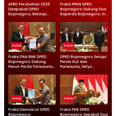
APBD Perubahan 2026
Fraksi PPKN DPRD
Disepakati DPRD
Bojonegoro Dukung Dua
Bojonegoro, Belanja
Raperda Bojonegoro, Ini
Daerah Turun Tapi
Catatan Penting yang
Infrastruktur Diperkuat
Disampaikan
Politik
Politik
Fraksi PAN BNR DPRD
DPRD Bojonegoro Setujui
Bojonegoro Dukung
Perda KLA dan
Penuh Perda Pariwisata
Pariwisata, Setyo
dan Kabupaten Layak
Wahono Langsung Beri
Anak
Instruksi
Politik
Politik
Fraksi Demokrat DPRD
Fraksi PKB DPRD
Bojonegoro:
Bojonegoro Sepakat Dua