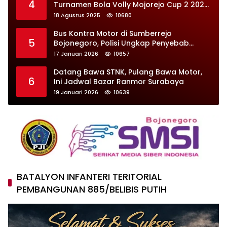
4
Turnamen Bola Volly Mojorejo Cup 2 2025,
Diikuti 28 Tim
18 Agustus 2025
10680
Bus Kontra Motor di Sumberrejo
5
Bojonegoro, Polisi Ungkap Penyebab
Kecelakaan
17 Januari 2026
10657
Datang Bawa STNK, Pulang Bawa Motor,
6
Ini Jadwal Bazar Ranmor Surabaya
19 Januari 2026
10639
BATALYON INFANTERI TERITORIAL
PEMBANGUNAN 885/BELIBIS PUTIH