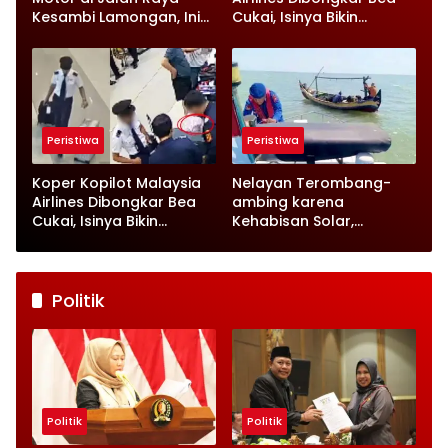
Kesambi Lamongan, Ini
Cukai, Isinya Bikin
Kronologinya
Petugas Terkejut
Peristiwa
Peristiwa
Koper Kopilot Malaysia
Nelayan Terombang-
Airlines Dibongkar Bea
ambing karena
Cukai, Isinya Bikin
Kehabisan Solar,
Petugas Terkejut
Satpolairud Lamongan
Datang Tepat Waktu
Politik
Politik
Politik