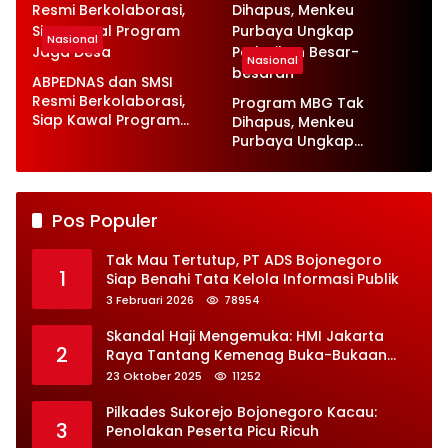
Nasional
Nasional
ABPEDNAS dan SMSI
Resmi Berkolaborasi,
Program MBG Tak
Siap Kawal Program
Dihapus, Menkeu
Jaga Desa
Purbaya Ungkap
Perbaikan Besar-
besaran
Pos Populer
Tak Mau Tertutup, PT ADS Bojonegoro
1
Siap Benahi Tata Kelola Informasi Publik
3 Februari 2026
78954
Skandal Haji Mengemuka: HMI Jakarta
2
Raya Tantang Kemenag Buka-Bukaan
Soal Kontrak Syarekah Bermasalah
23 Oktober 2025
11252
Pilkades Sukorejo Bojonegoro Kacau:
3
Penolakan Peserta Picu Ricuh