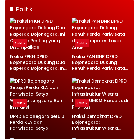
Politik
Politik
Politik
Fraksi PPKN DPRD
Fraksi PAN BNR DPRD
Bojonegoro Dukung Dua
Bojonegoro Dukung
Raperda Bojonegoro, Ini
Penuh Perda Pariwisata
Catatan Penting yang
dan Kabupaten Layak
Disampaikan
Anak
Politik
Politik
DPRD Bojonegoro Setujui
Fraksi Demokrat DPRD
Perda KLA dan
Bojonegoro:
Pariwisata, Setyo
Infrastruktur Wisata
Wahono Langsung Beri
hingga UMKM Harus Jadi