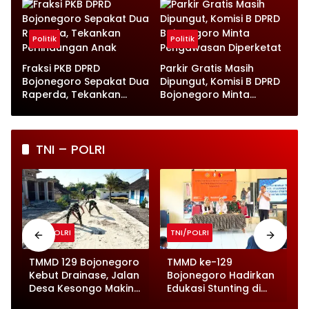
Instruksi
Prioritas
Politik
Politik
Fraksi PKB DPRD
Parkir Gratis Masih
Bojonegoro Sepakat Dua
Dipungut, Komisi B DPRD
Raperda, Tekankan
Bojonegoro Minta
Perlindungan Anak
Pengawasan Diperketat
TNI – POLRI
TNI/POLRI
TNI/POLRI
TMMD 129 Bojonegoro
TMMD ke-129
Kebut Drainase, Jalan
Bojonegoro Hadirkan
Desa Kesongo Makin
Edukasi Stunting di
Tangguh
Sekolah, Pelajar