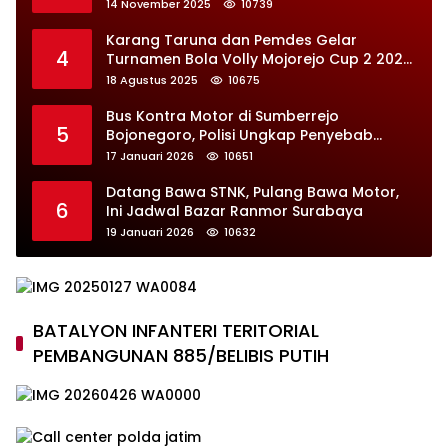
14 November 2025
10739
Karang Taruna dan Pemdes Gelar
4
Turnamen Bola Volly Mojorejo Cup 2 2025,
Diikuti 28 Tim
18 Agustus 2025
10675
Bus Kontra Motor di Sumberrejo
5
Bojonegoro, Polisi Ungkap Penyebab
Kecelakaan
17 Januari 2026
10651
Datang Bawa STNK, Pulang Bawa Motor,
6
Ini Jadwal Bazar Ranmor Surabaya
19 Januari 2026
10632
BATALYON INFANTERI TERITORIAL
PEMBANGUNAN 885/BELIBIS PUTIH