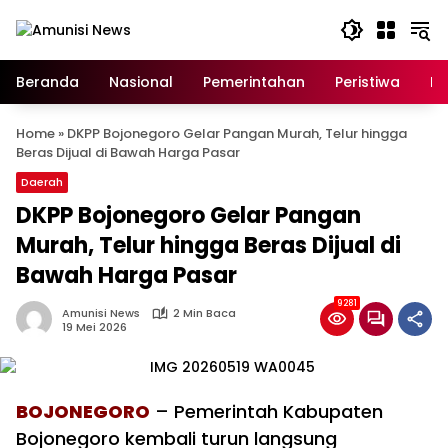
Langsung
ke
konten
Beranda
Nasional
Pemerintahan
Peristiwa
In
Home
»
DKPP Bojonegoro Gelar Pangan Murah, Telur hingga
Beras Dijual di Bawah Harga Pasar
Daerah
DKPP Bojonegoro Gelar Pangan
Murah, Telur hingga Beras Dijual di
Bawah Harga Pasar
9281
Amunisi News
2 Min Baca
19 Mei 2026
BOJONEGORO
– Pemerintah Kabupaten
Bojonegoro kembali turun langsung