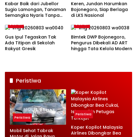
Kabar Baik dari Jubellor
Keren, Jundan Harumkan
Sugio Lamongan, Tanaman
Bojonegoro, Siap Berlaga
Semangka Nyaris Tanpa
di LKS Nasional
Penyakit
Daerah
Daerah
Gus Ipul Tegaskan Tak
Bimtek DWP Bojonegoro,
Ada Titipan di Sekolah
Pengurus Dibekali AD ART
Rakyat Gresik
hingga Tata Kelola Modern
Peristiwa
Peristiwa
Peristiwa
Koper Kopilot Malaysia
Mobil Sehat Tabrak
Airlines Dibongkar Bea
Motor di Jalan Raya