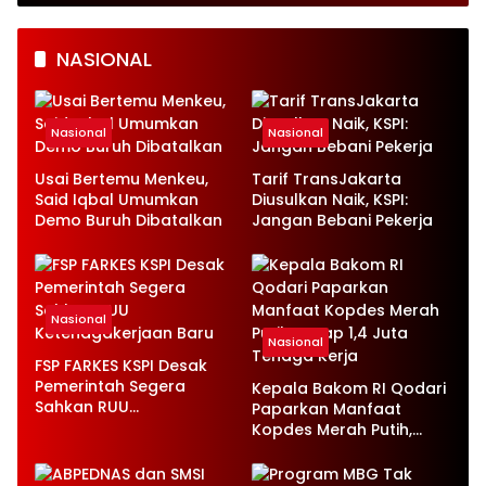
Kesongo Antusias
Belajar
NASIONAL
Nasional
Nasional
Usai Bertemu Menkeu,
Tarif TransJakarta
Said Iqbal Umumkan
Diusulkan Naik, KSPI:
Demo Buruh Dibatalkan
Jangan Bebani Pekerja
Nasional
Nasional
FSP FARKES KSPI Desak
Pemerintah Segera
Kepala Bakom RI Qodari
Sahkan RUU
Paparkan Manfaat
Ketenagakerjaan Baru
Kopdes Merah Putih,
Serap 1,4 Juta Tenaga
Kerja